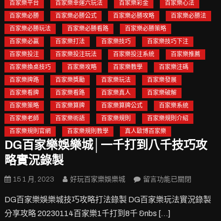
百家樂平台
百家樂幸運六玩法
百家樂彩金
百家樂心法
百家樂必勝
百家樂必勝公式
百家樂必勝攻略
百家樂必勝法
百家樂必勝玩法
百家樂必勝看路
百家樂必勝策略
百家樂必贏
百家樂打法
百家樂技巧
百家樂技巧下注
百家樂投注
百家樂投注玩法
百家樂投注系統
百家樂推薦
百家樂換桌技巧
百家樂攻略
百家樂教學
百家樂注碼
百家樂牌路
百家樂獎勵
百家樂玩法
百家樂發展
百家樂看牌
百家樂看路
百家樂真人
百家樂破解
百家樂策略
百家樂算牌
百家樂算牌公式
百家樂系統
百家樂老師
百家樂術語
百家樂規則
百家樂規則介紹
百家樂規則官網
百家樂規則教學
真人歐博百家樂
DG百家樂娛樂城│一千打到八千技巧攻
略實況錄製
在
15 1 月, 2023
好玩百家樂娛樂城
留言功能已關閉
〈DG
DG百家樂娛樂城技巧攻略打法錄製 DG百家樂玩法實況錄製
百
分享攻略 20230114百家樂1千打到8千 &nbs […]
家