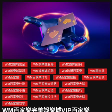
樂
好
禮
大
放
送
│
沙
龍
娛
WM娛樂城出金
WM娛樂城看路
WM娛樂城註冊
樂
WM娛樂城贏錢
WM娛樂城遊戲
WM歐博百家樂
WM現金版
城
WM百家樂
WM百家樂作弊
WM百家樂倍投
WM百家樂公式
儲
值
WM百家樂外掛
WM百家樂大眼路
WM百家樂大路
回
WM百家樂小路
WM百家樂心法
WM百家樂技巧
饋
WM百家樂投注
WM百家樂投注法
WM百家樂攻略
50%〉
WM百家樂教學
中
WM百家樂完美娛樂城VIP百家樂