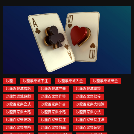
樂】
你
不
能
不
知
道
的
三
大
優
沙龍
沙龍娛樂城下注
沙龍娛樂城入金
沙龍娛樂城出金
點〉
沙龍娛樂城看路
沙龍娛樂城註冊
沙龍娛樂城贏錢
中
沙龍娛樂城遊戲
沙龍百家樂作弊
沙龍百家樂倍投
沙龍百家樂公式
沙龍百家樂外掛
沙龍百家樂大眼路
沙龍百家樂大路
沙龍百家樂小路
沙龍百家樂心法
沙龍百家樂技巧
沙龍百家樂投注
沙龍百家樂投注法
沙龍百家樂攻略
沙龍百家樂教學
沙龍百家樂玩家