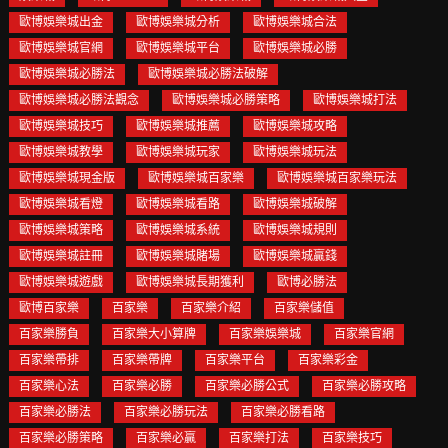
賺
歐博娛樂城出金
歐博娛樂城分析
歐博娛樂城合法
錢
歐博娛樂城官網
歐博娛樂城平台
歐博娛樂城必勝
摟〉
歐博娛樂城必勝法
歐博娛樂城必勝法破解
中
歐博娛樂城必勝法觀念
歐博娛樂城必勝策略
歐博娛樂城打法
歐博娛樂城技巧
歐博娛樂城推薦
歐博娛樂城攻略
歐博娛樂城教學
歐博娛樂城玩家
歐博娛樂城玩法
歐博娛樂城現金版
歐博娛樂城百家樂
歐博娛樂城百家樂玩法
歐博娛樂城看燈
歐博娛樂城看路
歐博娛樂城破解
歐博娛樂城策略
歐博娛樂城系統
歐博娛樂城規則
歐博娛樂城註冊
歐博娛樂城賭場
歐博娛樂城贏錢
歐博娛樂城遊戲
歐博娛樂城長期獲利
歐博必勝法
歐博百家樂
百家樂
百家樂介紹
百家樂儲值
百家樂勝負
百家樂大小算牌
百家樂娛樂城
百家樂官網
百家樂帶排
百家樂帶牌
百家樂平台
百家樂彩金
百家樂心法
百家樂必勝
百家樂必勝公式
百家樂必勝攻略
百家樂必勝法
百家樂必勝玩法
百家樂必勝看路
百家樂必勝策略
百家樂必贏
百家樂打法
百家樂技巧