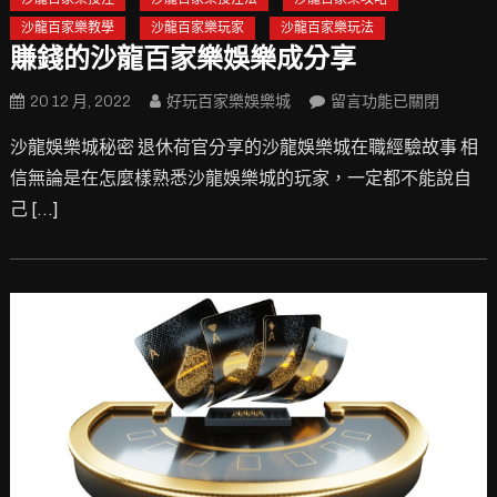
沙龍百家樂教學
沙龍百家樂玩家
沙龍百家樂玩法
賺錢的沙龍百家樂娛樂成分享
在
20 12 月, 2022
好玩百家樂娛樂城
留言功能已關閉
〈賺
沙龍娛樂城秘密 退休荷官分享的沙龍娛樂城在職經驗故事 相
錢
信無論是在怎麼樣熟悉沙龍娛樂城的玩家，一定都不能說自
的
己 […]
沙
龍
百
家
樂
娛
樂
成
分
享〉
中