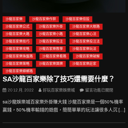
五
千
沙龍百家樂
沙龍百家樂作弊
沙龍百家樂倍投
分
享〉
沙龍百家樂公式
沙龍百家樂外掛
沙龍百家樂大眼路
中
沙龍百家樂大路
沙龍百家樂小路
沙龍百家樂心法
沙龍百家樂技巧
沙龍百家樂投注
沙龍百家樂投注法
沙龍百家樂攻略
沙龍百家樂教學
沙龍百家樂玩法
沙龍百家樂珠盤路
沙龍百家樂看路
沙龍百家樂破解
沙龍百家樂策略
沙龍百家樂算牌
沙龍百家樂莊家
沙龍百家樂蟑螂路
SA沙龍百家樂除了技巧還需要什麼？
在
20 12 月, 2022
好玩百家樂娛樂城
留言功能已關閉
〈SA
sa沙龍娛樂城百家樂外掛賺大錢 沙龍百家樂是一個50%機率
沙
贏錢，50%機率輸錢的遊戲，簡簡單單的玩法讓很多人沉 […]
龍
百
家