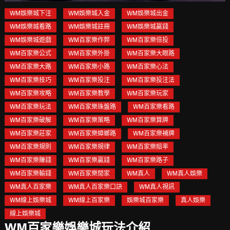
樂
打
WM娛樂城下注
WM娛樂城入金
WM娛樂城出金
法〉
WM娛樂城看路
WM娛樂城註冊
WM娛樂城贏錢
中
WM娛樂城遊戲
WM百家樂作弊
WM百家樂倍投
WM百家樂公式
WM百家樂外掛
WM百家樂大眼路
WM百家樂大路
WM百家樂小路
WM百家樂心法
WM百家樂技巧
WM百家樂投注
WM百家樂投注法
WM百家樂攻略
WM百家樂教學
WM百家樂玩家
WM百家樂玩法
WM百家樂珠盤路
WM百家樂看路
WM百家樂破解
WM百家樂策略
WM百家樂算牌
WM百家樂莊家
WM百家樂蟑螂路
WM百家樂補牌
WM百家樂規則
WM百家樂規律
WM百家樂賠率
WM百家樂賺錢
WM百家樂贏錢
WM百家樂路子
WM百家樂輸錢
WM百家樂閒家
WM真人
WM真人娛樂
WM真人百家樂
WM真人百家樂口訣
WM真人視訊
WM線上娛樂城
WM線上百家樂
娛樂城百家樂
真人娛樂
線上娛樂城
WM百家樂娛樂城玩法介紹