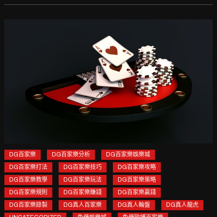
樂
攻
略
技
巧，
線
上
SA
真
人
百
家
DG百家樂
DG百家樂分析
DG百家樂娛樂城
樂
錄
DG百家樂打法
DG百家樂技巧
DG百家樂攻略
製
DG百家樂教學
DG百家樂玩法
DG百家樂策略
分
DG百家樂規則
DG百家樂賺錢
DG百家樂贏錢
享〉
DG百家樂錄製
DG真人百家樂
DG真人輪盤
DG真人龍虎
中