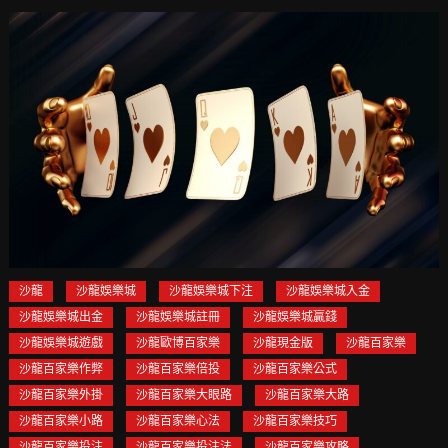
樂
除
了
技
巧
還
需
要
什
麼？〉
中
沙龍
沙龍娛樂城
沙龍娛樂城下注
沙龍娛樂城入金
沙龍娛樂城出金
沙龍娛樂城註冊
沙龍娛樂城贏錢
沙龍娛樂城遊戲
沙龍歐博百家樂
沙龍現金版
沙龍百家樂
沙龍百家樂作弊
沙龍百家樂倍投
沙龍百家樂公式
沙龍百家樂外掛
沙龍百家樂大眼路
沙龍百家樂大路
沙龍百家樂小路
沙龍百家樂心法
沙龍百家樂技巧
沙龍百家樂投注
沙龍百家樂投注法
沙龍百家樂攻略