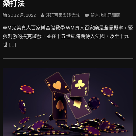
樂打法
在
20 12 月, 2022
好玩百家樂娛樂城
留言功能已關閉
〈WM
WM完美真人百家樂基礎教學 WM真人百家樂是全靠概率，緊
完
張刺激的撲克遊戲，並在十五世紀時期傳入法國，及至十九
美
世 […]
真
人
百
家
樂
基
礎
教
學，
WM
百
家