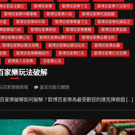
博百家投注變化
歐博百家樂
歐博百家樂下注
歐博百家樂下注技巧
歐博百家樂中獎策略
歐博百家樂介紹
歐博百家樂代理遊戲
卡值
歐博百家樂命中表
歐博百家樂單邊下注
歐博百家樂在線投注
樂娛樂城介紹
歐博百家樂密技
歐博百家樂實戰
歐博百家樂寫路
歐博百家樂必勝心法
歐博百家樂必勝打法
歐博百家樂必勝法則
歐博百家樂必勝法攻略
歐博百家樂必勝法玩法
歐博百家樂必贏
思路
歐博百家樂戰略技巧
歐博百家樂打法
歐博百家樂打法目標
歐博真人百家樂
百家樂心法
百家樂玩法破解
在
玩百家樂娛樂城
留言功能已關閉
〈歐
百家樂破解如何破解？歐博百家樂為最受歡迎的撲克牌遊戲 […]
博
百
家
樂
玩