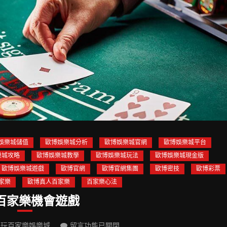
法
破
解〉
中
娛樂城儲值
歐博娛樂城分析
歐博娛樂城官網
歐博娛樂城平台
樂城攻略
歐博娛樂城教學
歐博娛樂城玩法
歐博娛樂城現金版
歐博娛樂城遊戲
歐博官網
歐博官網集團
歐博密技
歐博彩票
家樂
歐博真人百家樂
百家樂心法
百家樂機會遊戲
在
好玩百家樂娛樂城
留言功能已關閉