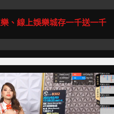
家樂、線上娛樂城存一千送一千