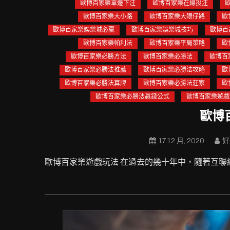
歐博百家樂單邊下注
歐博百家樂在線投注
歐博百家樂大小路
歐博百家樂大眼仔路
歐
歐博百家樂娛樂城必贏
歐博百家樂娛樂城技巧
歐博百
歐博百家樂帕利法
歐博百家樂平局策略
歐
歐博百家樂必勝方法
歐博百家樂必勝法
歐博百
歐博百家樂必勝法推薦
歐博百家樂必勝法攻略
歐
歐博百家樂必勝法算牌
歐博百家樂必勝法莊家
歐
歐博百家樂必勝法贏錢公式
歐博百家樂遊戲
歐博
17 12 月, 2020
好
歐博百家樂遊戲玩法 在過去的幾十年中，隨著互