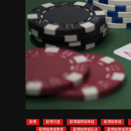
歐博
歐博代理
歐博國際娛樂城
歐博娛樂城
歐博娛樂城教學
歐博娛樂城玩法
歐博娛樂城現