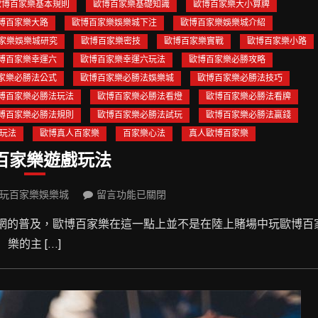
歐博百家樂基本規則
歐博百家樂基礎知識
歐博百家樂大小算牌
博百家樂大路
歐博百家樂娛樂城下注
歐博百家樂娛樂城介紹
家樂娛樂城研究
歐博百家樂密技
歐博百家樂實戰
歐博百家樂小路
博百家樂幸運六
歐博百家樂幸運六玩法
歐博百家樂必勝攻略
家樂必勝法公式
歐博百家樂必勝法娛樂城
歐博百家樂必勝法技巧
博百家樂必勝法玩法
歐博百家樂必勝法看燈
歐博百家樂必勝法看牌
博百家樂必勝法規則
歐博百家樂必勝法試玩
歐博百家樂必勝法贏錢
玩法
歐博真人百家樂
百家樂心法
真人歐博百家樂
百家樂遊戲玩法
在
玩百家樂娛樂城
留言功能已關閉
〈歐
聯網的普及，歐博百家樂在這一點上並不是在陸上賭場中玩歐博百
博
樂的主 […]
百
家
樂
遊