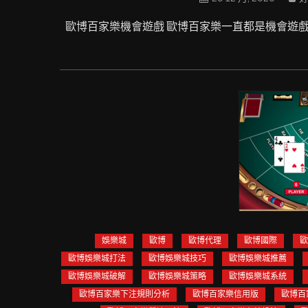
歐博百家樂機會遊戲 歐博百家樂一直都是機會遊
娛樂城
歐博
歐博代理
歐博國際
歐
歐博娛樂城打法
歐博娛樂城技巧
歐博娛樂城推薦
歐博娛樂城破解
歐博娛樂城策略
歐博娛樂城系統
歐博百家樂下注規則分析
歐博百家樂信用版
歐博百