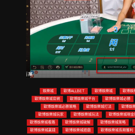
娛樂城
歐博ALLBET
歐博娛樂城
歐博娛
歐博娛樂城官網
歐博娛樂城平台
歐博娛樂城必勝
歐博娛樂城必勝策略
歐博娛樂城打法
歐博娛
歐博娛樂城玩家
歐博娛樂城玩法
歐博娛樂城現金
歐博娛樂城看路
歐博娛樂城破解
歐博娛樂城策略
歐博娛樂城贏錢
歐博娛樂城遊戲
歐博娛樂城長期獲利