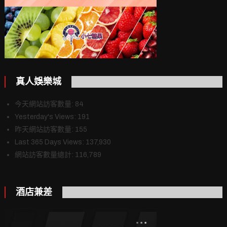
真人娛樂城
今天網站訪客數量:
84
Yesterday's Views:
191
昨天網站訪客數量:
155
Last 365 Days Views:
137,930
網站訪客數量總計:
116,789
酒店兼差