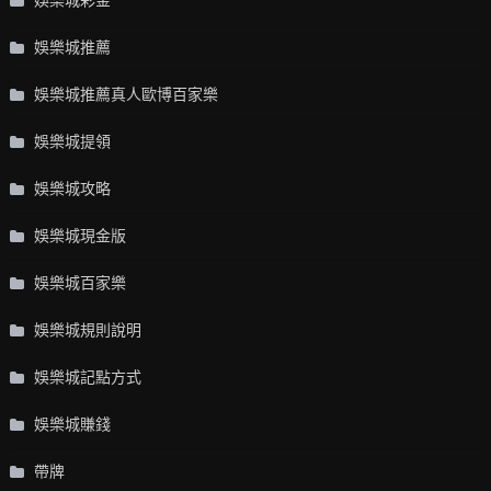
娛樂城彩金
娛樂城推薦
娛樂城推薦真人歐博百家樂
娛樂城提領
娛樂城攻略
娛樂城現金版
娛樂城百家樂
娛樂城規則說明
娛樂城記點方式
娛樂城賺錢
帶牌