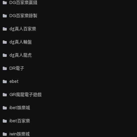
DG百家樂贏錢
DG百家樂錄製
dg真人百家樂
dg真人輪盤
dg真人龍虎
DR電子
ebet
GR魔龍電子遊戲
ibet娛樂城
ibet百家樂
iwin娛樂城