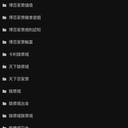
博百家樂儲值
博百家樂機會遊戲
博百家樂規則認知
博百家樂輸贏
卡利娛樂城
天下娛樂城
天下百家樂
娛樂城
娛樂城出金
娛樂城娛樂城