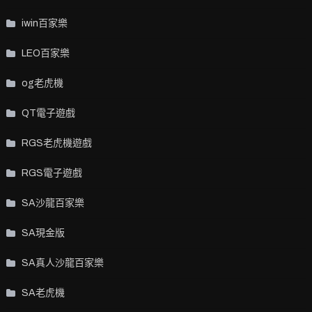
iwin百家樂
LEO百家樂
og老虎機
QT電子遊戲
RGS老虎機遊戲
RGS電子遊戲
SA沙龍百家樂
SA現金版
SA真人沙龍百家樂
SA老虎機