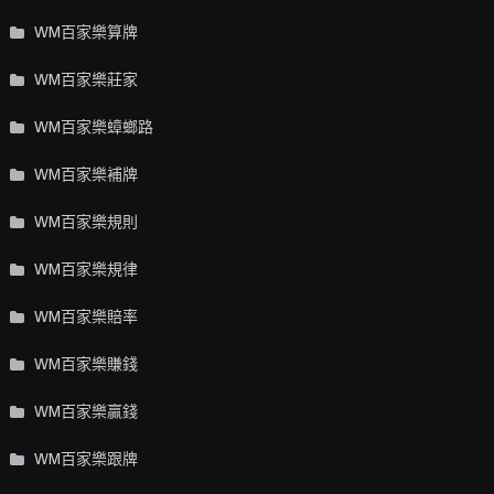
WM百家樂算牌
WM百家樂莊家
WM百家樂蟑螂路
WM百家樂補牌
WM百家樂規則
WM百家樂規律
WM百家樂賠率
WM百家樂賺錢
WM百家樂贏錢
WM百家樂跟牌