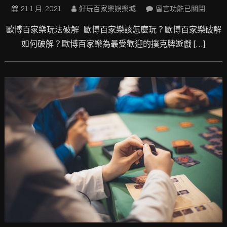
在
21 1 月, 2021
好玩百家樂娛樂城
留言功能已關閉
〈歐
歐博百家樂玩法破解 歐博百家樂該怎麼玩？歐博百家樂破解
博
如何破解？歐博百家樂為最受歡迎的撲克牌遊戲 […]
百
家
樂
玩
法
破
解〉
中