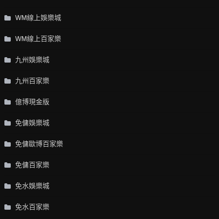
WM線上娛樂城
WM線上百家樂
九州娛樂城
九州百家樂
億博現金版
免傭娛樂城
免傭歐博百家樂
免傭百家樂
免水娛樂城
免水百家樂