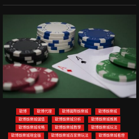
百
家
樂
46
分
鐘
打
到
100
萬
技
巧
攻
略〉
中
歐博
歐博代理
歐博國際娛樂城
歐博娛樂城
歐博娛樂城儲值
歐博娛樂城分析
歐博娛樂城推薦
歐博娛樂城攻略
歐博娛樂城教學
歐博娛樂城玩法
歐博娛樂城現金版
歐博娛樂城百家樂玩法
歐博娛樂城看燈