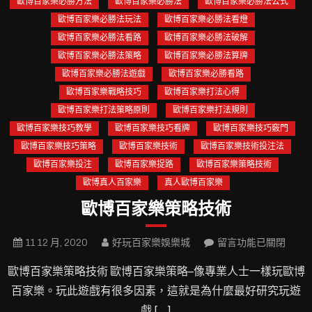
歐博百家樂必勝方法
歐博百家樂必勝法
歐博百家樂必勝法公式
歐博百家樂必勝法玩法
歐博百家樂必勝法看燈
歐博百家樂必勝法看路
歐博百家樂必勝法破解
歐博百家樂必勝法策略
歐博百家樂必勝法算牌
歐博百家樂必勝法遊戲
歐博百家樂必勝看路
歐博百家樂戰略技巧
歐博百家樂打法心得
歐博百家樂打法策略原則
歐博百家樂打法規則
歐博百家樂技巧教學
歐博百家樂技巧看牌
歐博百家樂技巧竅門
歐博百家樂技巧策略
歐博百家樂技術
歐博百家樂技術投注法
歐博百家樂投注
歐博百家樂捉路
歐博百家樂策略技術
歐博真人百家樂
真人歐博百家樂
歐博百家樂策略技術
在
11 12 月, 2020
好玩百家樂娛樂城
留言功能已關閉
〈歐
歐博百家樂策略技術 歐博百家樂策略–像專業人士一樣玩歐博
博
百家樂。玩此遊戲有很多因素，這就是為什麼最好研究玩遊
百
戲 […]
家