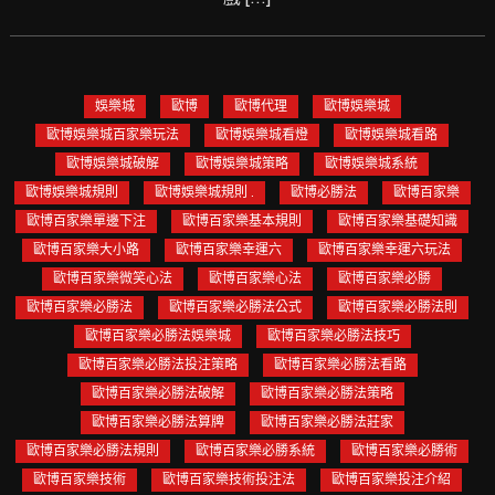
樂
策
略
娛樂城
歐博
歐博代理
歐博娛樂城
技
歐博娛樂城百家樂玩法
歐博娛樂城看燈
歐博娛樂城看路
術〉
歐博娛樂城破解
歐博娛樂城策略
歐博娛樂城系統
中
歐博娛樂城規則
歐博娛樂城規則 .
歐博必勝法
歐博百家樂
歐博百家樂單邊下注
歐博百家樂基本規則
歐博百家樂基礎知識
歐博百家樂大小路
歐博百家樂幸運六
歐博百家樂幸運六玩法
歐博百家樂微笑心法
歐博百家樂心法
歐博百家樂必勝
歐博百家樂必勝法
歐博百家樂必勝法公式
歐博百家樂必勝法則
歐博百家樂必勝法娛樂城
歐博百家樂必勝法技巧
歐博百家樂必勝法投注策略
歐博百家樂必勝法看路
歐博百家樂必勝法破解
歐博百家樂必勝法策略
歐博百家樂必勝法算牌
歐博百家樂必勝法莊家
歐博百家樂必勝法規則
歐博百家樂必勝系統
歐博百家樂必勝術
歐博百家樂技術
歐博百家樂技術投注法
歐博百家樂投注介紹