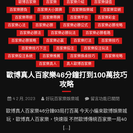
歐博百家樂
百家樂
百家樂介紹
百家樂儲值
百家樂勝負
百家樂大小算牌
百家樂娛樂城
百家樂官網
百家樂帶排
百家樂帶牌
百家樂平台
百家樂彩金
百家樂心法
百家樂必勝
百家樂必勝公式
百家樂必勝攻略
百家樂必勝法
百家樂必勝玩法
百家樂必勝看路
百家樂必勝策略
百家樂必贏
百家樂打法
百家樂技巧
百家樂技巧下注
百家樂投注
百家樂投注玩法
百家樂投注系統
百家樂推薦
百家樂換桌技巧
百家樂攻略
百家樂真人
真人歐博百家樂
歐博真人百家樂46分鐘打到100萬技巧
攻略
在
4 2 月, 2023
好玩百家樂娛樂城
留言功能已關閉
〈歐
歐博真人百家樂46分鐘93局打百萬 今天小編來歐博娛樂城
博
玩，歐博真人百家樂，快速版 不然歐博傳統百家樂一局40
真
[…]
人