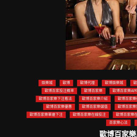
娛樂城
歐博
歐博代理
歐博娛樂城
歐
歐博百家投注概率
歐博百家樂
歐博百家樂AP
歐博百家樂下注看法
歐博百家樂介紹
歐博百家樂
歐博百家樂優惠
歐博百家樂儲值
歐博百家樂
歐博百家樂單邊下注
歐博百家樂在線投注
歐博百家樂
百家樂心法
歐博百家樂