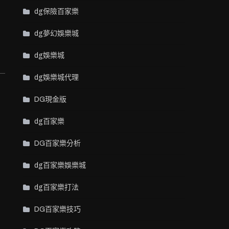
dg保險百家樂
dg夢幻娛樂城
，
dg娛樂城
dg娛樂城代理
DG現金版
dg百家樂
DG百家樂分析
dg百家樂娛樂城
dg百家樂打法
DG百家樂技巧