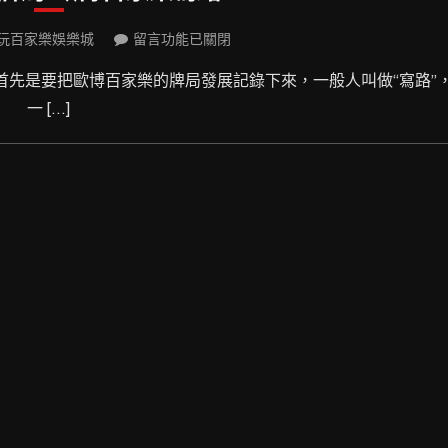
在
玩百家樂娛樂城
留言功能已關閉
〈歐
 首先是要把歐博百家樂的牌局發展記錄下來，一般人叫做“寫路”
博
一 […]
百
家
樂
牌
局-
歐
博
百
家
樂
寫
路〉
中