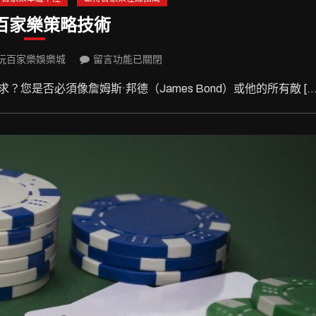
百家樂策略技術
在
玩百家樂娛樂城
留言功能已關閉
〈歐
您是否必須像詹姆斯·邦德（James Bond）或他的所有敵 […
博
百
家
樂
策
略
技
術〉
中