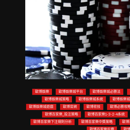
歐博娛樂
歐博娛樂城平台
歐博娛樂城必勝法
歐博娛樂城策略
歐博娛樂城系統
歐博娛樂城
歐博娛樂城遊戲
歐博官網
歐博密技
歐博必勝攻
歐博百家樂_投注策略
歐博百家樂1-3-2-4系統
歐博百家樂下注規則分析
歐博百家樂中獎策略
歐博
歐博百家樂反纜
歐