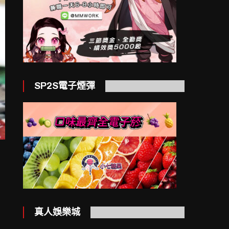
SP2S電子煙彈
真人娛樂城