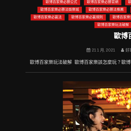
歐博百家樂必勝公式
歐博百家樂必勝官網
歐博百家樂必勝法娛樂城
歐博百家樂必勝法推薦
歐博百家樂必贏法
歐博百家樂必贏規則
歐博百家樂
歐博百家樂玩法破解
歐博
21 1 月, 2021
好
歐博百家樂玩法破解 歐博百家樂該怎麼玩？歐博