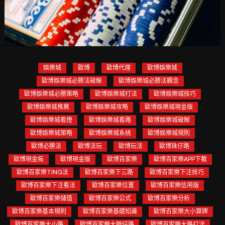
娛樂城
歐博
歐博代理
歐博娛樂城
歐博娛樂城必勝法破解
歐博娛樂城必勝法觀念
歐博娛樂城必勝策略
歐博娛樂城打法
歐博娛樂城技巧
歐博娛樂城推薦
歐博娛樂城攻略
歐博娛樂城現金版
歐博娛樂城看燈
歐博娛樂城看路
歐博娛樂城破解
歐博娛樂城策略
歐博娛樂城系統
歐博娛樂城規則
歐博必勝法
歐博法玩
歐博玩法
歐博珠仔路
歐博現金板
歐博現金版
歐博百家樂
歐博百家樂APP下載
歐博百家樂TING法
歐博百家樂下三路
歐博百家樂下注技巧
歐博百家樂下注看法
歐博百家樂位置
歐博百家樂信用版
歐博百家樂儲值
歐博百家樂公式
歐博百家樂分析
歐博百家樂基本規則
歐博百家樂基礎知識
歐博百家樂大小算牌
歐博百家樂大小路
歐博百家樂大眼仔路
歐博百家樂大路打法