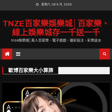
Skip
星期六, 08 8 月, 2026
to
content
TNZE百家樂娛樂城│百家樂、
線上娛樂城存一千送一千
tnze娛樂城│真人百家樂、電子遊戲、運彩投注、彩票返水
歐博百家樂大小算牌