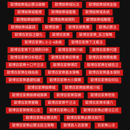
歐博娛樂城必勝法破解
歐博娛樂城玩法
歐博娛樂城現金版
歐博娛樂城看燈
歐博娛樂城看路
歐博娛樂城系統
歐博娛樂城規則
歐博娛樂城規則 .
歐博娛樂城賭場
歐博娛樂城贏錢
歐博官網
歐博官網集團
歐博必勝法
歐博百家投注變化
歐博百家樂
歐博百家樂_投注策略
歐博百家樂1-3-2-4系統
歐博百家樂下注看法
歐博百家樂下注規則分析
歐博百家樂介紹
歐博百家樂代理
歐博百家樂分析程式
歐博百家樂初學者
歐博百家樂勝進纜
歐博百家樂十口平注法
歐博百家樂博弈
歐博百家樂在線投注
歐博百家樂在線指南
歐博百家樂基本策略
歐博百家樂基本規則
歐博百家樂基礎知識
歐博百家樂大小算牌
歐博百家樂如何玩
歐博百家樂娛樂城
歐博百家樂娛樂城介紹
歐博百家樂娛樂城算牌
歐博百家樂官網
歐博百家樂密技
歐博百家樂實戰
歐博百家樂平注法
歐博百家樂幸運六
歐博百家樂微笑心法
歐博百家樂心法
歐博百家樂必勝法公式
歐博百家樂必勝法則
歐博百家樂必勝法技巧
歐博百家樂必勝法投注策略
歐博真人百家樂
百家樂心法