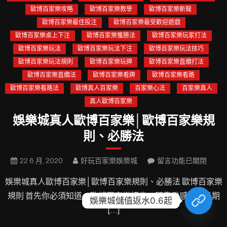
歐博百家樂攻略
歐博百家樂教學
歐博百家樂斬龍
歐博百家樂最佳投注
歐博百家樂最受歡迎遊戲
歐博百家樂桌上下注
歐博百家樂獲勝法
歐博百家樂玩家打法
歐博百家樂玩法
歐博百家樂玩法下注
歐博百家樂玩法技巧
歐博百家樂玩法規則
歐博百家樂玩牌
歐博百家樂直纜打法
歐博百家樂直纜法
歐博百家樂看牌
歐博百家樂看路
歐博百家樂看路法
歐博真人百家樂
百家樂心法
百家樂真人
真人歐博百家樂
娛樂城真人歐博百家樂│歐博百家樂規
則、必勝法
在
22 6 月, 2020
好玩百家樂娛樂城
留言功能已關閉
〈娛
娛樂城真人歐博百家樂│歐博百家樂規則、必勝法 歐博百家樂
樂
規則 首先你必須知道，歐博百家樂絕非一門靠靈感就能長期
城
娛樂城儲值返水0.6起
[…]
真
人