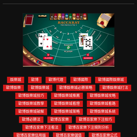
城
│
歐
博
百
家
樂
攻
略
技
巧
娛樂城
歐博
歐博代理
歐博國際
歐博國際娛樂城
法
歐博娛樂
歐博娛樂城
歐博娛樂城必勝策略
歐博娛樂城打法
則〉
歐博娛樂城技巧
歐博娛樂城推薦
歐博娛樂城攻略
中
歐博娛樂城教學
歐博娛樂城看燈
歐博娛樂城看路
歐博娛樂城破解
歐博娛樂城策略
歐博娛樂城系統
歐博必勝法
歐博百家樂
歐博百家樂下注技巧
歐博百家樂下注看法
歐博百家樂下注規則分析
歐博百家樂信用版
歐博百家樂儲值
歐博百家樂公式