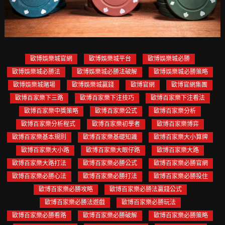
歐博娛樂城官網
歐博娛樂城平台
歐博娛樂城必勝
歐博娛樂城必勝法
歐博娛樂城必勝法破解
歐博娛樂城必勝策略
歐博娛樂城賭場
歐博娛樂城贏錢
歐博官網
歐博官網集團
歐博百家樂下三路
歐博百家樂下注技巧
歐博百家樂下注看法
歐博百家樂中獎策略
歐博百家樂公式
歐博百家樂分析
歐博百家樂分析程式
歐博百家樂初學者
歐博百家樂博弈
歐博百家樂基本規則
歐博百家樂基礎知識
歐博百家樂大小算牌
歐博百家樂大小路
歐博百家樂大眼仔路
歐博百家樂大路
歐博百家樂大路打法
歐博百家樂必勝公式
歐博百家樂必勝官網
歐博百家樂必勝心法
歐博百家樂必勝打法
歐博百家樂必勝投住
歐博百家樂必勝攻略
歐博百家樂必勝法贏錢公式
歐博百家樂必勝法遊戲
歐博百家樂必勝玩法
歐博百家樂必勝看路
歐博百家樂必勝破解
歐博百家樂必勝策略