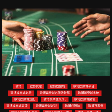
必
勝
贏
錢〉
中
歐博
歐博代理
歐博娛樂城
歐博娛樂城平台
歐博娛樂城必勝
歐博娛樂城必勝法破解
歐博娛樂城系統
歐博娛樂城規則
歐博娛樂城規則 .
歐博娛樂城賭場
歐博娛樂城贏錢
歐博娛樂城遊戲
歐博必勝法
歐博百家樂