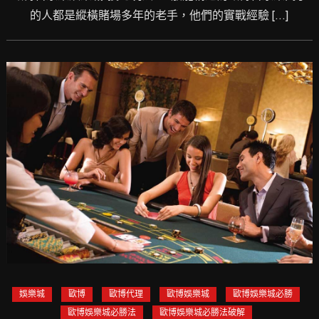
博
的人都是縱橫賭場多年的老手，他們的實戰經驗 […]
百
家
樂
娛
樂
城-
技
巧
玩
法〉
中
娛樂城
歐博
歐博代理
歐博娛樂城
歐博娛樂城必勝
歐博娛樂城必勝法
歐博娛樂城必勝法破解