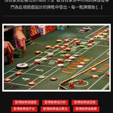
博百家樂必勝法則-規則下注 歐博百家樂中所用的牌應從專
博
門為此項遊戲設計的牌靴中發出。每一靴牌開始 […]
百
家
樂
必
勝
法
則-
規
則
下
注〉
中
歐博娛樂城儲值
歐博娛樂城分析
歐博娛樂城官網
歐博娛樂城平台
歐博娛樂城必勝法
歐博娛樂城推薦