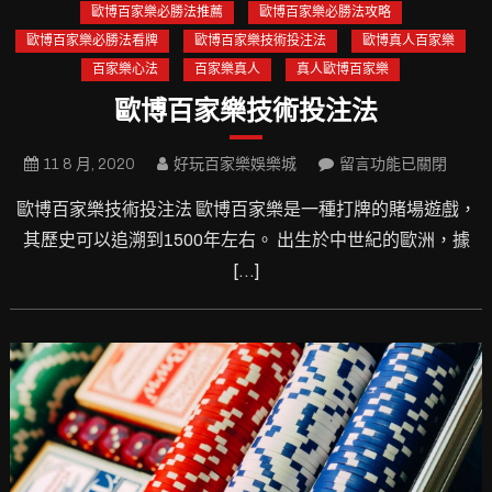
歐博百家樂必勝法推薦
歐博百家樂必勝法攻略
歐博百家樂必勝法看牌
歐博百家樂技術投注法
歐博真人百家樂
百家樂心法
百家樂真人
真人歐博百家樂
歐博百家樂技術投注法
在
11 8 月, 2020
好玩百家樂娛樂城
留言功能已關閉
〈歐
歐博百家樂技術投注法 歐博百家樂是一種打牌的賭場遊戲，
博
其歷史可以追溯到1500年左右。 出生於中世紀的歐洲，據
百
[…]
家
樂
技
術
投
注
法〉
中