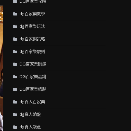
DG百家樂攻略
dg百家樂教學
dg百家樂玩法
dg百家樂策略
dg百家樂規則
DG百家樂賺錢
DG百家樂贏錢
DG百家樂錄製
dg真人百家樂
dg真人輪盤
dg真人龍虎