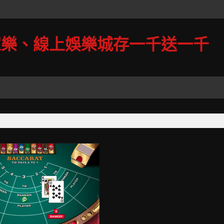
家樂、線上娛樂城存一千送一千