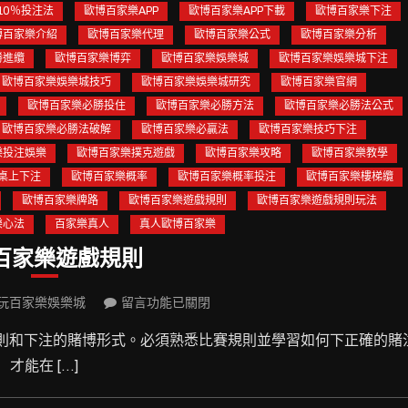
10％投注法
歐博百家樂APP
歐博百家樂APP下載
歐博百家樂下注
博百家樂介紹
歐博百家樂代理
歐博百家樂公式
歐博百家樂分析
勝進纜
歐博百家樂博弈
歐博百家樂娛樂城
歐博百家樂娛樂城下注
歐博百家樂娛樂城技巧
歐博百家樂娛樂城研究
歐博百家樂官網
歐博百家樂必勝投住
歐博百家樂必勝方法
歐博百家樂必勝法公式
歐博百家樂必勝法破解
歐博百家樂必贏法
歐博百家樂技巧下注
樂投注娛樂
歐博百家樂撲克遊戲
歐博百家樂攻略
歐博百家樂教學
桌上下注
歐博百家樂概率
歐博百家樂概率投注
歐博百家樂樓梯纜
歐博百家樂牌路
歐博百家樂遊戲規則
歐博百家樂遊戲規則玩法
樂心法
百家樂真人
真人歐博百家樂
百家樂遊戲規則
在
玩百家樂娛樂城
留言功能已關閉
〈歐
規則和下注的賭博形式。必須熟悉比賽規則並學習如何下正確的賭
博
才能在 […]
百
家