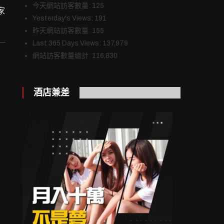
今天網站訪客數量:
125
家
Yesterday's Views:
191
昨天網站訪客數量:
155
Last 365 Days Views:
137,979
網站訪客數量總計:
116,830
酒店兼差