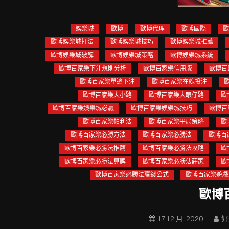
娛樂城
歐博
歐博代理
歐博國際
歐
歐博娛樂城打法
歐博娛樂城技巧
歐博娛樂城推薦
歐博娛樂城破解
歐博娛樂城策略
歐博娛樂城系統
歐博百家樂下注規則分析
歐博百家樂信用版
歐博百
歐博百家樂單邊下注
歐博百家樂在線投注
歐博百家樂大小路
歐博百家樂大眼仔路
歐
歐博百家樂娛樂城必贏
歐博百家樂娛樂城技巧
歐博百
歐博百家樂帕利法
歐博百家樂平局策略
歐
歐博百家樂必勝方法
歐博百家樂必勝法
歐博百
歐博百家樂必勝法推薦
歐博百家樂必勝法攻略
歐
歐博百家樂必勝法算牌
歐博百家樂必勝法莊家
歐
歐博百家樂必勝法贏錢公式
歐博百家樂遊戲
歐博
17 12 月, 2020
好