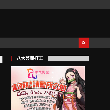
八大兼職打工