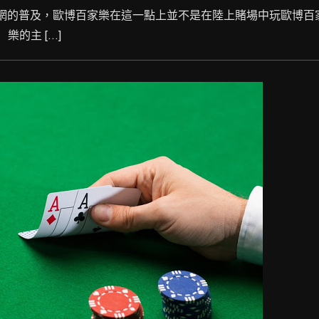
〈歐
聯網的普及，歐博百家樂在這一點上並不是在陸上賭場中玩歐博百
博
樂的主 […]
百
家
樂
遊
戲
玩
法〉
中