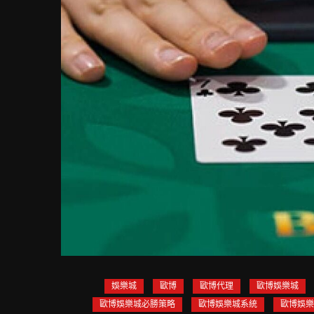
娛樂城
歐博
歐博代理
歐博娛樂城
歐博娛樂城必勝策略
歐博娛樂城系統
歐博娛樂