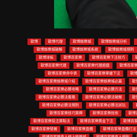
歐博
歐博代理
歐博娛樂城
歐博娛樂城分析
歐博娛樂城破解
歐博娛樂城系統
歐博娛樂城規則
歐博球板
歐博百家樂
歐博百家樂下注技巧
歐博百家樂代理
歐博百家樂代理遊戲
歐博百家
歐博百家樂命中表
歐博百家樂單邊下注
歐
歐博百家樂娛樂城介紹
歐博百家樂娛樂城必贏
歐
歐博百家樂必勝攻略
歐博百家樂必勝方法
歐
歐博百家樂必勝法看路
歐博百家樂必勝法破解
歐
歐博百家樂必勝法規則
歐博百家樂必勝法試玩
歐博百家樂技巧算牌
歐博百家樂技術
歐博
歐博百家樂投注算點法
歐博百家樂獎金下注
歐博百
歐博百家樂發展
歐博百家樂直纜
歐博百家樂直纜打法