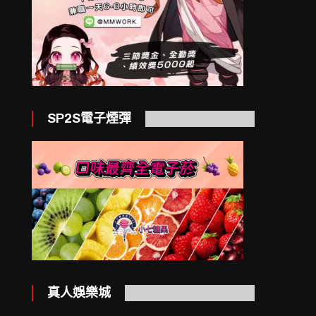
SP2S電子煙彈
真人娛樂城