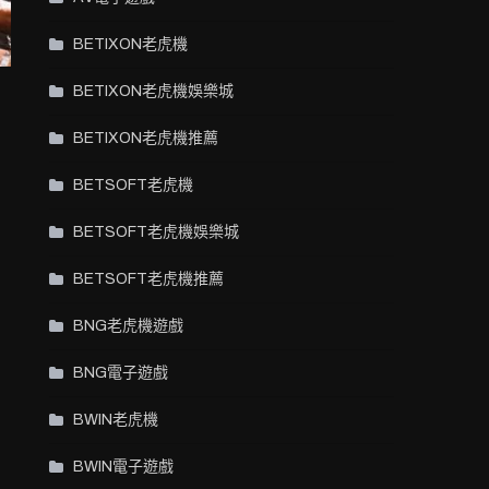
BETIXON老虎機
BETIXON老虎機娛樂城
BETIXON老虎機推薦
BETSOFT老虎機
BETSOFT老虎機娛樂城
BETSOFT老虎機推薦
BNG老虎機遊戲
BNG電子遊戲
BWIN老虎機
BWIN電子遊戲