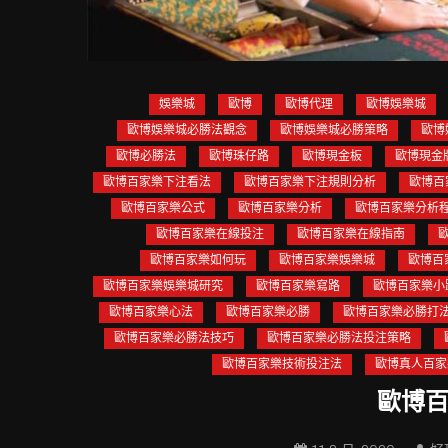
娛樂城
歐博
歐博代理
歐博娛樂城
歐博娛樂城必勝法觀念
歐博娛樂城必勝策略
歐博
歐博必勝法
歐博珠仔路
歐博現金板
歐博現金
歐博百家樂下注看法
歐博百家樂下注規則分析
歐博百
歐博百家樂公式
歐博百家樂分析
歐博百家樂分析
歐博百家樂在線投注
歐博百家樂在線指南
歐博百家樂如何玩
歐博百家樂娛樂城
歐博百
歐博百家樂娛樂城研究
歐博百家樂寫路
歐博百家樂小
歐博百家樂心法
歐博百家樂必勝
歐博百家樂必勝打
歐博百家樂必勝法技巧
歐博百家樂必勝法投注策略
歐博百家樂技術投注法
歐博真人百家
歐博