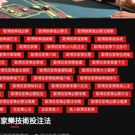
歐博娛樂城必勝
歐博娛樂城必勝法
歐博娛樂城必勝法破解
娛樂城打法
歐博娛樂城破解
歐博娛樂城策略
歐博娛樂城系統
版代理
歐博百家樂
歐博百家樂10％投注法
歐博百家樂下注技巧
家樂中獎策略
歐博百家樂介紹
歐博百家樂位置
歐博百家樂信用版
程式
歐博百家樂初學者
歐博百家樂勝進纜
歐博百家樂單邊下注
歐博百家樂基本規則
歐博百家樂基礎知識
歐博百家樂大小算牌
家樂娛樂城下注
歐博百家樂娛樂城介紹
歐博百家樂娛樂城技巧
路
歐博百家樂帕利法
歐博百家樂幸運六玩法
歐博百家樂微笑心法
法
歐博百家樂必勝投住
歐博百家樂必勝攻略
歐博百家樂必勝方法
歐博百家樂必勝法推薦
歐博百家樂必勝法攻略
歐博百家樂必勝法看牌
樂
百家樂心法
百家樂真人
真人歐博百家樂
百家樂技術投注法