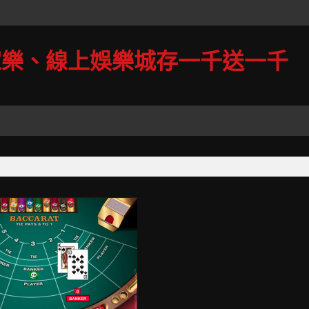
家樂、線上娛樂城存一千送一千