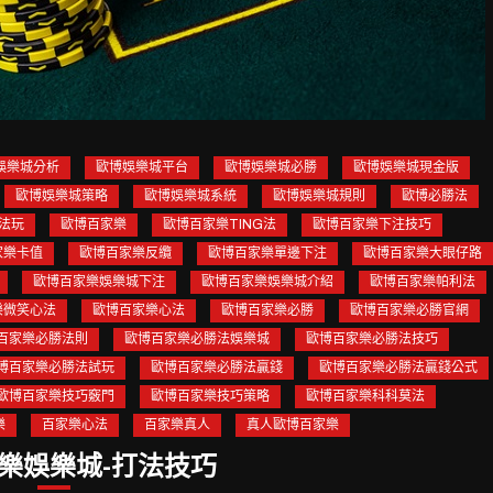
娛樂城分析
歐博娛樂城平台
歐博娛樂城必勝
歐博娛樂城現金版
歐博娛樂城策略
歐博娛樂城系統
歐博娛樂城規則
歐博必勝法
法玩
歐博百家樂
歐博百家樂TING法
歐博百家樂下注技巧
家樂卡值
歐博百家樂反纜
歐博百家樂單邊下注
歐博百家樂大眼仔路
歐博百家樂娛樂城下注
歐博百家樂娛樂城介紹
歐博百家樂帕利法
樂微笑心法
歐博百家樂心法
歐博百家樂必勝
歐博百家樂必勝官網
百家樂必勝法則
歐博百家樂必勝法娛樂城
歐博百家樂必勝法技巧
博百家樂必勝法試玩
歐博百家樂必勝法贏錢
歐博百家樂必勝法贏錢公式
歐博百家樂技巧竅門
歐博百家樂技巧策略
歐博百家樂科科莫法
樂
百家樂心法
百家樂真人
真人歐博百家樂
樂娛樂城-打法技巧