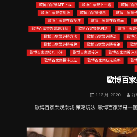
歐博百家樂APP下載
歐博百家樂下三路
歐博百家
歐博百家樂信用版
歐博百家樂優惠
歐博百家樂
歐博百家樂在線投注
歐博百家樂在線指南
歐博百家樂娛樂城介紹
歐博百家樂帕利法
歐博百家樂
歐博百家樂必勝方法
歐博百家樂必勝法
歐博
歐博百家樂必勝看牌
歐博百家樂必勝看路
歐
歐博百家樂技巧下注
歐博百家樂投注
歐博百家樂投注
歐博百家樂投注玩法
歐博百家樂玩法策略
歐
歐博百家
1 12 月, 2020
好
歐博百家樂娛樂城-策略玩法 歐博百家樂是一個