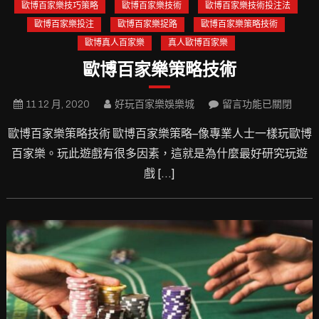
歐博百家樂技巧策略
歐博百家樂技術
歐博百家樂技術投注法
歐博百家樂投注
歐博百家樂捉路
歐博百家樂策略技術
歐博真人百家樂
真人歐博百家樂
歐博百家樂策略技術
在
11 12 月, 2020
好玩百家樂娛樂城
留言功能已關閉
〈歐
歐博百家樂策略技術 歐博百家樂策略–像專業人士一樣玩歐博
博
百家樂。玩此遊戲有很多因素，這就是為什麼最好研究玩遊
百
戲 […]
家
樂
策
略
技
術〉
中