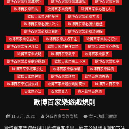
歐博百家樂娛樂城技巧
歐博百家樂娛樂城研究
歐博百家樂官網
歐博百家樂密技
歐博百家樂寫路
歐博百家樂必勝心法
歐博百家樂必勝投住
歐博百家樂必勝方法
歐博百家樂必勝法公式
歐博百家樂必勝法看燈
歐博百家樂必勝法看路
歐博百家樂必勝法破解
歐博百家樂必贏法
歐博百家樂技巧下注
歐博百家樂技巧打法
歐博百家樂投注介紹
歐博百家樂投注娛樂
歐博百家樂撲克遊戲
歐博百家樂攻略
歐博百家樂教學
歐博百家樂數字
歐博百家樂最受歡迎遊戲
歐博百家樂桌上下注
歐博百家樂概率
歐博百家樂概率投注
歐博百家樂樓梯纜
歐博百家樂牌例
歐博百家樂牌值
歐博百家樂牌局
歐博百家樂牌路
歐博百家樂遊戲規則
歐博百家樂遊戲規則玩法
歐博真人百家樂
百家樂心法
百家樂真人
真人歐博百家樂
歐博百家樂遊戲規則
在
11 8 月, 2020
好玩百家樂娛樂城
留言功能已關閉
〈歐
歐博百家樂遊戲規則 歐博百家樂是一種基於遊戲規則和下注