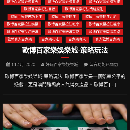
歐博百家樂必勝看牌
歐博百家樂必勝看路
歐博百家樂必勝系統
歐博百家樂打法目標
歐博百家樂打法策略原則
歐博百家樂技巧下注
歐博百家樂投注
歐博百家樂投注介紹
歐博百家樂投注娛樂
歐博百家樂投注概率
歐博百家樂投注機率
歐博百家樂投注玩法
歐博百家樂玩法策略
歐博百家樂開牌看路
歐博真人百家樂
百家樂心法
百家樂真人
真人歐博百家樂
歐博百家樂娛樂城-策略玩法
在
1 12 月, 2020
好玩百家樂娛樂城
留言功能已關閉
〈歐
歐博百家樂娛樂城-策略玩法 歐博百家樂是一個賠率公平的
博
遊戲，更是澳門賭場高人氣博奕產品。 歐博百 […]
百
家
樂
娛
樂
城-
策