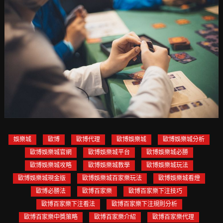
的
偷
吃
步〉
中
娛樂城
歐博
歐博代理
歐博娛樂城
歐博娛樂城分析
歐博娛樂城官網
歐博娛樂城平台
歐博娛樂城必勝
歐博娛樂城攻略
歐博娛樂城教學
歐博娛樂城玩法
歐博娛樂城現金版
歐博娛樂城百家樂玩法
歐博娛樂城看燈
歐博必勝法
歐博百家樂
歐博百家樂下注技巧
歐博百家樂下注看法
歐博百家樂下注規則分析
歐博百家樂中獎策略
歐博百家樂介紹
歐博百家樂代理