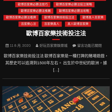
歐博百家樂必勝法技巧
歐博百家樂必勝法投注策略
歐博百家樂必勝法推薦
歐博百家樂必勝法攻略
歐博百家樂必勝法看牌
歐博百家樂技術投注法
歐博真人百家樂
百家樂心法
百家樂真人
真人歐博百家樂
歐博百家樂技術投注法
在
11 8 月, 2020
好玩百家樂娛樂城
留言功能已關閉
〈歐
歐博百家樂技術投注法 歐博百家樂是一種打牌的賭場遊戲，
博
其歷史可以追溯到1500年左右。 出生於中世紀的歐洲，據
百
[…]
家
樂
技
術
投
注
法〉