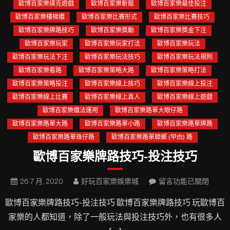
歐博百家樂撲克遊戲
歐博百家樂斬龍
歐博百家樂最佳投注
歐博百家樂樓梯纜
歐博百家樂比賽形式
歐博百家樂比賽技巧
歐博百家樂牌路技巧
歐博百家樂獎勵
歐博百家樂獎金下注
歐博百家樂玩家
歐博百家樂玩家打法
歐博百家樂玩法
歐博百家樂玩法下注
歐博百家樂玩法技巧
歐博百家樂玩法規則
歐博百家樂看路
歐博百家樂策略大路
歐博百家樂策略打法
歐博百家樂策略投注
歐博百家樂線上技巧
歐博百家樂線上投注
歐博百家樂線上比賽
歐博百家樂線上真人
歐博百家樂線上遊戲
歐博百家樂纜法運用
歐博百家樂路單大眼仔路
歐博百家樂路單大路
歐博百家樂路單小路
歐博百家樂路單牌路
歐博百家樂路單珠仔路
歐博百家樂路單蟑螂 (曱甴) 路
歐博百家樂牌路技巧-投注技巧
在
26 7 月, 2020
好玩百家樂娛樂城
留言功能已關閉
〈歐
歐博百家樂牌路技巧-投注技巧 歐博百家樂牌路技巧 玩歐博百
博
家樂的人都知道，除了一般玩法與投注技巧外，也有很多人
百