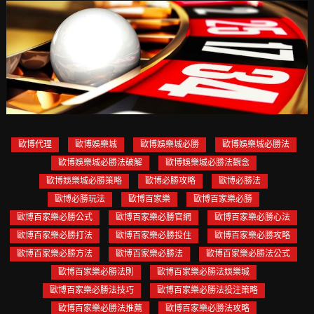
特
卡
洛
必
勝
法〉
中
歐博代理
歐博娛樂城
歐博娛樂城必勝
歐博娛樂城必勝法
歐博娛樂城必勝法破解
歐博娛樂城必勝法觀念
歐博娛樂城必勝策略
歐博必勝攻略
歐博必勝法
歐博必勝玩法
歐博百家樂
歐博百家樂必勝
歐博百家樂必勝公式
歐博百家樂必勝官網
歐博百家樂必勝心法
歐博百家樂必勝打法
歐博百家樂必勝投住
歐博百家樂必勝攻略
歐博百家樂必勝方法
歐博百家樂必勝法
歐博百家樂必勝法公式
歐博百家樂必勝法則
歐博百家樂必勝法娛樂城
歐博百家樂必勝法技巧
歐博百家樂必勝法投注策略
歐博百家樂必勝法推薦
歐博百家樂必勝法攻略