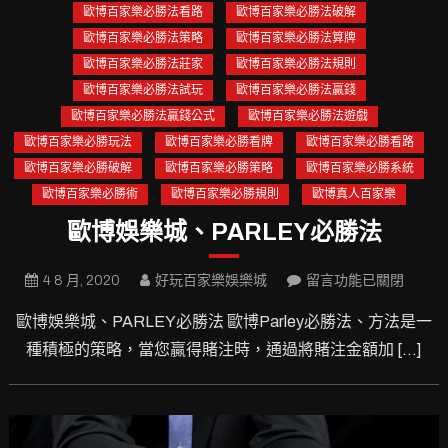
歐博百家樂必勝法看路
歐博百家樂必勝法破解
歐博百家樂必勝法策略
歐博百家樂必勝法算牌
歐博百家樂必勝法莊家
歐博百家樂必勝法規則
歐博百家樂必勝法試玩
歐博百家樂必勝法贏錢
歐博百家樂必勝法贏錢公式
歐博百家樂必勝法遊戲
歐博百家樂必勝玩法
歐博百家樂必勝看牌
歐博百家樂必勝看路
歐博百家樂必勝破解
歐博百家樂必勝策略
歐博百家樂必勝系統
歐博百家樂必勝術
歐博百家樂必勝規則
歐博真人百家樂
歐博娛樂城、PARLEY必勝法
在
4 8 月, 2020
好玩百家樂娛樂城
留言功能已關閉
〈歐
歐博娛樂城、PARLEY必勝法 歐博Parley必勝法、方法是一
博
種積極的策略，當您贏得賭注時，通過將賭注金額加 […]
娛
樂
城、
PARLEY