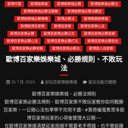
歐博代理
歐博娛樂城
歐博娛樂城必勝
歐博娛樂城必勝法
歐博娛樂城必勝法破解
歐博娛樂城必勝法觀念
歐博娛樂城必勝策略
歐博必勝法
歐博推薦娛樂城
歐博歐博百家樂
歐博百家樂
歐博百家樂心法
歐博百家樂必勝
歐博百家樂必勝公式
歐博百家樂必勝官網
歐博百家樂必勝心法
歐博百家樂必勝打法
歐博百家樂必勝投住
歐博百家樂必勝攻略
歐博百家樂必勝法
歐博真人百家樂
歐博百家樂娛樂城、必勝規則、不敗玩
法
在
31 7 月, 2020
好玩百家樂娛樂城
留言功能已關閉
〈歐
歐博百家樂娛樂城、必勝法規則
博
歐博百家樂必勝法規則、歐博百家樂不敗玩家教你如何戰勝
百
百家樂，一公開心法包準學不完用不盡~ #靠旁編蒐集眾多歐
家
博百家樂玩家的心得後整理大公開~~
樂
娛
在歐博百家樂摸清楚莊家底細不需要老手帶路，也不需偷雞