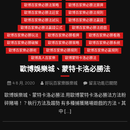
歐博百家樂必勝法策略
歐博百家樂必勝法算牌
歐博百家樂必勝法莊家
歐博百家樂必勝法規則
歐博百家樂必勝法試玩
歐博百家樂必勝法贏錢
歐博百家樂必勝法贏錢公式
歐博百家樂必勝法遊戲
歐博百家樂必勝玩法
歐博百家樂必勝看牌
歐博百家樂必勝看路
歐博百家樂必勝破解
歐博百家樂必勝策略
歐博百家樂必勝系統
歐博百家樂必勝術
歐博百家樂必勝規則
歐博百家樂必贏規則
歐博真人百家樂
歐博蒙特卡洛必勝法
歐博娛樂城、蒙特卡洛必勝法
在
4 8 月, 2020
好玩百家樂娛樂城
留言功能已關閉
〈歐
歐博娛樂城、蒙特卡洛必勝法 用歐博蒙特卡洛必勝法方法粉
博
碎賭場！？執行方法及趨勢 有多種捕獲賭場遊戲的方法。其
娛
中 […]
樂
城、
蒙