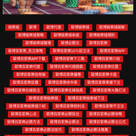
技
巧
玩
法〉
娛樂城
歐博
歐博代理
歐博娛樂城
歐博娛樂城破解
中
歐博娛樂城策略
歐博娛樂城系統
歐博娛樂城規則
歐博娛樂城賭場
歐博必勝法
歐博百家樂
歐博百家樂_投注策略
歐博百家樂10％投注法
歐博百家樂APP
歐博百家樂APP下載
歐博百家樂下三路
歐博百家樂介紹
歐博百家樂代理
歐博百家樂代理遊戲
歐博百家樂位置
歐博百家樂信用版
歐博百家樂優惠
歐博百家樂卡值
歐博百家樂反纜
歐博百家樂命中表
歐博百家樂單邊下注
歐博百家樂在線投注
歐博百家樂在線指南
歐博百家樂大路打法
歐博百家樂娛樂城
歐博百家樂娛樂城下注
歐博百家樂娛樂城介紹
歐博百家樂帕利法
歐博百家樂平注法
歐博百家樂心法
歐博百家樂必勝投住
歐博百家樂必勝攻略
歐博百家樂必勝方法
歐博百家樂必勝法
歐博百家樂必勝法公式
歐博百家樂必勝法技巧
歐博百家樂必勝法推薦