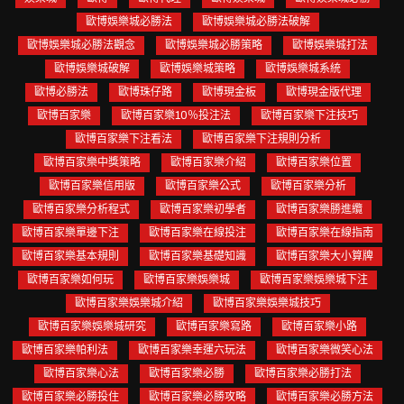
歐博娛樂城必勝法
歐博娛樂城必勝法破解
歐博娛樂城必勝法觀念
歐博娛樂城必勝策略
歐博娛樂城打法
歐博娛樂城破解
歐博娛樂城策略
歐博娛樂城系統
歐博必勝法
歐博珠仔路
歐博現金板
歐博現金版代理
歐博百家樂
歐博百家樂10％投注法
歐博百家樂下注技巧
歐博百家樂下注看法
歐博百家樂下注規則分析
歐博百家樂中獎策略
歐博百家樂介紹
歐博百家樂位置
歐博百家樂信用版
歐博百家樂公式
歐博百家樂分析
歐博百家樂分析程式
歐博百家樂初學者
歐博百家樂勝進纜
歐博百家樂單邊下注
歐博百家樂在線投注
歐博百家樂在線指南
歐博百家樂基本規則
歐博百家樂基礎知識
歐博百家樂大小算牌
歐博百家樂如何玩
歐博百家樂娛樂城
歐博百家樂娛樂城下注
歐博百家樂娛樂城介紹
歐博百家樂娛樂城技巧
歐博百家樂娛樂城研究
歐博百家樂寫路
歐博百家樂小路
歐博百家樂帕利法
歐博百家樂幸運六玩法
歐博百家樂微笑心法
歐博百家樂心法
歐博百家樂必勝
歐博百家樂必勝打法
歐博百家樂必勝投住
歐博百家樂必勝攻略
歐博百家樂必勝方法