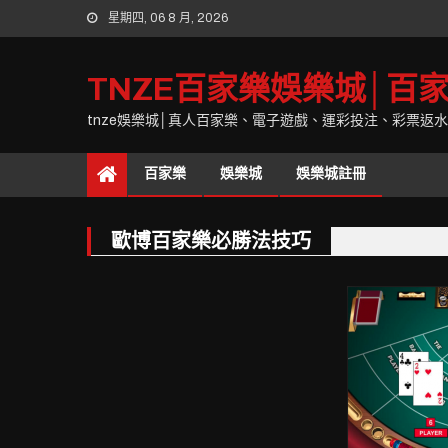
Skip
星期四, 06 8 月, 2026
to
content
TNZE百家樂娛樂城│百
tnze娛樂城│真人百家樂、電子遊戲、運彩投注、彩票返水
百家樂
娛樂城
娛樂城註冊
歐博百家樂必勝法技巧