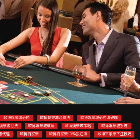
中
歐博娛樂城必勝
歐博娛樂城必勝法
歐博娛樂城必勝法破解
娛樂城打法
歐博娛樂城破解
歐博娛樂城策略
歐博娛樂城系統
版代理
歐博百家樂
歐博百家樂10％投注法
歐博百家樂下注技巧