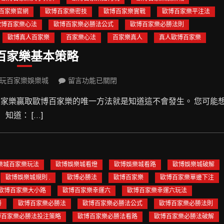
百家樂官網
歐博百家樂密技
歐博百家樂實戰
歐博百家樂平注法
歐博百家樂心法
歐博百家樂必勝法公式
歐博百家樂必勝法則
歐博真人百家樂
百家樂心法
百家樂真人
真人歐博百家樂
百家樂基本策略
在
玩百家樂娛樂城
留言功能已關閉
〈歐
百家樂贏取歐博百家樂的唯一方法就是知道這不會發生。 您可能
博
知道： […]
百
家
樂
基
樂城百家樂玩法
歐博娛樂城看燈
歐博娛樂城看路
歐博娛樂城破解
本
歐博娛樂城規則 .
歐博必勝法
歐博百家樂
歐博百家樂單邊下注
策
歐博百家樂大小路
歐博百家樂幸運六
歐博百家樂幸運六玩法
略〉
勝
歐博百家樂必勝法
歐博百家樂必勝法公式
歐博百家樂必勝法則
中
博百家樂必勝法投注策略
歐博百家樂必勝法看路
歐博百家樂必勝法破解