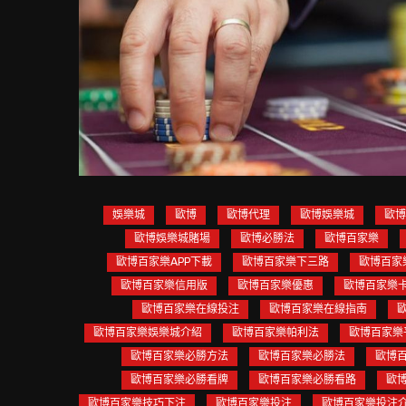
娛樂城
歐博
歐博代理
歐博娛樂城
歐博
歐博娛樂城賭場
歐博必勝法
歐博百家樂
歐博百家樂APP下載
歐博百家樂下三路
歐博百家
歐博百家樂信用版
歐博百家樂優惠
歐博百家樂
歐博百家樂在線投注
歐博百家樂在線指南
歐博百家樂娛樂城介紹
歐博百家樂帕利法
歐博百家樂
歐博百家樂必勝方法
歐博百家樂必勝法
歐博
歐博百家樂必勝看牌
歐博百家樂必勝看路
歐
歐博百家樂技巧下注
歐博百家樂投注
歐博百家樂投注