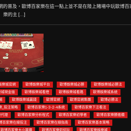
〈歐
聯網的普及，歐博百家樂在這一點上並不是在陸上賭場中玩歐博百
博
樂的主 […]
百
家
樂
遊
戲
玩
法〉
中
娛樂城官網
歐博娛樂城平台
歐博娛樂城必勝
歐博娛樂城必勝法
樂城現金版
歐博娛樂城看燈
歐博娛樂城看路
歐博娛樂城系統
場
歐博娛樂城贏錢
歐博官網
歐博官網集團
歐博必勝法
樂_投注策略
歐博百家樂1-3-2-4系統
歐博百家樂下注看法
樂代理
歐博百家樂分析程式
歐博百家樂初學者
歐博百家樂勝進纜
博百家樂在線投注
歐博百家樂在線指南
歐博百家樂基本策略
歐博百家樂大小算牌
歐博百家樂如何玩
歐博百家樂娛樂城