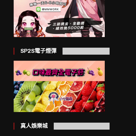
SP2S電子煙彈
真人娛樂城