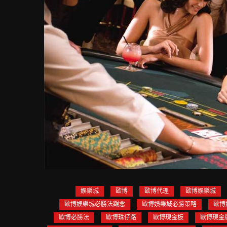
娛樂城
歐博
歐博代理
歐博娛樂城
歐博娛樂城必勝法觀念
歐博娛樂城必勝策略
歐博
歐博必勝法
歐博珠仔路
歐博現金板
歐博現金