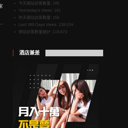
今天網站訪客數量:
165
家
Yesterday's Views:
191
昨天網站訪客數量:
155
Last 365 Days Views:
138,034
網站訪客數量總計:
116,870
酒店兼差