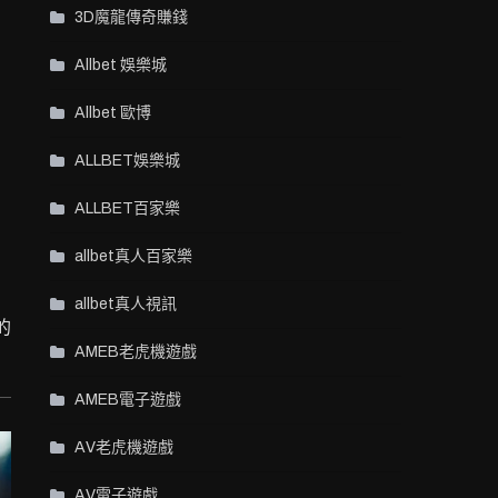
3D魔龍傳奇賺錢
Allbet 娛樂城
Allbet 歐博
ALLBET娛樂城
ALLBET百家樂
allbet真人百家樂
allbet真人視訊
的
AMEB老虎機遊戲
AMEB電子遊戲
AV老虎機遊戲
AV電子遊戲