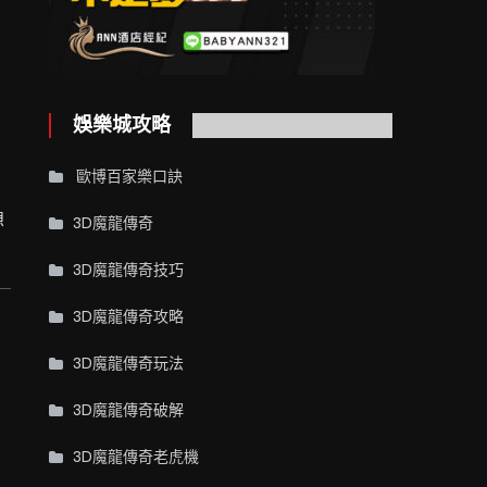
娛樂城攻略
​ 歐博百家樂口訣
想
3D魔龍傳奇
3D魔龍傳奇技巧
3D魔龍傳奇攻略
3D魔龍傳奇玩法
3D魔龍傳奇破解
3D魔龍傳奇老虎機