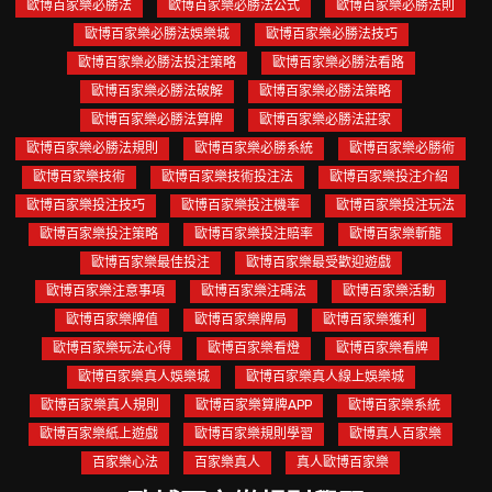
歐博百家樂必勝法
歐博百家樂必勝法公式
歐博百家樂必勝法則
歐博百家樂必勝法娛樂城
歐博百家樂必勝法技巧
歐博百家樂必勝法投注策略
歐博百家樂必勝法看路
歐博百家樂必勝法破解
歐博百家樂必勝法策略
歐博百家樂必勝法算牌
歐博百家樂必勝法莊家
歐博百家樂必勝法規則
歐博百家樂必勝系統
歐博百家樂必勝術
歐博百家樂技術
歐博百家樂技術投注法
歐博百家樂投注介紹
歐博百家樂投注技巧
歐博百家樂投注機率
歐博百家樂投注玩法
歐博百家樂投注策略
歐博百家樂投注賠率
歐博百家樂斬龍
歐博百家樂最佳投注
歐博百家樂最受歡迎遊戲
歐博百家樂注意事項
歐博百家樂注碼法
歐博百家樂活動
歐博百家樂牌值
歐博百家樂牌局
歐博百家樂獲利
歐博百家樂玩法心得
歐博百家樂看燈
歐博百家樂看牌
歐博百家樂真人娛樂城
歐博百家樂真人線上娛樂城
歐博百家樂真人規則
歐博百家樂算牌APP
歐博百家樂系統
歐博百家樂紙上遊戲
歐博百家樂規則學習
歐博真人百家樂
百家樂心法
百家樂真人
真人歐博百家樂