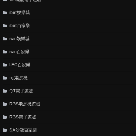
ibet娛樂城
ibet百家樂
iwin娛樂城
iwin百家樂
LEO百家樂
og老虎機
QT電子遊戲
RGS老虎機遊戲
RGS電子遊戲
SA沙龍百家樂