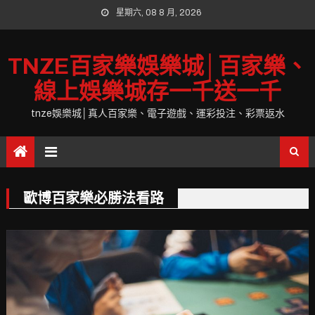
Skip
星期六, 08 8 月, 2026
to
content
TNZE百家樂娛樂城│百家樂、
線上娛樂城存一千送一千
tnze娛樂城│真人百家樂、電子遊戲、運彩投注、彩票返水
歐博百家樂必勝法看路