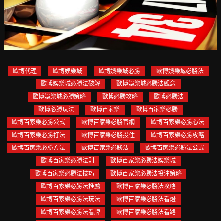
必
勝
法〉
中
歐博代理
歐博娛樂城
歐博娛樂城必勝
歐博娛樂城必勝法
歐博娛樂城必勝法破解
歐博娛樂城必勝法觀念
歐博娛樂城必勝策略
歐博必勝攻略
歐博必勝法
歐博必勝玩法
歐博百家樂
歐博百家樂必勝
歐博百家樂必勝公式
歐博百家樂必勝官網
歐博百家樂必勝心法
歐博百家樂必勝打法
歐博百家樂必勝投住
歐博百家樂必勝攻略
歐博百家樂必勝方法
歐博百家樂必勝法
歐博百家樂必勝法公式
歐博百家樂必勝法則
歐博百家樂必勝法娛樂城
歐博百家樂必勝法技巧
歐博百家樂必勝法投注策略
歐博百家樂必勝法推薦
歐博百家樂必勝法攻略
歐博百家樂必勝法玩法
歐博百家樂必勝法看燈
歐博百家樂必勝法看牌
歐博百家樂必勝法看路