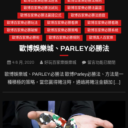
歐博百家樂必勝法莊家
歐博百家樂必勝法規則
歐博百家樂必勝法試玩
歐博百家樂必勝法贏錢
歐博百家樂必勝法贏錢公式
歐博百家樂必勝法遊戲
歐博百家樂必勝玩法
歐博百家樂必勝看牌
歐博百家樂必勝看路
歐博百家樂必勝破解
歐博百家樂必勝策略
歐博百家樂必勝系統
歐博百家樂必勝術
歐博百家樂必勝規則
歐博真人百家樂
歐博娛樂城、PARLEY必勝法
在
4 8 月, 2020
好玩百家樂娛樂城
留言功能已關閉
〈歐
歐博娛樂城、PARLEY必勝法 歐博Parley必勝法、方法是一
博
種積極的策略，當您贏得賭注時，通過將賭注金額加 […]
娛
樂
城、
PARLEY
必
勝
法〉