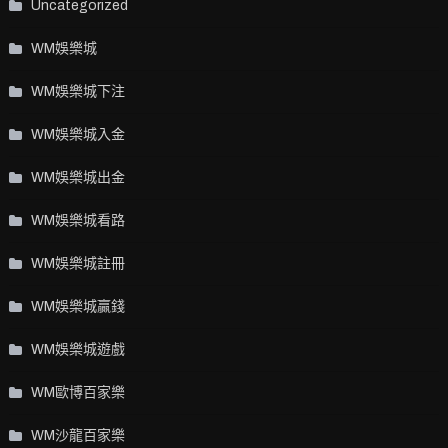
Uncategorized
WM娛樂城
WM娛樂城下注
WM娛樂城入金
WM娛樂城出金
WM娛樂城看路
WM娛樂城註冊
WM娛樂城贏錢
WM娛樂城遊戲
WM歐博百家樂
WM沙龍百家樂