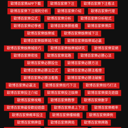
歐博百家樂APP下載
歐博百家樂下注
歐博百家樂下注看法
歐博百家樂下注規則分析
歐博百家樂介紹
歐博百家樂代理
歐博百家樂公式
歐博百家樂分析
歐博百家樂分析程式
歐博百家樂初學者
歐博百家樂勝進纜
歐博百家樂博弈
歐博百家樂娛樂城
歐博百家樂娛樂城下注
歐博百家樂娛樂城介紹
歐博百家樂娛樂城必贏
歐博百家樂娛樂城技巧
歐博百家樂娛樂城研究
歐博百家樂官網
歐博百家樂密技
歐博百家樂寫路
歐博百家樂必勝心法
歐博百家樂必勝投住
歐博百家樂必勝方法
歐博百家樂必勝法公式
歐博百家樂必勝法看燈
歐博百家樂必勝法看路
歐博百家樂必勝法破解
歐博百家樂必贏法
歐博百家樂技巧下注
歐博百家樂技巧打法
歐博百家樂投注介紹
歐博百家樂投注娛樂
歐博百家樂撲克遊戲
歐博百家樂攻略
歐博百家樂教學
歐博百家樂數字
歐博百家樂最受歡迎遊戲
歐博百家樂桌上下注
歐博百家樂概率
歐博百家樂概率投注
歐博百家樂樓梯纜
歐博百家樂牌例
歐博百家樂牌值
歐博百家樂牌局
歐博百家樂牌路