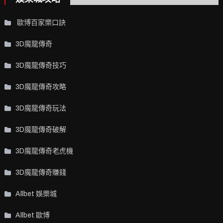
​ 歐博百家樂口訣
3D魔龍傳奇
3D魔龍傳奇技巧
3D魔龍傳奇攻略
3D魔龍傳奇玩法
3D魔龍傳奇破解
3D魔龍傳奇老虎機
3D魔龍傳奇賺錢
Allbet 娛樂城
Allbet 歐博