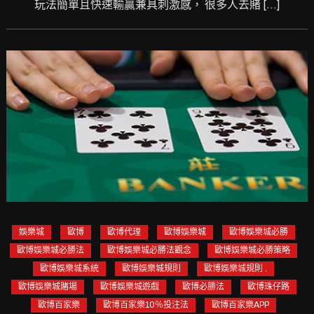
玩法簡單且快速輸贏兼具刺激感， 很多人去賭 […]
百
家
樂
賺
錢
玩
法〉
中
娛樂城
歐博
歐博代理
歐博娛樂城
歐博娛樂城必勝
歐博娛樂城必勝法
歐博娛樂城必勝法觀念
歐博娛樂城必勝策略
歐博娛樂城系統
歐博娛樂城規則
歐博娛樂城規則 .
歐博娛樂城賭場
歐博娛樂城遊戲
歐博必勝法
歐博珠仔路
歐博百家樂
歐博百家樂10％投注法
歐博百家樂APP