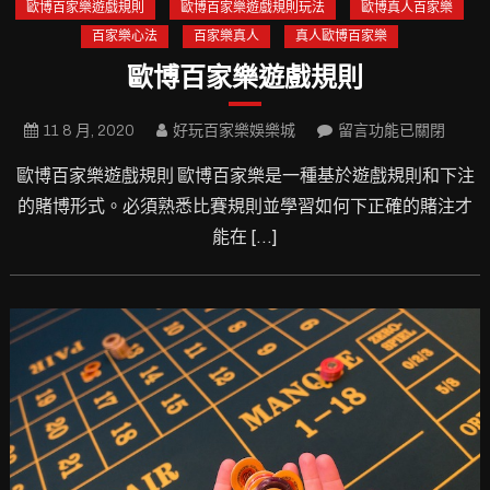
歐博百家樂遊戲規則
歐博百家樂遊戲規則玩法
歐博真人百家樂
百家樂心法
百家樂真人
真人歐博百家樂
歐博百家樂遊戲規則
在
11 8 月, 2020
好玩百家樂娛樂城
留言功能已關閉
〈歐
歐博百家樂遊戲規則 歐博百家樂是一種基於遊戲規則和下注
博
的賭博形式。必須熟悉比賽規則並學習如何下正確的賭注才
百
能在 […]
家
樂
遊
戲
規
則〉
中