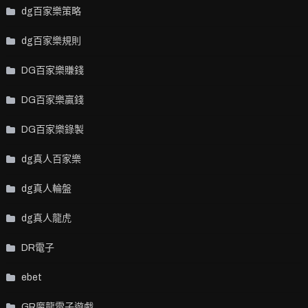
dg百家樂策略
dg百家樂規則
DG百家樂賺錢
DG百家樂贏錢
DG百家樂錄製
dg真人百家樂
dg真人輪盤
dg真人龍虎
DR電子
ebet
GR魔龍電子遊戲