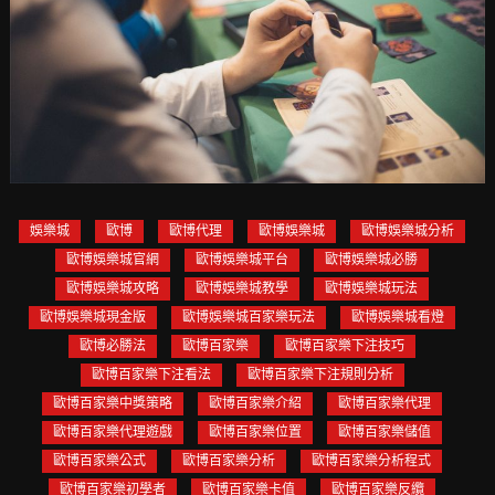
娛樂城
歐博
歐博代理
歐博娛樂城
歐博娛樂城分析
歐博娛樂城官網
歐博娛樂城平台
歐博娛樂城必勝
歐博娛樂城攻略
歐博娛樂城教學
歐博娛樂城玩法
歐博娛樂城現金版
歐博娛樂城百家樂玩法
歐博娛樂城看燈
歐博必勝法
歐博百家樂
歐博百家樂下注技巧
歐博百家樂下注看法
歐博百家樂下注規則分析
歐博百家樂中獎策略
歐博百家樂介紹
歐博百家樂代理
歐博百家樂代理遊戲
歐博百家樂位置
歐博百家樂儲值
歐博百家樂公式
歐博百家樂分析
歐博百家樂分析程式
歐博百家樂初學者
歐博百家樂卡值
歐博百家樂反纜