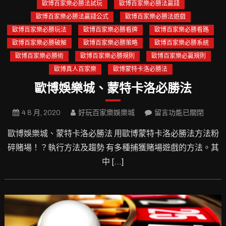
歐博百家樂必勝法試玩
歐博百家樂必勝法贏錢
歐博百家樂必勝法贏錢公式
歐博百家樂必勝法遊戲
歐博百家樂必勝玩法
歐博百家樂必勝看牌
歐博百家樂必勝看路
歐博百家樂必勝破解
歐博百家樂必勝策略
歐博百家樂必勝系統
歐博百家樂必勝術
歐博百家樂必勝規則
歐博百家樂必贏規則
歐博真人百家樂
歐博蒙特卡洛必勝法
歐博娛樂城、蒙特卡洛必勝法
在
4 8 月, 2020
好玩百家樂娛樂城
留言功能已關閉
〈歐
歐博娛樂城、蒙特卡洛必勝法 用歐博蒙特卡洛必勝法方法粉
博
碎賭場！？執行方法及趨勢 有多種捕獲賭場遊戲的方法。其
娛
中 […]
樂
城、
蒙
特
卡
洛