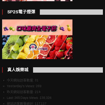
SP2S電子煙彈
真人娛樂城
今天網站訪客數量:
31
Yesterday's Views:
269
昨天網站訪客數量:
214
Last 365 Days Views:
138,326
網站訪客數量總計:
117,137