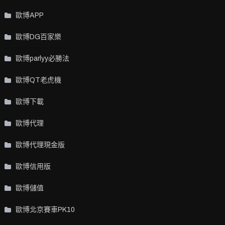
歐博APP
歐博DG百家樂
歐博parlyy必勝法
歐博QT老虎機
歐博下載
歐博代理
歐博代理現金版
歐博信用版
歐博儲值
歐博北京賽車PK10