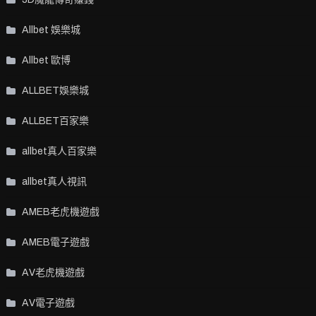
Allbet 娛樂城
Allbet 歐博
ALLBET娛樂城
ALLBET百家樂
allbet真人百家樂
allbet真人視訊
AMEB老虎機遊戲
AMEB電子遊戲
AV老虎機遊戲
AV電子遊戲