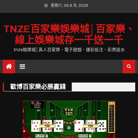
Skip
星期六, 08 8 月, 2026
to
content
TNZE百家樂娛樂城│百家樂、
線上娛樂城存一千送一千
tnze娛樂城│真人百家樂、電子遊戲、運彩投注、彩票返水
歐博百家樂必勝贏錢