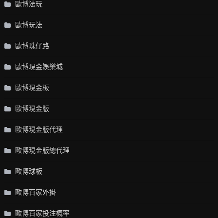
歐博法玩
歐博玩法
歐博珠仔路
歐博現金娛樂城
歐博現金板
歐博現金版
歐博現金版代理
歐博現金版總代理
歐博球板
歐博百家外掛
歐博百家投注概率