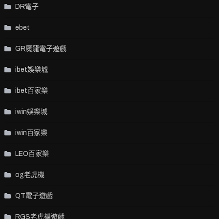
DR電子
ebet
GR魔龍電子遊戲
ibet娛樂城
ibet百家樂
iwin娛樂城
iwin百家樂
LEO百家樂
og老虎機
QT電子遊戲
RGS老虎機遊戲