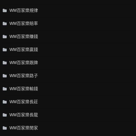
WM百家樂規律
WM百家樂賠率
WM百家樂賺錢
WM百家樂贏錢
WM百家樂跟牌
WM百家樂路子
WM百家樂輸錢
WM百家樂長莊
WM百家樂長龍
WM百家樂閒家