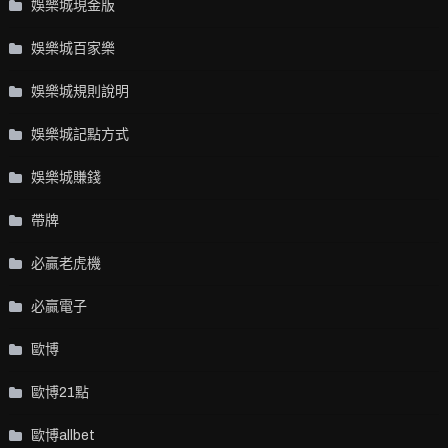
娛樂城現金版
娛樂城百家樂
娛樂城規則說明
娛樂城記點方式
娛樂城賺錢
帶牌
必贏老虎機
必贏電子
歐博
歐博21點
歐博allbet