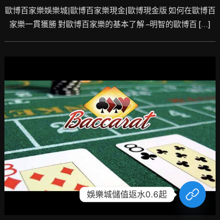
〈歐
歐博百家樂娛樂城|歐博百家樂現金|歐博現金版 如何在歐博百
博
家樂一貫獲勝 對歐博百家樂的基本了解 –明智的歐博百 […]
百
家
樂
娛
樂
城|
歐
博
百
家
樂
現
金|
歐
娛樂城儲值返水0.6起
博
現