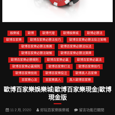
樂
必
勝
心
法〉
中
娛樂城
歐博
歐博代理
歐博娛樂城
歐博必勝法
歐博百家樂
歐博百家樂必勝法技巧
歐博百家樂必勝法投注策略
歐博百家樂必勝法推薦
歐博百家樂必勝法玩法
歐博百家樂必勝法破解
歐博百家樂必勝法算牌
歐博百家樂必勝規則
歐博百家樂必贏
歐博百家樂必贏法
歐博百家樂必贏規則
歐博百家樂打法
歐博百家樂技巧
歐博百家樂技術
歐博百家樂投注
歐博真人百家樂
百家樂心法
百家樂真人
真人歐博百家樂
歐博百家樂娛樂城|歐博百家樂現金|歐博
現金版
在
11 2 月, 2020
好玩百家樂娛樂城
留言功能已關閉