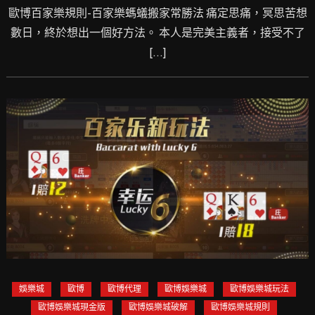
〈歐
歐博百家樂規則-百家樂螞蟻搬家常勝法 痛定思痛，冥思苦想
博
數日，終於想出一個好方法。 本人是完美主義者，接受不了
百
[…]
家
樂
規
則-
百
家
樂
螞
蟻
搬
家
常
勝
法〉
娛樂城
歐博
歐博代理
歐博娛樂城
歐博娛樂城玩法
中
歐博娛樂城現金版
歐博娛樂城破解
歐博娛樂城規則