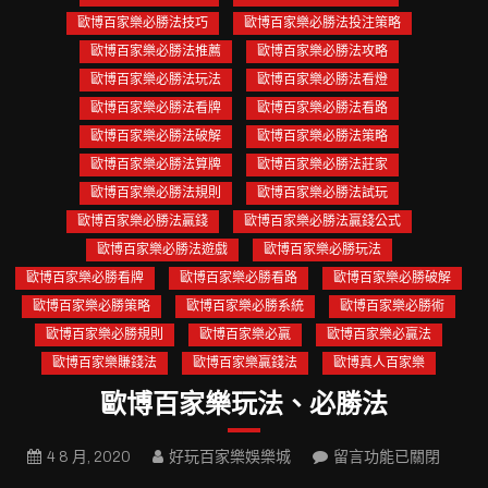
歐博百家樂必勝法技巧
歐博百家樂必勝法投注策略
歐博百家樂必勝法推薦
歐博百家樂必勝法攻略
歐博百家樂必勝法玩法
歐博百家樂必勝法看燈
歐博百家樂必勝法看牌
歐博百家樂必勝法看路
歐博百家樂必勝法破解
歐博百家樂必勝法策略
歐博百家樂必勝法算牌
歐博百家樂必勝法莊家
歐博百家樂必勝法規則
歐博百家樂必勝法試玩
歐博百家樂必勝法贏錢
歐博百家樂必勝法贏錢公式
歐博百家樂必勝法遊戲
歐博百家樂必勝玩法
歐博百家樂必勝看牌
歐博百家樂必勝看路
歐博百家樂必勝破解
歐博百家樂必勝策略
歐博百家樂必勝系統
歐博百家樂必勝術
歐博百家樂必勝規則
歐博百家樂必贏
歐博百家樂必贏法
歐博百家樂賺錢法
歐博百家樂贏錢法
歐博真人百家樂
歐博百家樂玩法、必勝法
在
4 8 月, 2020
好玩百家樂娛樂城
留言功能已關閉
〈歐