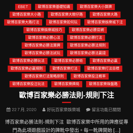
EBET
歐博百家樂基礎知識
歐博百家樂大小算牌
歐博百家樂大小路
歐博百家樂大眼仔路
歐博百家樂大路
歐博百家樂大路打法
歐博百家樂如何玩
歐博百家樂娛樂城下注
歐博百家樂娛樂城技巧
歐博百家樂必勝官網
歐博百家樂必勝心法
歐博百家樂必勝打法
歐博百家樂必勝法算牌
歐博百家樂必勝法規則
歐博百家樂必勝法試玩
歐博百家樂必勝法贏錢
歐博百家樂必勝玩法
歐博百家樂必勝術
歐博百家樂必贏
歐博百家樂必贏規則
歐博百家樂打法
歐博百家樂打法目標
歐博百家樂打法策略原則
歐博百家樂投注概率
歐博百家樂投注玩法
歐博百家樂牌局
歐博百家樂珠盤路
歐博百家樂必勝法則-規則下注
在
22 7 月, 2020
好玩百家樂娛樂城
留言功能已關閉
〈歐
博百家樂必勝法則-規則下注 歐博百家樂中所用的牌應從專
博
門為此項遊戲設計的牌靴中發出。每一靴牌開始 […]
百