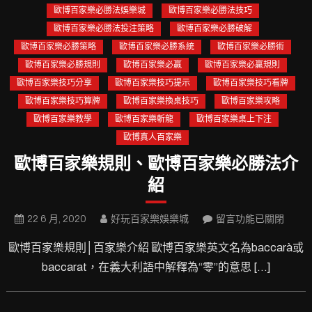
歐博百家樂必勝法娛樂城
歐博百家樂必勝法技巧
歐博百家樂必勝法投注策略
歐博百家樂必勝破解
歐博百家樂必勝策略
歐博百家樂必勝系統
歐博百家樂必勝術
歐博百家樂必勝規則
歐博百家樂必贏
歐博百家樂必贏規則
歐博百家樂技巧分享
歐博百家樂技巧提示
歐博百家樂技巧看牌
歐博百家樂技巧算牌
歐博百家樂換桌技巧
歐博百家樂攻略
歐博百家樂教學
歐博百家樂斬龍
歐博百家樂桌上下注
歐博真人百家樂
歐博百家樂規則、歐博百家樂必勝法介
紹
在
22 6 月, 2020
好玩百家樂娛樂城
留言功能已關閉
〈歐
歐博百家樂規則│百家樂介紹 歐博百家樂英文名為baccarà或
博
baccarat，在義大利語中解釋為“零”的意思 […]
百
家
樂