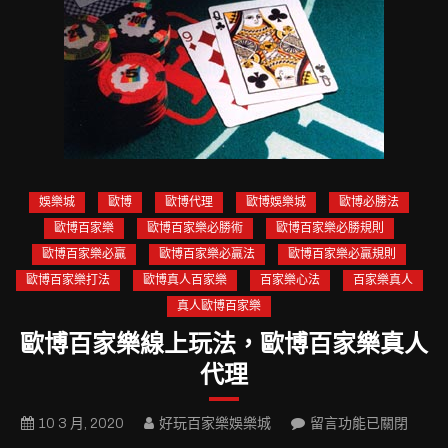
博
百
家
樂
多
微
笑
心
娛樂城
歐博
歐博代理
歐博娛樂城
歐博必勝法
法〉
歐博百家樂
歐博百家樂必勝術
歐博百家樂必勝規則
中
歐博百家樂必贏
歐博百家樂必贏法
歐博百家樂必贏規則
歐博百家樂打法
歐博真人百家樂
百家樂心法
百家樂真人
真人歐博百家樂
歐博百家樂線上玩法，歐博百家樂真人
代理
在
10 3 月, 2020
好玩百家樂娛樂城
留言功能已關閉
〈歐