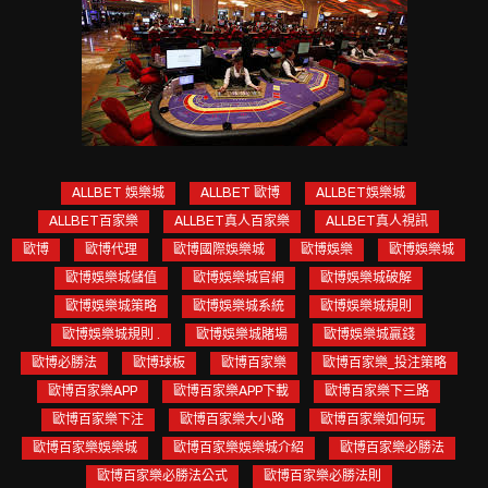
法、
術
語
篇〉
中
ALLBET 娛樂城
ALLBET 歐博
ALLBET娛樂城
ALLBET百家樂
ALLBET真人百家樂
ALLBET真人視訊
歐博
歐博代理
歐博國際娛樂城
歐博娛樂
歐博娛樂城
歐博娛樂城儲值
歐博娛樂城官網
歐博娛樂城破解
歐博娛樂城策略
歐博娛樂城系統
歐博娛樂城規則
歐博娛樂城規則 .
歐博娛樂城賭場
歐博娛樂城贏錢
歐博必勝法
歐博球板
歐博百家樂
歐博百家樂_投注策略
歐博百家樂APP
歐博百家樂APP下載
歐博百家樂下三路
歐博百家樂下注
歐博百家樂大小路
歐博百家樂如何玩
歐博百家樂娛樂城
歐博百家樂娛樂城介紹
歐博百家樂必勝法
歐博百家樂必勝法公式
歐博百家樂必勝法則