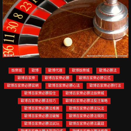
樂
易
上
手
必
勝
攻
略〉
中
娛樂城
歐博
歐博代理
歐博娛樂城
歐博必勝法
歐博百家樂
歐博百家樂必勝
歐博百家樂必勝公式
歐博百家樂必勝官網
歐博百家樂必勝心法
歐博百家樂必勝打法
歐博百家樂必勝投住
歐博百家樂必勝法娛樂城
歐博百家樂必勝法技巧
歐博百家樂必勝法投注策略
歐博百家樂必勝法推薦
歐博百家樂必勝法玩法
歐博百家樂必勝法破解
歐博百家樂必勝法規則
歐博百家樂必勝法試玩
歐博百家樂必勝法贏錢