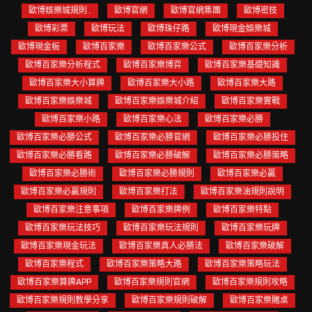
歐博娛樂城規則 .
歐博官網
歐博官網集團
歐博密技
歐博彩票
歐博玩法
歐博珠仔路
歐博現金娛樂城
歐博現金板
歐博百家樂
歐博百家樂公式
歐博百家樂分析
歐博百家樂分析程式
歐博百家樂博弈
歐博百家樂基礎知識
歐博百家樂大小算牌
歐博百家樂大小路
歐博百家樂大路
歐博百家樂娛樂城
歐博百家樂娛樂城介紹
歐博百家樂實戰
歐博百家樂小路
歐博百家樂心法
歐博百家樂必勝
歐博百家樂必勝公式
歐博百家樂必勝官網
歐博百家樂必勝投住
歐博百家樂必勝看路
歐博百家樂必勝破解
歐博百家樂必勝策略
歐博百家樂必勝術
歐博百家樂必勝規則
歐博百家樂必贏
歐博百家樂必贏規則
歐博百家樂打法
歐博百家樂油規則說明
歐博百家樂注意事項
歐博百家樂牌例
歐博百家樂特點
歐博百家樂玩法技巧
歐博百家樂玩法規則
歐博百家樂玩牌
歐博百家樂現金玩法
歐博百家樂真人必勝法
歐博百家樂破解
歐博百家樂程式
歐博百家樂策略大路
歐博百家樂策略玩法
歐博百家樂算牌APP
歐博百家樂規則官網
歐博百家樂規則攻略
歐博百家樂規則教學分享
歐博百家樂規則破解
歐博百家樂賭桌