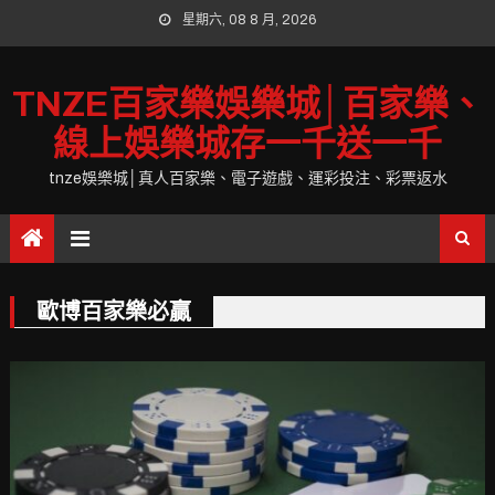
Skip
星期六, 08 8 月, 2026
to
content
TNZE百家樂娛樂城│百家樂、
線上娛樂城存一千送一千
tnze娛樂城│真人百家樂、電子遊戲、運彩投注、彩票返水
歐博百家樂必贏