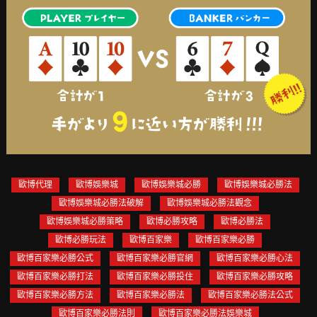
法
破
解〉
中
歐博代理
歐博娛樂城
歐博娛樂城必勝
歐博娛樂城必勝法
歐博娛樂城必勝法破解
歐博娛樂城必勝法觀念
歐博娛樂城必勝策略
歐博必勝攻略
歐博必勝法
歐博必勝玩法
歐博百家樂
歐博百家樂必勝
歐博百家樂必勝公式
歐博百家樂必勝官網
歐博百家樂必勝心法
歐博百家樂必勝打法
歐博百家樂必勝投住
歐博百家樂必勝攻略
歐博百家樂必勝方法
歐博百家樂必勝法
歐博百家樂必勝法公式
歐博百家樂必勝法則
歐博百家樂必勝法娛樂城