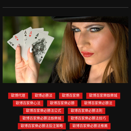
家
樂
必
勝
法
則-
規
則
下
注〉
中
歐博代理
歐博必勝法
歐博百家樂
歐博百家樂娛樂城
歐博百家樂心法
歐博百家樂必勝
歐博百家樂必勝法
歐博百家樂必勝法公式
歐博百家樂必勝法則
歐博百家樂必勝法娛樂城
歐博百家樂必勝法技巧
歐博百家樂必勝法投注策略
歐博百家樂必勝法推薦