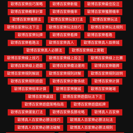
歐博百家樂技巧策略
歐博百家樂斬龍
歐博百家樂最佳投注
歐博百家樂概率計算
歐博百家樂機率
歐博百家樂獲勝機率
歐博百家樂獲勝法
歐博百家樂玩家打法
歐博百家樂玩法
歐博百家樂玩法下注
歐博百家樂玩法技巧
歐博百家樂玩法規則
歐博百家樂玩牌
歐博百家樂看牌
歐博百家樂看路
歐博百家樂看路法
歐博百家樂真人
歐博百家樂真人娛樂城
歐博百家樂真人必勝法
歐博百家樂線上實戰
歐博百家樂線上技巧
歐博百家樂線上投注
歐博百家樂線上比賽
歐博百家樂線上遊戲
歐博百家樂纜法運用
歐博百家樂聽牌
歐博百家樂規則解說
歐博百家樂規則詳解
歐博百家樂規則說明
歐博百家樂規則遊戲
歐博百家樂計數係統
歐博百家樂計算
歐博百家樂賠率計算
歐博百家樂賭城
歐博百家樂賭場
歐博百家樂贏錢
歐博百家樂遊戲玩法下注
歐博百家樂遊戲策略指南
歐博百家樂遊戲紙牌
歐博百家樂運氣打法
歐博百家樂長勝攻略
歐博真人百家樂
歐博真人百家樂必勝法技巧
歐博真人百家樂必勝法玩法
歐博真人百家樂必勝法破解
歐博真人百家樂必勝法規則