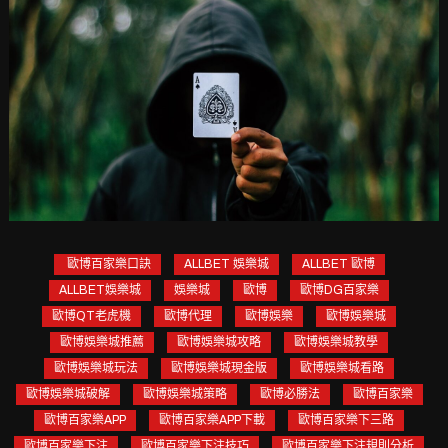
勝
法、
攻
略
教
學〉
中
​ 歐博百家樂口訣
ALLBET 娛樂城
ALLBET 歐博
ALLBET娛樂城
娛樂城
歐博
歐博DG百家樂
歐博QT老虎機
歐博代理
歐博娛樂
歐博娛樂城
歐博娛樂城推薦
歐博娛樂城攻略
歐博娛樂城教學
歐博娛樂城玩法
歐博娛樂城現金版
歐博娛樂城看路
歐博娛樂城破解
歐博娛樂城策略
歐博必勝法
歐博百家樂
歐博百家樂APP
歐博百家樂APP下載
歐博百家樂下三路
歐博百家樂下注
歐博百家樂下注技巧
歐博百家樂下注規則分析