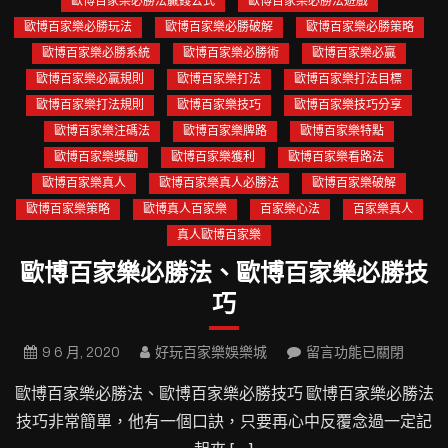
歐博百家樂必勝法贏錢公式
歐博百家樂必勝法遊戲
歐博百家樂必勝玩法
歐博百家樂必勝破解
歐博百家樂必勝策略
歐博百家樂必勝系統
歐博百家樂必勝術
歐博百家樂必贏
歐博百家樂必贏規則
歐博百家樂打法
歐博百家樂打法目標
歐博百家樂打法規則
歐博百家樂技巧
歐博百家樂技巧分享
歐博百家樂注碼法
歐博百家樂牌路
歐博百家樂特點
歐博百家樂獎勵
歐博百家樂獲利
歐博百家樂看路法
歐博百家樂真人
歐博百家樂真人必勝法
歐博百家樂破解
歐博百家樂策略
歐博真人百家樂
百家樂心法
百家樂真人
真人歐博百家樂
歐博百家樂必勝法、歐博百家樂必勝技
巧
在
9 6 月, 2020
好玩百家樂娛樂城
留言功能已關閉
〈歐
歐博百家樂必勝法、歐博百家樂必勝技巧 歐博百家樂必勝法
博
技巧非常簡單，他有一個口訣，只要再心中反覆念過一定記
百