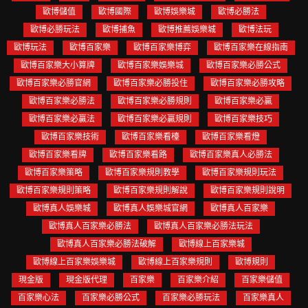
中
歐博儲值
歐博國際
歐博娛樂城
歐博必勝法
歐博必勝玩法
歐博捕魚
歐博推薦娛樂城
歐博法玩
歐博玩法
歐博百家樂
歐博百家樂博弈
歐博百家樂在線指南
歐博百家樂大小算牌
歐博百家樂娛樂城
歐博百家樂必勝公式
歐博百家樂必勝官網
歐博百家樂必勝投住
歐博百家樂必勝攻略
歐博百家樂必勝法
歐博百家樂必勝規則
歐博百家樂必贏
歐博百家樂必贏法
歐博百家樂必贏規則
歐博百家樂技巧
歐博百家樂技術
歐博百家樂看檯
歐博百家樂看燈
歐博百家樂看牌
歐博百家樂看路
歐博百家樂真人必勝法
歐博百家樂策略
歐博百家樂規則教學
歐博百家樂規則玩法
歐博百家樂規則策略
歐博百家樂規則解說
歐博百家樂規則說明
歐博真人娛樂城
歐博真人娛樂城官網
歐博真人百家樂
歐博真人百家樂必勝法
歐博真人百家樂必勝法玩法
歐博真人百家樂必勝法破解
歐博線上百家樂城
歐博線上百家樂娛樂城
歐博線上百家樂規則
歐博規則
現金版
現金版代理
百家樂
百家樂介紹
百家樂儲值
百家樂心法
百家樂必勝公式
百家樂必勝玩法
百家樂真人