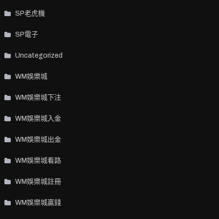
SP老虎機
SP電子
Uncategorized
WM娛樂城
WM娛樂城下注
WM娛樂城入金
WM娛樂城出金
WM娛樂城看路
WM娛樂城註冊
WM娛樂城贏錢