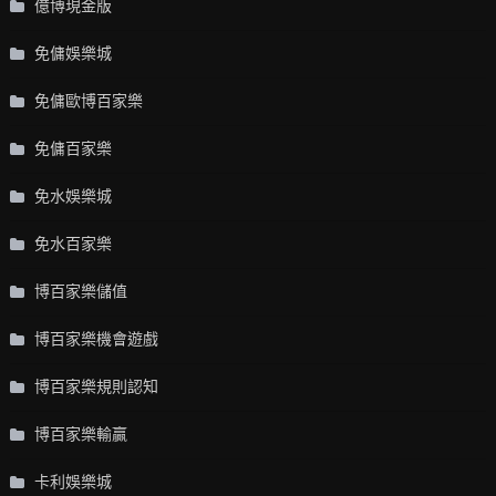
億博現金版
免傭娛樂城
免傭歐博百家樂
免傭百家樂
免水娛樂城
免水百家樂
博百家樂儲值
博百家樂機會遊戲
博百家樂規則認知
博百家樂輸贏
卡利娛樂城