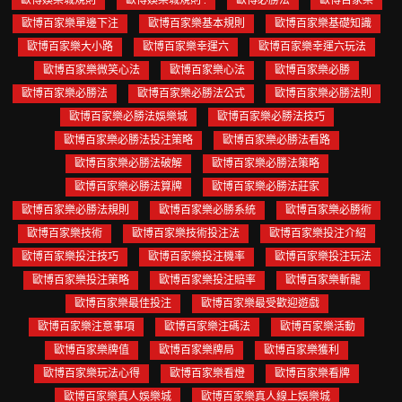
歐博娛樂城規則
歐博娛樂城規則 .
歐博必勝法
歐博百家樂
歐博百家樂單邊下注
歐博百家樂基本規則
歐博百家樂基礎知識
歐博百家樂大小路
歐博百家樂幸運六
歐博百家樂幸運六玩法
歐博百家樂微笑心法
歐博百家樂心法
歐博百家樂必勝
歐博百家樂必勝法
歐博百家樂必勝法公式
歐博百家樂必勝法則
歐博百家樂必勝法娛樂城
歐博百家樂必勝法技巧
歐博百家樂必勝法投注策略
歐博百家樂必勝法看路
歐博百家樂必勝法破解
歐博百家樂必勝法策略
歐博百家樂必勝法算牌
歐博百家樂必勝法莊家
歐博百家樂必勝法規則
歐博百家樂必勝系統
歐博百家樂必勝術
歐博百家樂技術
歐博百家樂技術投注法
歐博百家樂投注介紹
歐博百家樂投注技巧
歐博百家樂投注機率
歐博百家樂投注玩法
歐博百家樂投注策略
歐博百家樂投注賠率
歐博百家樂斬龍
歐博百家樂最佳投注
歐博百家樂最受歡迎遊戲
歐博百家樂注意事項
歐博百家樂注碼法
歐博百家樂活動
歐博百家樂牌值
歐博百家樂牌局
歐博百家樂獲利
歐博百家樂玩法心得
歐博百家樂看燈
歐博百家樂看牌
歐博百家樂真人娛樂城
歐博百家樂真人線上娛樂城