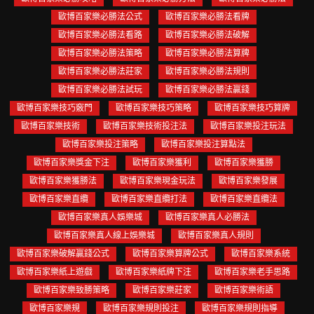
歐博百家樂必勝法公式
歐博百家樂必勝法看牌
歐博百家樂必勝法看路
歐博百家樂必勝法破解
歐博百家樂必勝法策略
歐博百家樂必勝法算牌
歐博百家樂必勝法莊家
歐博百家樂必勝法規則
歐博百家樂必勝法試玩
歐博百家樂必勝法贏錢
歐博百家樂技巧竅門
歐博百家樂技巧策略
歐博百家樂技巧算牌
歐博百家樂技術
歐博百家樂技術投注法
歐博百家樂投注玩法
歐博百家樂投注策略
歐博百家樂投注算點法
歐博百家樂獎金下注
歐博百家樂獲利
歐博百家樂獲勝
歐博百家樂獲勝法
歐博百家樂現金玩法
歐博百家樂發展
歐博百家樂直纜
歐博百家樂直纜打法
歐博百家樂直纜法
歐博百家樂真人娛樂城
歐博百家樂真人必勝法
歐博百家樂真人線上娛樂城
歐博百家樂真人規則
歐博百家樂破解贏錢公式
歐博百家樂算牌公式
歐博百家樂系統
歐博百家樂紙上遊戲
歐博百家樂紙牌下注
歐博百家樂老手思路
歐博百家樂致勝策略
歐博百家樂莊家
歐博百家樂術語
歐博百家樂規
歐博百家樂規則投注
歐博百家樂規則指導