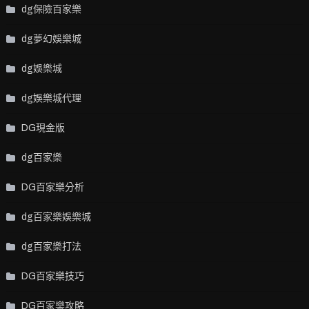
dg保險百家樂
dg夢幻娛樂城
dg娛樂城
dg娛樂城代理
DG現金版
dg百家樂
DG百家樂分析
dg百家樂娛樂城
dg百家樂打法
DG百家樂技巧
DG百家樂攻略