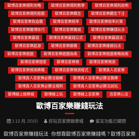
歐博百家樂規則攻略
歐博百家樂規則教學
歐博百家樂規則說明
歐博百家樂規則遊戲
歐博百家樂觀念
歐博百家樂觀念下注
歐博百家樂負追纜
歐博百家樂賠率
歐博百家樂賠率計算
歐博百家樂賭博技巧
歐博百家樂賭城
歐博百家樂賺錢玩法
歐博百家樂贏錢
歐博百家樂贏錢公式
歐博百家樂贏錢法
歐博百家樂起源
歐博百家樂跟路
歐博百家樂連跳玩法
歐博百家樂遊戲
歐博百家樂遊戲指南
歐博百家樂遊戲策略指南
歐博百家樂閒家
歐博百家樂預
歐博百家樂預測
歐博百家樂預測牌路
歐博百家樂預測程式
歐博真人百家樂
歐博真人百家樂必勝法破解
歐博真人百家樂必勝法算牌
歐博真人百家樂必勝法規則
歐博真人百家樂必勝法試玩
歐博線上娛樂城
歐博線上玩
歐博線上百家樂
百家樂心法
歐博百家樂賺錢玩法
在
1 12 月, 2020
好玩百家樂娛樂城
留言功能已關閉
〈歐
歐博百家樂賺錢玩法 你想靠歐博百家樂賺錢嗎？歐博百家樂
博