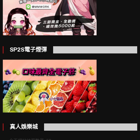
樂
城〉
中
SP2S電子煙彈
真人娛樂城