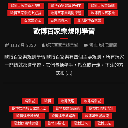
歐博百家樂真人規則
歐博百家樂算牌APP
歐博百家樂系統
歐博百家樂紙上遊戲
歐博百家樂規則學習
歐博真人百家樂
百家樂心法
百家樂真人
真人歐博百家樂
歐博百家樂規則學習
在
11 12 月, 2020
好玩百家樂娛樂城
留言功能已關閉
〈歐
歐博百家樂規則學習 歐博百家樂有四個主要規則，所有玩家
博
一開始就都會學習。它們包括舉手，站立或行走，下注的方
百
式和 […]
家
樂
規
則
娛樂城
歐博
歐博代理
歐博娛樂城
學
歐博娛樂城百家樂玩法
歐博娛樂城系統
歐博娛樂城規則
習〉
歐博娛樂城規則 .
歐博娛樂城賭場
歐博娛樂城贏錢
中
歐博娛樂城遊戲
歐博必勝法
歐博法玩
歐博玩法