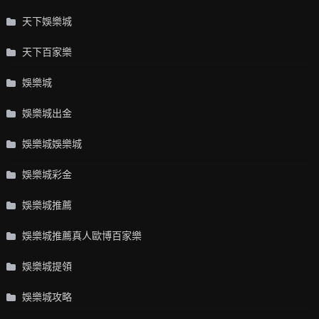
天下娛樂城
天下百家樂
娛樂城
娛樂城出金
娛樂城娛樂城
娛樂城彩金
娛樂城推薦
娛樂城推薦真人歐博百家樂
娛樂城提領
娛樂城攻略