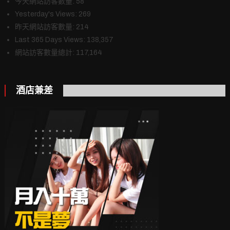
今天網站訪客數量:
58
Yesterday's Views:
269
昨天網站訪客數量:
214
Last 365 Days Views:
138,357
網站訪客數量總計:
117,164
酒店兼差