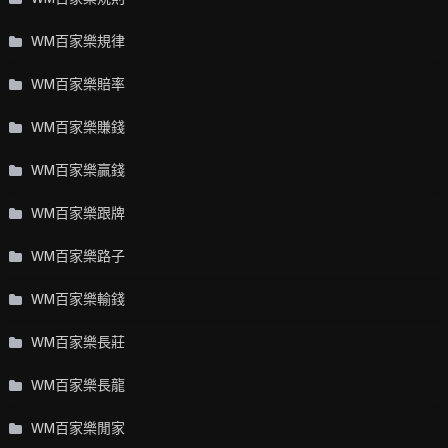
WM百家樂規律
WM百家樂賠率
WM百家樂賺錢
WM百家樂贏錢
WM百家樂跟牌
WM百家樂路子
WM百家樂輸錢
WM百家樂長莊
WM百家樂長龍
WM百家樂閒家