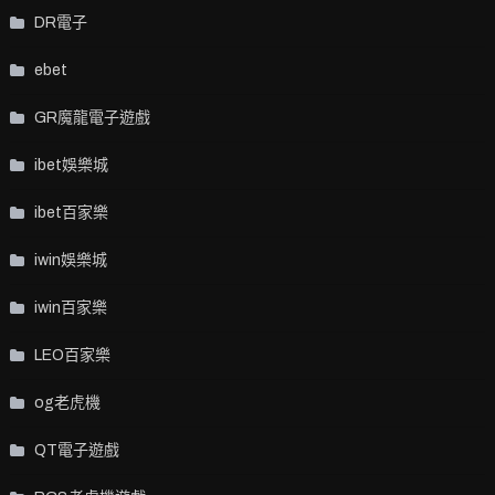
DR電子
ebet
GR魔龍電子遊戲
ibet娛樂城
ibet百家樂
iwin娛樂城
iwin百家樂
LEO百家樂
og老虎機
QT電子遊戲