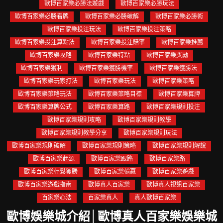
歐博百家樂必勝法遊戲
歐博百家樂必勝玩法
歐博百家樂必勝看牌
歐博百家樂必勝破解
歐博百家樂必勝術
歐博百家樂投注玩法
歐博百家樂投注策略
歐博百家樂投注算點法
歐博百家樂投注賠率
歐博百家樂推薦
歐博百家樂攻略
歐博百家樂特點
歐博百家樂獎勵
歐博百家樂獲利
歐博百家樂獲勝機率
歐博百家樂獲勝法
歐博百家樂玩家打法
歐博百家樂玩法
歐博百家樂策略
歐博百家樂策略玩法
歐博百家樂策略目標
歐博百家樂算牌
歐博百家樂算牌公式
歐博百家樂算路
歐博百家樂規則投注
歐博百家樂規則攻略
歐博百家樂規則教學
歐博百家樂規則教學分享
歐博百家樂規則玩法
歐博百家樂規則破解
歐博百家樂規則策略
歐博百家樂規則解說
歐博百家樂起源
歐博百家樂跟路
歐博百家樂路
歐博百家樂輕鬆獲勝
歐博百家樂輸贏
歐博百家樂遊戲
歐博百家樂遊戲指南
歐博真人百家樂
歐博真人視訊百家樂
百家樂心法
百家樂真人
真人歐博百家樂
歐博娛樂城介紹│歐博真人百家樂娛樂城