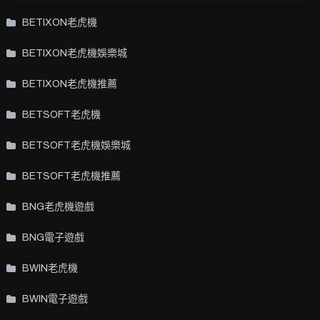
BETIXON老虎機
BETIXON老虎機娛樂城
BETIXON老虎機推薦
BETSOFT老虎機
BETSOFT老虎機娛樂城
BETSOFT老虎機推薦
BNG老虎機遊戲
BNG電子遊戲
BWIN老虎機
BWIN電子遊戲