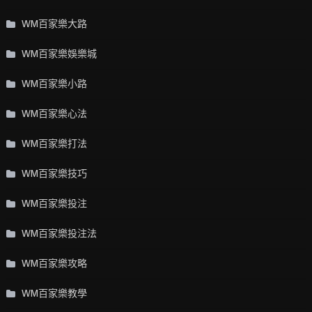
WM百家樂大路
WM百家樂娛樂城
WM百家樂小路
WM百家樂心法
WM百家樂打法
WM百家樂技巧
WM百家樂投注
WM百家樂投注法
WM百家樂攻略
WM百家樂教學