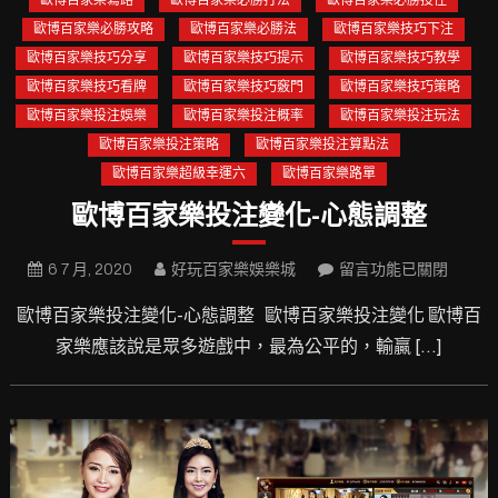
歐博百家樂寫路
歐博百家樂必勝打法
歐博百家樂必勝投住
歐博百家樂必勝攻略
歐博百家樂必勝法
歐博百家樂技巧下注
歐博百家樂技巧分享
歐博百家樂技巧提示
歐博百家樂技巧教學
歐博百家樂技巧看牌
歐博百家樂技巧竅門
歐博百家樂技巧策略
歐博百家樂投注娛樂
歐博百家樂投注概率
歐博百家樂投注玩法
歐博百家樂投注策略
歐博百家樂投注算點法
歐博百家樂超級幸運六
歐博百家樂路單
歐博百家樂投注變化-心態調整
在
6 7 月, 2020
好玩百家樂娛樂城
留言功能已關閉
〈歐
歐博百家樂投注變化-心態調整 歐博百家樂投注變化 歐博百
博
家樂應該說是眾多遊戲中，最為公平的，輸贏 […]
百
家
樂
投
注
變