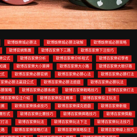
歐博娛樂城必勝法
歐博娛樂城必勝法破解
歐博娛樂城必勝策略
歐博官網集團
歐博百家樂下三路
歐博百家樂下注技巧
樂公式
歐博百家樂分析
歐博百家樂分析程式
歐博百家樂初學者
知識
歐博百家樂大小算牌
歐博百家樂大小路
歐博百家樂大眼仔路
公式
歐博百家樂必勝官網
歐博百家樂必勝心法
歐博百家樂必勝打法
百家樂必勝法贏錢公式
歐博百家樂必勝法遊戲
歐博百家樂必勝玩法
必勝策略
歐博百家樂必勝系統
歐博百家樂戰略技巧
歐博百家樂打法
歐博百家樂投注介紹
歐博百家樂投注概率
歐博百家樂投注玩法
推薦
歐博百家樂換桌技巧
歐博百家樂撲克遊戲
歐博百家樂斬龍
賽形式
歐博百家樂比賽技巧
歐博百家樂牌路技巧
歐博百家樂獎勵
家打法
歐博百家樂玩法
歐博百家樂玩法下注
歐博百家樂玩法技巧
大路
歐博百家樂策略打法
歐博百家樂策略投注
歐博百家樂線上技巧