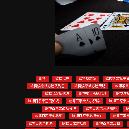
歐博
歐博代理
歐博娛樂城
歐博娛樂城平
歐博娛樂城必勝法觀念
歐博娛樂城必勝策略
歐博娛樂
歐博現金版代理
歐博現金版總代理
歐博球
歐博百家樂基礎知識
歐博百家樂大小算牌
歐博百家樂
歐博百家樂必勝投住
歐博百家樂必勝攻略
歐博百家樂必勝術
歐博百家樂必勝規則
歐博百家
歐博百家樂捉路
歐博百家樂推薦
歐博百家樂活動