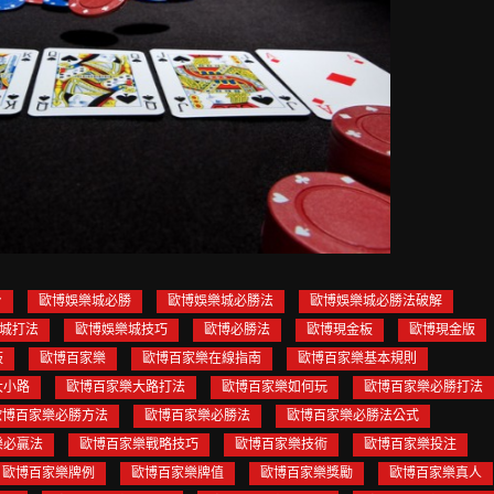
巧〉
中
台
歐博娛樂城必勝
歐博娛樂城必勝法
歐博娛樂城必勝法破解
城打法
歐博娛樂城技巧
歐博必勝法
歐博現金板
歐博現金版
板
歐博百家樂
歐博百家樂在線指南
歐博百家樂基本規則
大小路
歐博百家樂大路打法
歐博百家樂如何玩
歐博百家樂必勝打法
歐博百家樂必勝方法
歐博百家樂必勝法
歐博百家樂必勝法公式
樂必贏法
歐博百家樂戰略技巧
歐博百家樂技術
歐博百家樂投注
歐博百家樂牌例
歐博百家樂牌值
歐博百家樂獎勵
歐博百家樂真人