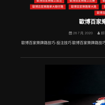
歐博百家樂線上投注
歐博百家樂線上比賽
歐博百家樂路單大眼仔路
歐博百家樂路單大路
歐博百
歐博百家
26 7 月, 2020
好
歐博百家樂牌路技巧-投注技巧 歐博百家樂牌路技