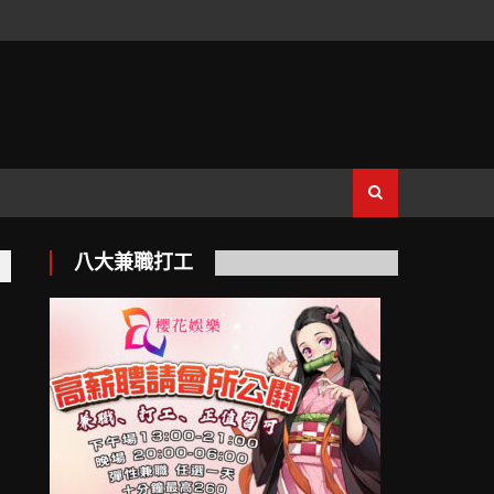
八大兼職打工