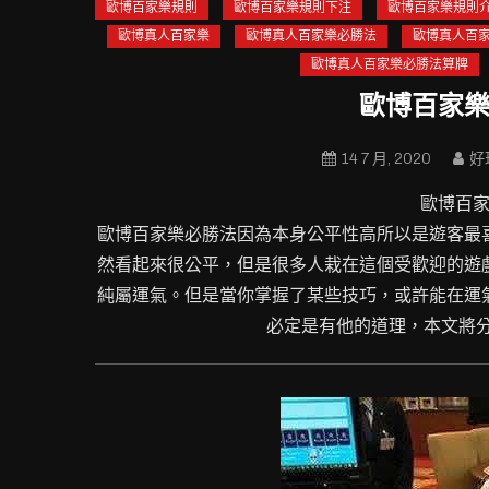
歐博百家樂規則
歐博百家樂規則下注
歐博百家樂規則
歐博真人百家樂
歐博真人百家樂必勝法
歐博真人百
歐博真人百家樂必勝法算牌
歐博百家
14 7 月, 2020
好
歐博百
歐博百家樂必勝法因為本身公平性高所以是遊客最
然看起來很公平，但是很多人栽在這個受歡迎的遊
純屬運氣。但是當你掌握了某些技巧，或許能在運
必定是有他的道理，本文將