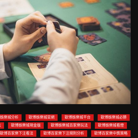
娛樂城分析
歐博娛樂城官網
歐博娛樂城平台
歐博娛樂城必勝
法
歐博娛樂城現金版
歐博娛樂城百家樂玩法
歐博娛樂城看燈
歐博百家樂下注看法
歐博百家樂下注規則分析
歐博百家樂中獎策略