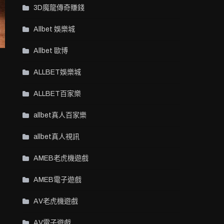
3D魔龍傳奇賺錢
Allbet 娛樂城
Allbet 歐博
ALLBET娛樂城
ALLBET百家樂
allbet真人百家樂
allbet真人視訊
AMEB老虎機遊戲
AMEB電子遊戲
AV老虎機遊戲
AV電子遊戲