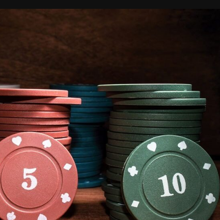
樂
策
略
技
術〉
中