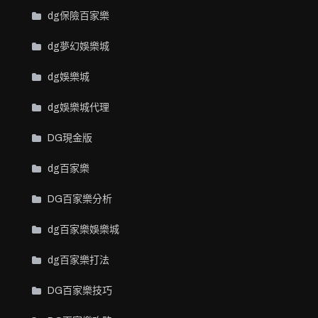
dg保險百家樂
dg夢幻娛樂城
dg娛樂城
dg娛樂城代理
DG現金版
dg百家樂
DG百家樂分析
dg百家樂娛樂城
dg百家樂打法
DG百家樂技巧