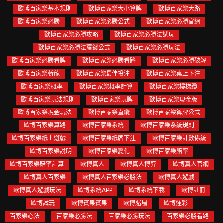
歐博百家樂基本規則
歐博百家樂大小算牌
歐博百家樂大路
歐博百家樂必勝
歐博百家樂必勝公式
歐博百家樂必勝官網
歐博百家樂必勝攻略
歐博百家樂必勝法試玩
歐博百家樂必勝法贏錢公式
歐博百家樂必勝玩法
歐博百家樂必勝看牌
歐博百家樂必勝看路
歐博百家樂必勝破解
歐博百家樂斬龍
歐博百家樂最佳投注
歐博百家樂桌上下注
歐博百家樂概率
歐博百家樂概率計算
歐博百家樂樓梯纜
歐博百家樂玩法規則
歐博百家樂玩牌
歐博百家樂現金版
歐博百家樂現金玩法
歐博百家樂直纜
歐博百家樂算牌公式
歐博百家樂算路
歐博百家樂系統
歐博百家樂系統規則
歐博百家樂紙上遊戲
歐博百家樂紙牌下注
歐博百家樂計數係統
歐博百家樂說明
歐博百家樂變化
歐博百家樂賠率
歐博百家樂賠率計算
歐博真人
歐博真人博弈
歐博真人官網
歐博真人百家樂
歐博真人百家樂必勝法
歐博真人遊戲
歐博真人遊戲玩法
歐博系統APP
歐博系統下載
歐博註冊
歐博試玩
歐博賓果賓果
歐博賭場
歐博運彩
百家樂心法
百家樂必勝法
百家樂必勝玩法
百家樂必勝看路