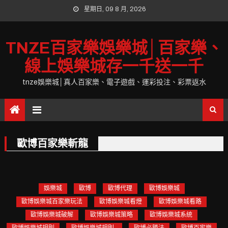
Skip
星期日, 09 8 月, 2026
to
content
TNZE百家樂娛樂城│百家樂、
線上娛樂城存一千送一千
tnze娛樂城│真人百家樂、電子遊戲、運彩投注、彩票返水
歐博百家樂斬龍
娛樂城
歐博
歐博代理
歐博娛樂城
歐博娛樂城百家樂玩法
歐博娛樂城看燈
歐博娛樂城看路
歐博娛樂城破解
歐博娛樂城策略
歐博娛樂城系統