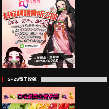
家
樂
規
則
密
技〉
中
SP2S電子煙彈