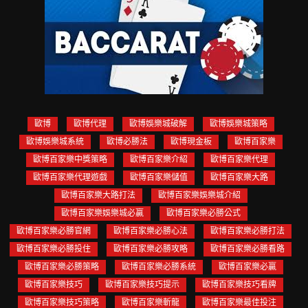
則、
歐
博
百
家
樂
必
歐博
歐博代理
歐博娛樂城破解
歐博娛樂城策略
勝
歐博娛樂城系統
歐博必勝法
歐博現金板
歐博百家樂
法
歐博百家樂中獎策略
歐博百家樂介紹
歐博百家樂代理
介
歐博百家樂代理遊戲
歐博百家樂儲值
歐博百家樂大路
紹〉
歐博百家樂大路打法
歐博百家樂娛樂城介紹
中
歐博百家樂娛樂城必贏
歐博百家樂必勝公式
歐博百家樂必勝官網
歐博百家樂必勝心法
歐博百家樂必勝打法
歐博百家樂必勝投住
歐博百家樂必勝攻略
歐博百家樂必勝看路
歐博百家樂必勝策略
歐博百家樂必勝系統
歐博百家樂必贏
歐博百家樂技巧
歐博百家樂技巧提示
歐博百家樂技巧看牌
歐博百家樂技巧策略
歐博百家樂斬龍
歐博百家樂最佳投注