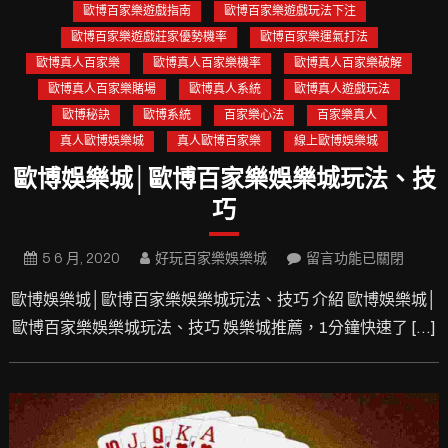
歐博百家樂遊戲指南
歐博百家樂遊戲玩法下注
歐博百家樂遊戲莊家優勢機率
歐博百家樂運氣打法
歐博真人百家樂
歐博真人百家樂機率
歐博真人百家樂破解
歐博真人百家樂賭場
歐博真人系統
歐博真人遊戲玩法
歐博秘訣
歐博系統
百家樂心法
百家樂真人
真人歐博娛樂城
真人歐博百家樂
線上歐博娛樂城
歐博娛樂城│歐博百家樂娛樂城玩法、技
巧
在
5 6 月, 2020
好玩百家樂娛樂城
留言功能已關閉
〈歐
歐博娛樂城│歐博百家樂娛樂城玩法、技巧 介紹 歐博娛樂城│
博
歐博百家樂娛樂城玩法、技巧 娛樂城推薦，1分鐘快速了 […]
娛
樂
城
│
歐