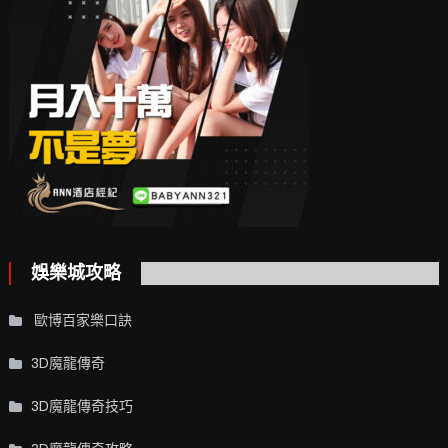
娛樂城攻略
​ 歐博百家樂口訣
3D魔龍傳奇
3D魔龍傳奇技巧