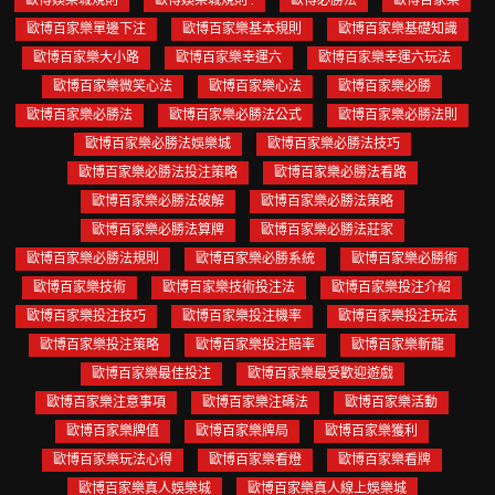
歐博娛樂城規則
歐博娛樂城規則 .
歐博必勝法
歐博百家樂
歐博百家樂單邊下注
歐博百家樂基本規則
歐博百家樂基礎知識
歐博百家樂大小路
歐博百家樂幸運六
歐博百家樂幸運六玩法
歐博百家樂微笑心法
歐博百家樂心法
歐博百家樂必勝
歐博百家樂必勝法
歐博百家樂必勝法公式
歐博百家樂必勝法則
歐博百家樂必勝法娛樂城
歐博百家樂必勝法技巧
歐博百家樂必勝法投注策略
歐博百家樂必勝法看路
歐博百家樂必勝法破解
歐博百家樂必勝法策略
歐博百家樂必勝法算牌
歐博百家樂必勝法莊家
歐博百家樂必勝法規則
歐博百家樂必勝系統
歐博百家樂必勝術
歐博百家樂技術
歐博百家樂技術投注法
歐博百家樂投注介紹
歐博百家樂投注技巧
歐博百家樂投注機率
歐博百家樂投注玩法
歐博百家樂投注策略
歐博百家樂投注賠率
歐博百家樂斬龍
歐博百家樂最佳投注
歐博百家樂最受歡迎遊戲
歐博百家樂注意事項
歐博百家樂注碼法
歐博百家樂活動
歐博百家樂牌值
歐博百家樂牌局
歐博百家樂獲利
歐博百家樂玩法心得
歐博百家樂看燈
歐博百家樂看牌
歐博百家樂真人娛樂城
歐博百家樂真人線上娛樂城