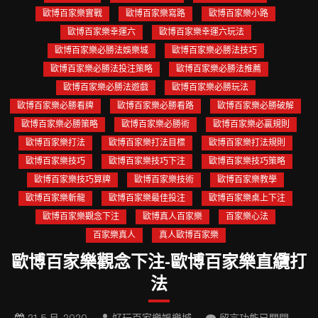
中
歐博百家樂實戰
歐博百家樂寫路
歐博百家樂小路
歐博百家樂幸運六
歐博百家樂幸運六玩法
歐博百家樂必勝法娛樂城
歐博百家樂必勝法技巧
歐博百家樂必勝法投注策略
歐博百家樂必勝法推薦
歐博百家樂必勝法遊戲
歐博百家樂必勝玩法
歐博百家樂必勝看牌
歐博百家樂必勝看路
歐博百家樂必勝破解
歐博百家樂必勝策略
歐博百家樂必勝術
歐博百家樂必贏規則
歐博百家樂打法
歐博百家樂打法目標
歐博百家樂打法規則
歐博百家樂技巧
歐博百家樂技巧下注
歐博百家樂技巧策略
歐博百家樂技巧算牌
歐博百家樂技術
歐博百家樂教學
歐博百家樂斬龍
歐博百家樂最佳投注
歐博百家樂桌上下注
歐博百家樂觀念下注
歐博真人百家樂
百家樂心法
百家樂真人
真人歐博百家樂
歐博百家樂觀念下注-歐博百家樂直纜打
法
在