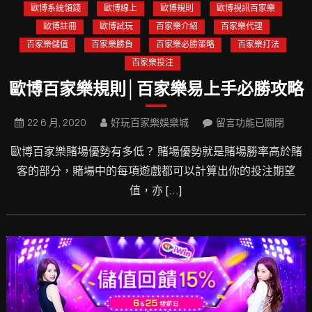
歐博系統領錢
歐博線上
歐博規則
歐博視訊百家樂
歐博註冊
歐博試玩
百家樂介紹
百家樂代理
百家樂儲值
百家樂勝負
百家樂必勝策略
百家樂打法
百家樂投注
歐博百家樂規則│百家樂易上手必勝攻略
在
22 6 月, 2020
好玩百家樂娛樂城
留言功能已關閉
〈歐
歐博百家樂賭場優勢有多低？ 賭場優勢就是賭場勝率高於賭
博
客的部分，賭場中的每項遊戲都可以計算出你的投注期望
百
值，亦 […]
家
樂
規
則
│
百
家