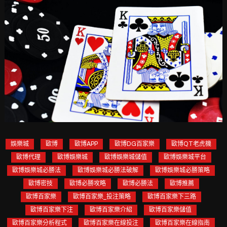
歐
博
百
家
樂
20
種
技
巧
教
學〉
娛樂城
歐博
歐博APP
歐博DG百家樂
歐博QT老虎機
中
歐博代理
歐博娛樂城
歐博娛樂城儲值
歐博娛樂城平台
歐博娛樂城必勝法
歐博娛樂城必勝法破解
歐博娛樂城必勝策略
歐博密技
歐博必勝攻略
歐博必勝法
歐博推薦
歐博百家樂
歐博百家樂_投注策略
歐博百家樂下三路
歐博百家樂下注
歐博百家樂介紹
歐博百家樂儲值
歐博百家樂分析程式
歐博百家樂在線投注
歐博百家樂在線指南