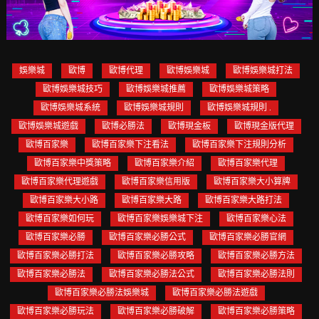
樂
易
上
手
娛樂城
歐博
歐博代理
歐博娛樂城
歐博娛樂城打法
必
歐博娛樂城技巧
歐博娛樂城推薦
歐博娛樂城策略
勝
歐博娛樂城系統
歐博娛樂城規則
歐博娛樂城規則 .
攻
略〉
歐博娛樂城遊戲
歐博必勝法
歐博現金板
歐博現金版代理
中
歐博百家樂
歐博百家樂下注看法
歐博百家樂下注規則分析
歐博百家樂中獎策略
歐博百家樂介紹
歐博百家樂代理
歐博百家樂代理遊戲
歐博百家樂信用版
歐博百家樂大小算牌
歐博百家樂大小路
歐博百家樂大路
歐博百家樂大路打法
歐博百家樂如何玩
歐博百家樂娛樂城下注
歐博百家樂心法
歐博百家樂必勝
歐博百家樂必勝公式
歐博百家樂必勝官網
歐博百家樂必勝打法
歐博百家樂必勝攻略
歐博百家樂必勝方法
歐博百家樂必勝法
歐博百家樂必勝法公式
歐博百家樂必勝法則
歐博百家樂必勝法娛樂城
歐博百家樂必勝法遊戲
歐博百家樂必勝玩法
歐博百家樂必勝破解
歐博百家樂必勝策略