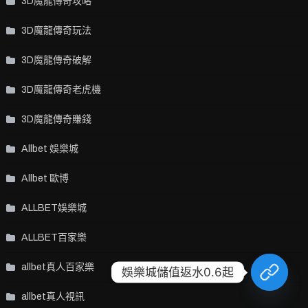
3D魔龍傳奇攻略
3D魔龍傳奇玩法
3D魔龍傳奇破解
3D魔龍傳奇老虎機
3D魔龍傳奇賺錢
Allbet 娛樂城
Allbet 歐博
ALLBET娛樂城
ALLBET百家樂
allbet真人百家樂
娛樂城儲值返水0.6起
allbet真人視訊