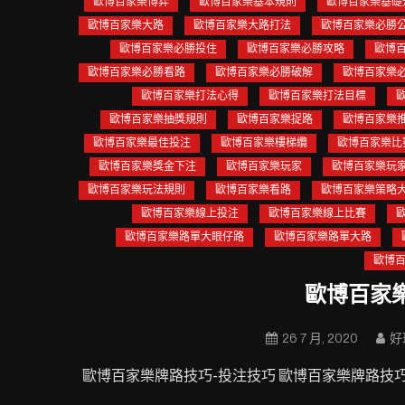
歐博百家樂博弈
歐博百家樂基本規則
歐博百家樂基礎
歐博百家樂大路
歐博百家樂大路打法
歐博百家樂必勝
歐博百家樂必勝投住
歐博百家樂必勝攻略
歐博
歐博百家樂必勝看路
歐博百家樂必勝破解
歐博百家樂
歐博百家樂打法心得
歐博百家樂打法目標
歐博百家樂抽獎規則
歐博百家樂捉路
歐博百家樂
歐博百家樂最佳投注
歐博百家樂樓梯纜
歐博百家樂比
歐博百家樂獎金下注
歐博百家樂玩家
歐博百家樂玩
歐博百家樂玩法規則
歐博百家樂看路
歐博百家樂策略
歐博百家樂線上投注
歐博百家樂線上比賽
歐博百家樂路單大眼仔路
歐博百家樂路單大路
歐博百
歐博百家
26 7 月, 2020
好
歐博百家樂牌路技巧-投注技巧 歐博百家樂牌路技