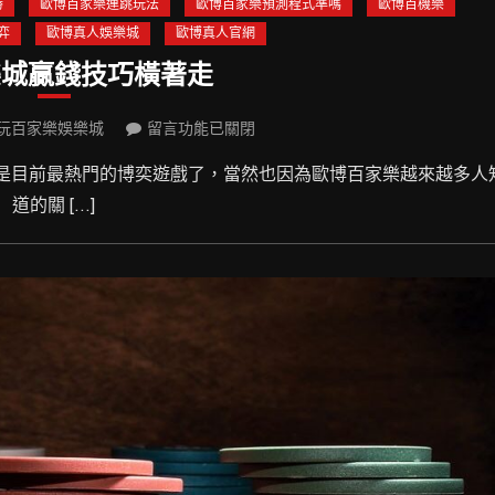
勝
歐博百家樂連跳玩法
歐博百家樂預測程式準嗎
歐博百機樂
弈
歐博真人娛樂城
歐博真人官網
樂城贏錢技巧橫著走
在
玩百家樂娛樂城
留言功能已關閉
〈歐
說是目前最熱門的博奕遊戲了，當然也因為歐博百家樂越來越多人
博
道的關 […]
娛
樂
城
贏
錢
技
巧
橫
著
走〉
中