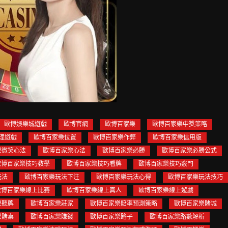
歐博娛樂城遊戲
歐博官網
歐博百家樂
歐博百家樂中獎策略
理遊戲
歐博百家樂位置
歐博百家樂作弊
歐博百家樂信用版
樂微笑心法
歐博百家樂心法
歐博百家樂必勝
歐博百家樂必勝公式
歐博百家樂技巧教學
歐博百家樂技巧看牌
歐博百家樂技巧竅門
玩法
歐博百家樂玩法下注
歐博百家樂玩法心得
歐博百家樂玩法技巧
歐博百家樂線上比賽
歐博百家樂線上真人
歐博百家樂線上遊戲
樂聽牌
歐博百家樂莊家
歐博百家樂賠率預測策略
歐博百家樂賭城
樂賭桌
歐博百家樂賺錢
歐博百家樂路子
歐博百家樂路數解析