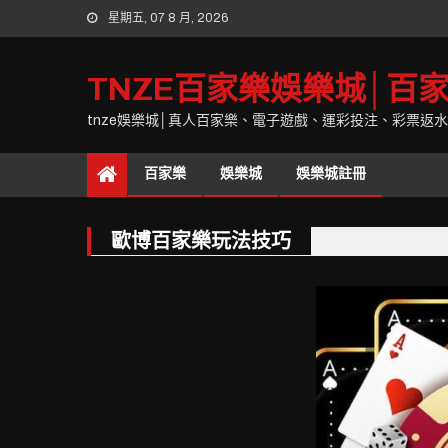
Skip
星期五, 07 8 月, 2026
to
content
TNZE百家樂娛樂城│百
tnze娛樂城│真人百家樂、電子遊戲、運彩投注、彩票返水
百家樂
娛樂城
娛樂城註冊
歐博百家樂玩法技巧