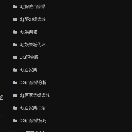
dg保險百家樂
dg夢幻娛樂城
dg娛樂城
dg娛樂城代理
DG現金版
dg百家樂
DG百家樂分析
dg百家樂娛樂城
望
dg百家樂打法
DG百家樂技巧