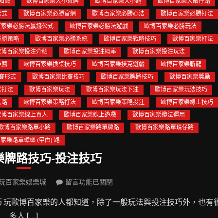
知識
歐博百家樂大小算牌
歐博百家樂大小路
歐博百家樂大眼仔路
公式
歐博百家樂必勝官網
歐博百家樂必勝心法
歐博百家樂必勝打法
百家樂必勝法贏錢公式
歐博百家樂必勝法遊戲
歐博百家樂必勝玩法
必勝策略
歐博百家樂必勝系統
歐博百家樂戰略技巧
歐博百家樂打法
歐博百家樂投注介紹
歐博百家樂投注概率
歐博百家樂投注玩法
推薦
歐博百家樂換桌技巧
歐博百家樂撲克遊戲
歐博百家樂斬龍
賽形式
歐博百家樂比賽技巧
歐博百家樂牌路技巧
歐博百家樂獎勵
家打法
歐博百家樂玩法
歐博百家樂玩法下注
歐博百家樂玩法技巧
大路
歐博百家樂策略打法
歐博百家樂策略投注
歐博百家樂線上技巧
歐博百家樂線上真人
歐博百家樂線上遊戲
歐博百家樂纜法運用
歐博百家樂路單小路
歐博百家樂路單牌路
歐博百家樂路單珠仔路
家樂路單蟑螂 (曱甴) 路
樂牌路技巧-投注技巧
在
玩百家樂娛樂城
留言功能已關閉
〈歐
巧 玩歐博百家樂的人都知道，除了一般玩法與投注技巧外，也有
博
多人 […]