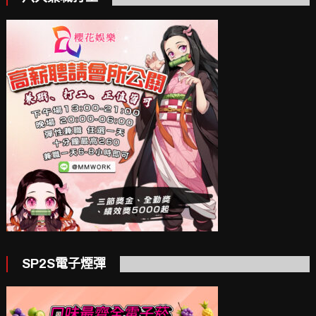
率
遊
戲-
歐
博
百
家
樂
撲
克
遊
戲〉
中
SP2S電子煙彈