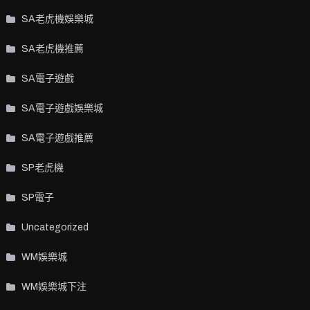
SA老虎機娛樂城
SA老虎機推薦
SA電子遊戲
SA電子遊戲娛樂城
SA電子遊戲推薦
SP老虎機
SP電子
Uncategorized
WM娛樂城
WM娛樂城下注