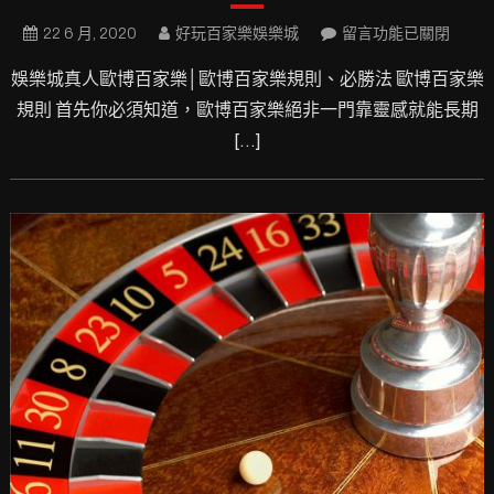
在
22 6 月, 2020
好玩百家樂娛樂城
留言功能已關閉
〈娛
娛樂城真人歐博百家樂│歐博百家樂規則、必勝法 歐博百家樂
樂
規則 首先你必須知道，歐博百家樂絕非一門靠靈感就能長期
城
[…]
真
人
歐
博
百
家
樂
│
歐
博
百
家
樂