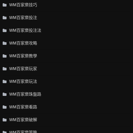
WM百家樂技巧
WM百家樂投注
WM百家樂投注法
WM百家樂攻略
WM百家樂教學
WM百家樂玩家
WM百家樂玩法
WM百家樂珠盤路
WM百家樂看路
WM百家樂破解
WM百家樂策略