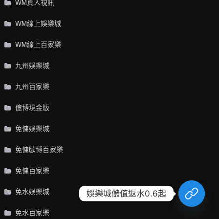
WM真人視訊
WM線上娛樂城
WM線上百家樂
九州娛樂城
九州百家樂
億博現金版
免傭娛樂城
免傭歐博百家樂
免傭百家樂
免水娛樂城
娛樂城儲值返水0.6起
免水百家樂