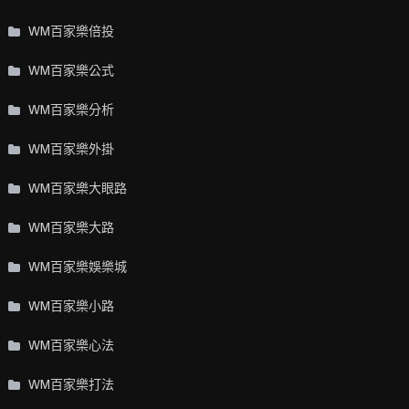
WM百家樂倍投
WM百家樂公式
WM百家樂分析
WM百家樂外掛
WM百家樂大眼路
WM百家樂大路
WM百家樂娛樂城
WM百家樂小路
WM百家樂心法
WM百家樂打法