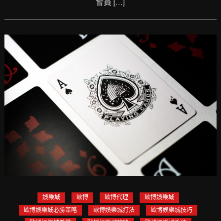
會員 […]
家
樂
贏
錢
公
式、
破
解
技
巧
贏
錢〉
中
娛樂城
歐博
歐博代理
歐博娛樂城
歐博娛樂城必勝策略
歐博娛樂城打法
歐博娛樂城技巧