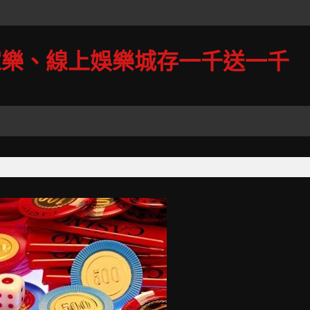
家樂、線上娛樂城存一千送一千