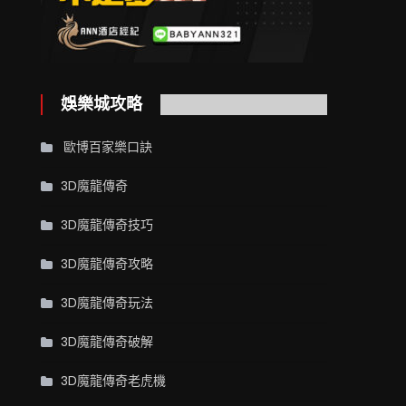
娛樂城攻略
​ 歐博百家樂口訣
3D魔龍傳奇
3D魔龍傳奇技巧
3D魔龍傳奇攻略
3D魔龍傳奇玩法
3D魔龍傳奇破解
3D魔龍傳奇老虎機