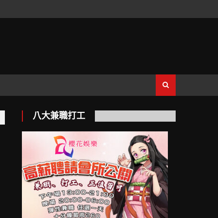
八大兼職打工