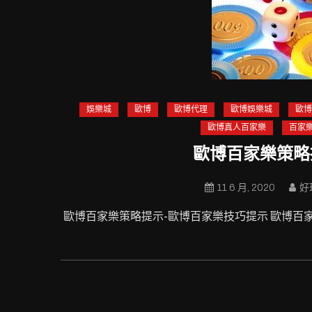
娛樂城
歐博
歐博代理
歐博娛樂城
歐博
歐博真人百家樂
百家
歐博百家樂策略
11 6 月, 2020
好
歐博百家樂策略提示-歐博百家樂技巧提示 歐博百