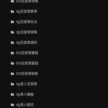
DG百家樂攻略
dg百家樂教學
dg百家樂玩法
dg百家樂策略
dg百家樂規則
DG百家樂賺錢
DG百家樂贏錢
DG百家樂錄製
dg真人百家樂
dg真人輪盤
dg真人龍虎