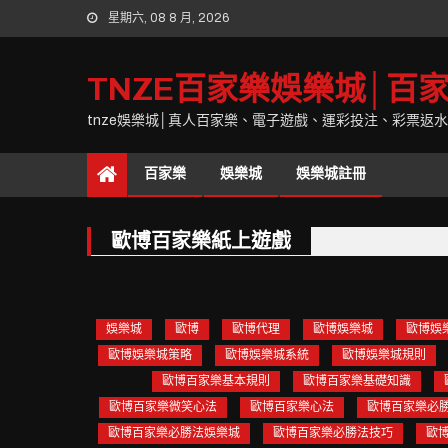
Skip
星期六, 08 8 月, 2026
to
content
TNZE百家樂娛樂城│百
tnze娛樂城│真人百家樂、電子遊戲、運彩投注、彩票返水
百家樂
娛樂城
娛樂城註冊
歐博百家樂紙上遊戲
娛樂城
歐博
歐博代理
歐博娛樂城
歐博娛
歐博娛樂城策略
歐博娛樂城系統
歐博娛樂城規則
歐博百家樂基本規則
歐博百家樂基礎知識
歐博百家樂微笑心法
歐博百家樂心法
歐博百家樂必
歐博百家樂必勝法娛樂城
歐博百家樂必勝法技巧
歐