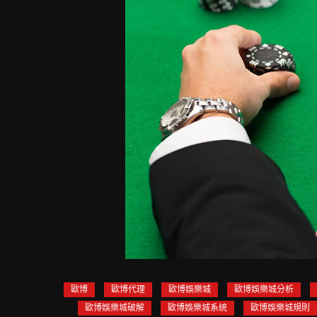
歐博
歐博代理
歐博娛樂城
歐博娛樂城分析
歐博娛樂城破解
歐博娛樂城系統
歐博娛樂城規則