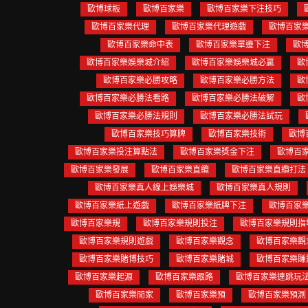
歐博球板
歐博百家樂
歐博百家樂下注技巧
歐博百家樂代理
歐博百家樂代理遊戲
歐博百家
歐博百家樂命中表
歐博百家樂單邊下注
歐
歐博百家樂娛樂城介紹
歐博百家樂娛樂城必贏
歐
歐博百家樂必勝攻略
歐博百家樂必勝方法
歐
歐博百家樂必勝法看路
歐博百家樂必勝法破解
歐
歐博百家樂必勝法規則
歐博百家樂必勝法試玩
歐博百家樂技巧算牌
歐博百家樂技術
歐博
歐博百家樂投注算點法
歐博百家樂獎金下注
歐博百
歐博百家樂發展
歐博百家樂直纜
歐博百家樂直纜打法
歐博百家樂真人線上娛樂城
歐博百家樂真人規則
歐博百家樂紙上遊戲
歐博百家樂紙牌下注
歐博百家
歐博百家樂規
歐博百家樂規則投注
歐博百家樂規則指
歐博百家樂規則遊戲
歐博百家樂觀念
歐博百家樂觀
歐博百家樂賭博技巧
歐博百家樂賭城
歐博百家樂賺
歐博百家樂起源
歐博百家樂跟路
歐博百家樂連跳玩
歐博百家樂閒家
歐博百家樂預
歐博百家樂預測