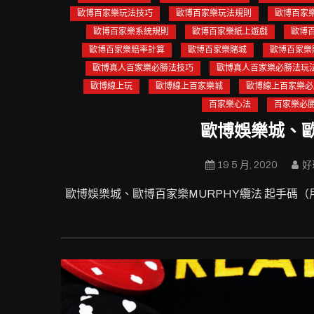
歐博百家樂玩法技巧
歐博百家樂玩法規則
歐博百家
歐博百家樂系統規則
歐博百家樂紙上遊戲
歐博
歐博百家樂賠率計算
歐博百家樂賭城
歐博百家樂
歐博真人百家樂必勝法技巧
歐博真人百家樂必勝法玩
歐博線上玩
歐博線上百家樂城
歐博線上百家樂必
百家樂心法
百家樂必
歐博娛樂城、歐
19 5 月, 2020
好
歐博娛樂城、歐博百家樂MURPHY纜法 起手碼