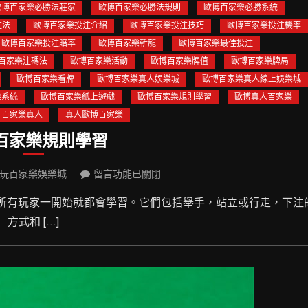
歐博百家樂必勝法莊家
歐博百家樂必勝法規則
歐博百家樂必勝系統
注法
歐博百家樂投注介紹
歐博百家樂投注技巧
歐博百家樂投注機率
歐博百家樂投注賠率
歐博百家樂斬龍
歐博百家樂最佳投注
百家樂注碼法
歐博百家樂活動
歐博百家樂牌值
歐博百家樂牌局
歐博百家樂看牌
歐博百家樂真人娛樂城
歐博百家樂真人線上娛樂城
樂系統
歐博百家樂紙上遊戲
歐博百家樂規則學習
歐博真人百家樂
百家樂真人
真人歐博百家樂
百家樂規則學習
在
玩百家樂娛樂城
留言功能已關閉
〈歐
，所有玩家一開始就都會學習。它們包括舉手，站立或行走，下注
博
方式和 […]
百
家
樂
規
則