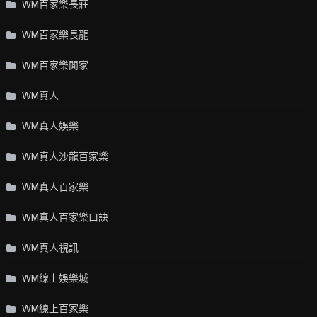
WM百家樂長莊
WM百家樂長龍
WM百家樂閒家
WM真人
WM真人娛樂
WM真人沙龍百家樂
WM真人百家樂
WM真人百家樂口訣
WM真人視訊
WM線上娛樂城
WM線上百家樂