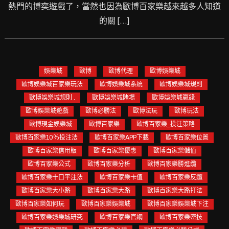
熱門的博奕遊戲了，當然也因為歐博百家樂越來越多人知道
娛
的關 […]
樂
城
贏
錢
娛樂城
歐博
歐博代理
歐博娛樂城
技
歐博娛樂城百家樂玩法
歐博娛樂城系統
歐博娛樂城規則
巧
歐博娛樂城規則 .
歐博娛樂城賭場
歐博娛樂城贏錢
橫
歐博娛樂城遊戲
歐博必勝法
歐博法玩
著
歐博玩法
走〉
歐博現金娛樂城
歐博百家樂
歐博百家樂_投注策略
中
歐博百家樂10％投注法
歐博百家樂APP下載
歐博百家樂位置
歐博百家樂信用版
歐博百家樂優惠
歐博百家樂儲值
歐博百家樂公式
歐博百家樂分析
歐博百家樂勝進纜
歐博百家樂十口平注法
歐博百家樂卡值
歐博百家樂反纜
歐博百家樂大小路
歐博百家樂大路
歐博百家樂大路打法
歐博百家樂如何玩
歐博百家樂娛樂城
歐博百家樂娛樂城下注
歐博百家樂娛樂城研究
歐博百家樂官網
歐博百家樂密技