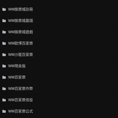
WM娛樂城註冊
WM娛樂城贏錢
WM娛樂城遊戲
WM歐博百家樂
WM沙龍百家樂
WM現金版
WM百家樂
WM百家樂作弊
WM百家樂倍投
WM百家樂公式