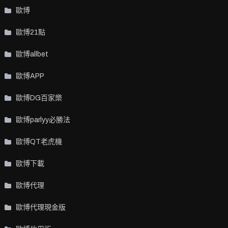
歐博
歐博21點
歐博allbet
歐博APP
歐博DG百家樂
歐博parlyy必勝法
歐博QT老虎機
歐博下載
歐博代理
歐博代理現金版