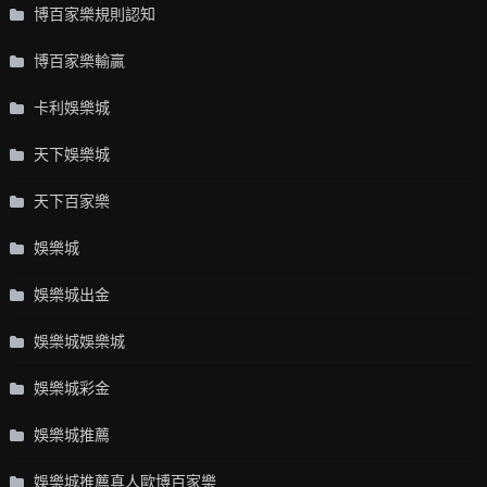
博百家樂規則認知
博百家樂輸贏
卡利娛樂城
天下娛樂城
天下百家樂
娛樂城
娛樂城出金
娛樂城娛樂城
娛樂城彩金
娛樂城推薦
娛樂城推薦真人歐博百家樂