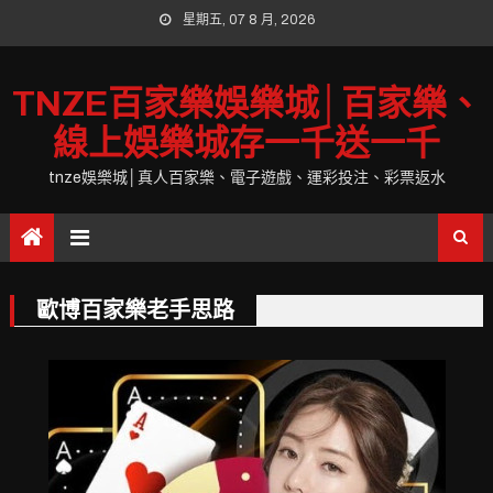
Skip
星期五, 07 8 月, 2026
to
content
TNZE百家樂娛樂城│百家樂、
線上娛樂城存一千送一千
tnze娛樂城│真人百家樂、電子遊戲、運彩投注、彩票返水
歐博百家樂老手思路