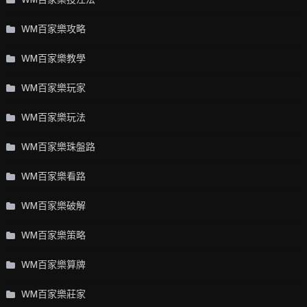
WM百家樂攻略
WM百家樂教學
WM百家樂玩家
WM百家樂玩法
WM百家樂珠盤路
WM百家樂看路
WM百家樂破解
WM百家樂策略
WM百家樂算牌
WM百家樂莊家