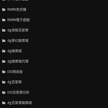
BWIN老虎機
BWIN電子遊戲
dg保險百家樂
dg夢幻娛樂城
dg娛樂城
dg娛樂城代理
DG現金版
dg百家樂
DG百家樂分析
dg百家樂娛樂城