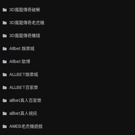
3D魔龍傳奇破解
3D魔龍傳奇老虎機
3D魔龍傳奇賺錢
Allbet 娛樂城
Allbet 歐博
ALLBET娛樂城
ALLBET百家樂
allbet真人百家樂
allbet真人視訊
AMEB老虎機遊戲