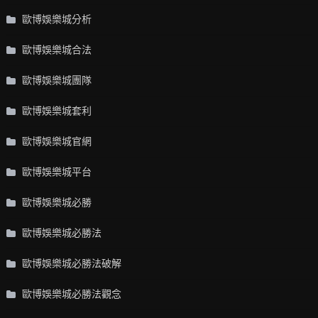
歐博娛樂城分析
歐博娛樂城合法
歐博娛樂城團隊
歐博娛樂城套利
歐博娛樂城官網
歐博娛樂城平台
歐博娛樂城必勝
歐博娛樂城必勝法
歐博娛樂城必勝法破解
歐博娛樂城必勝法觀念