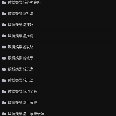
歐博娛樂城必勝策略
歐博娛樂城打法
歐博娛樂城技巧
歐博娛樂城推薦
歐博娛樂城攻略
歐博娛樂城教學
歐博娛樂城玩家
歐博娛樂城玩法
歐博娛樂城現金版
歐博娛樂城百家樂
歐博娛樂城百家樂玩法