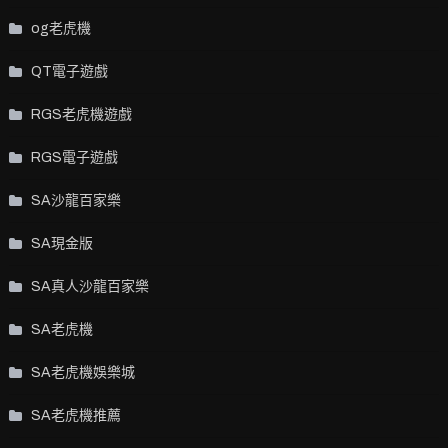
og老虎機
QT電子遊戲
RGS老虎機遊戲
RGS電子遊戲
SA沙龍百家樂
SA現金版
SA真人沙龍百家樂
SA老虎機
SA老虎機娛樂城
SA老虎機推薦