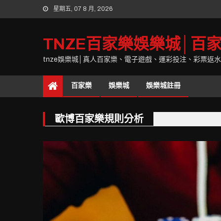
Skip
星期五, 07 8 月, 2026
to
content
TNZE百家樂娛樂城│百
tnze娛樂城│真人百家樂、電子遊戲、運彩投注、彩票返水
百家樂
娛樂城
娛樂城註冊
歐博百家樂規則分析