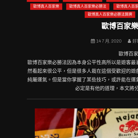
歐博真人百家樂
歐博真人百家樂必勝法
歐博真人百
歐博真人百家樂必勝法算牌
歐博百家
14 7 月, 2020
好
歐博百
歐博百家樂必勝法因為本身公平性高所以是遊客最
然看起來很公平，但是很多人栽在這個受歡迎的遊
純屬運氣。但是當你掌握了某些技巧，或許能在運
必定是有他的道理，本文將