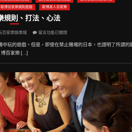
歐博百家樂規則遊戲
歐博真人百家樂
樂規則、打法、心法
在
玩百家樂娛樂城
留言功能已關閉
〈歐
場中玩的遊戲。但是，即使在禁止賭場的日本，也證明了所謂的
博
博百家樂 […]
百
家
樂
規
則、
打
法、
心
法〉
中