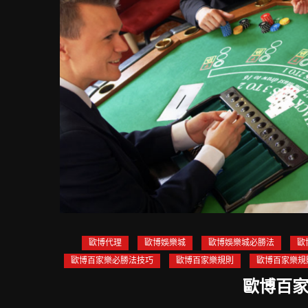
歐博代理
歐博娛樂城
歐博娛樂城必勝法
歐
歐博百家樂必勝法技巧
歐博百家樂規則
歐博百家樂規
歐博百