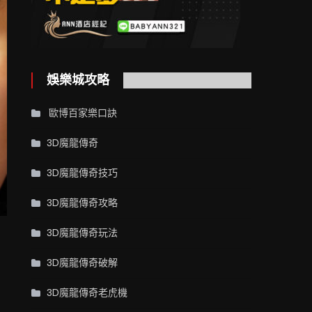
娛樂城攻略
​ 歐博百家樂口訣
3D魔龍傳奇
3D魔龍傳奇技巧
3D魔龍傳奇攻略
3D魔龍傳奇玩法
3D魔龍傳奇破解
3D魔龍傳奇老虎機