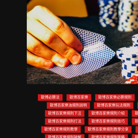
歐博必勝法
歐博百家樂
歐博百家樂必勝規則
歐博百家樂油規則說明
歐博百家樂玩法規則
歐博百家樂規則下注
歐博百家樂規則介紹
歐博百家樂規則打法
歐博百家樂規則技巧
歐博百家樂規則教學
歐博百家樂規則教學分享
歐博百家樂規則破解
歐博百家樂規則策略