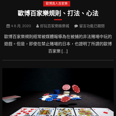
歐博真人百家樂
歐博百家樂規則、打法、心法
在
4 8 月, 2020
好玩百家樂娛樂城
留言功能已關閉
〈歐
歐博百家樂規則經常被媒體報導為在被捕的非法賭場中玩的
博
遊戲。但是，即使在禁止賭場的日本，也證明了所謂的歐博
百
百家樂 […]
家
樂
規
則、
打
法、
心
法〉
中