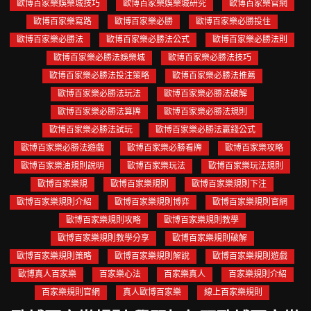
歐博百家樂娛樂城技巧
歐博百家樂娛樂城研究
歐博百家樂官網
歐博百家樂寫路
歐博百家樂必勝
歐博百家樂必勝投住
歐博百家樂必勝法
歐博百家樂必勝法公式
歐博百家樂必勝法則
歐博百家樂必勝法娛樂城
歐博百家樂必勝法技巧
歐博百家樂必勝法投注策略
歐博百家樂必勝法推薦
歐博百家樂必勝法玩法
歐博百家樂必勝法破解
歐博百家樂必勝法算牌
歐博百家樂必勝法規則
歐博百家樂必勝法試玩
歐博百家樂必勝法贏錢公式
歐博百家樂必勝法遊戲
歐博百家樂必勝看牌
歐博百家樂攻略
歐博百家樂油規則說明
歐博百家樂玩法
歐博百家樂玩法規則
歐博百家樂規
歐博百家樂規則
歐博百家樂規則下注
歐博百家樂規則介紹
歐博百家樂規則博弈
歐博百家樂規則官網
歐博百家樂規則攻略
歐博百家樂規則教學
歐博百家樂規則教學分享
歐博百家樂規則破解
歐博百家樂規則策略
歐博百家樂規則解說
歐博百家樂規則遊戲
歐博真人百家樂
百家樂心法
百家樂真人
百家樂規則介紹
百家樂規則官網
真人歐博百家樂
線上百家樂規則