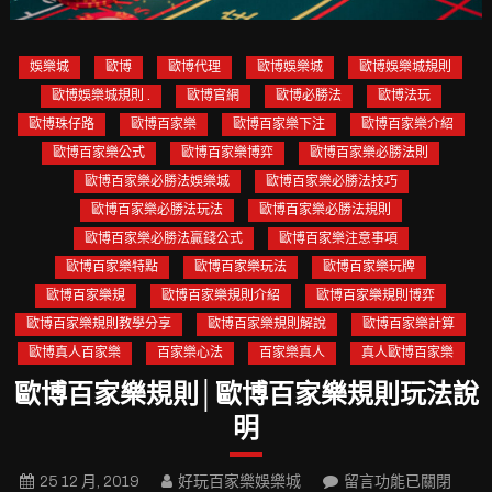
家
樂〉
中
娛樂城
歐博
歐博代理
歐博娛樂城
歐博娛樂城規則
歐博娛樂城規則 .
歐博官網
歐博必勝法
歐博法玩
歐博珠仔路
歐博百家樂
歐博百家樂下注
歐博百家樂介紹
歐博百家樂公式
歐博百家樂博弈
歐博百家樂必勝法則
歐博百家樂必勝法娛樂城
歐博百家樂必勝法技巧
歐博百家樂必勝法玩法
歐博百家樂必勝法規則
歐博百家樂必勝法贏錢公式
歐博百家樂注意事項
歐博百家樂特點
歐博百家樂玩法
歐博百家樂玩牌
歐博百家樂規
歐博百家樂規則介紹
歐博百家樂規則博弈
歐博百家樂規則教學分享
歐博百家樂規則解說
歐博百家樂計算
歐博真人百家樂
百家樂心法
百家樂真人
真人歐博百家樂
歐博百家樂規則│歐博百家樂規則玩法說
明
在
25 12 月, 2019
好玩百家樂娛樂城
留言功能已關閉