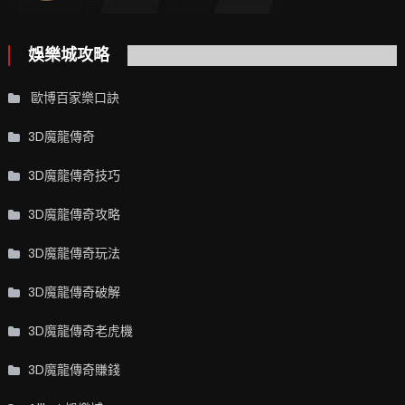
娛樂城攻略
​ 歐博百家樂口訣
3D魔龍傳奇
3D魔龍傳奇技巧
3D魔龍傳奇攻略
3D魔龍傳奇玩法
3D魔龍傳奇破解
3D魔龍傳奇老虎機
3D魔龍傳奇賺錢