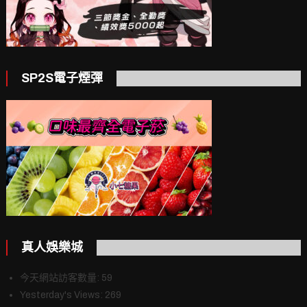
明〉
中
SP2S電子煙彈
真人娛樂城
今天網站訪客數量:
59
Yesterday's Views:
269