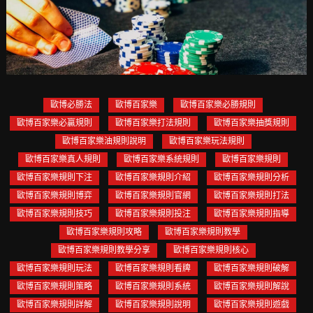
歐博必勝法
歐博百家樂
歐博百家樂必勝規則
歐博百家樂必贏規則
歐博百家樂打法規則
歐博百家樂抽獎規則
歐博百家樂油規則說明
歐博百家樂玩法規則
歐博百家樂真人規則
歐博百家樂系統規則
歐博百家樂規則
歐博百家樂規則下注
歐博百家樂規則介紹
歐博百家樂規則分析
歐博百家樂規則博弈
歐博百家樂規則官網
歐博百家樂規則打法
歐博百家樂規則技巧
歐博百家樂規則投注
歐博百家樂規則指導
歐博百家樂規則攻略
歐博百家樂規則教學
歐博百家樂規則教學分享
歐博百家樂規則核心
歐博百家樂規則玩法
歐博百家樂規則看牌
歐博百家樂規則破解
歐博百家樂規則策略
歐博百家樂規則系統
歐博百家樂規則解說
歐博百家樂規則詳解
歐博百家樂規則說明
歐博百家樂規則遊戲