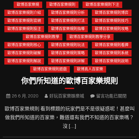
歐博百家樂規
歐博百家樂規則
歐博百家樂規則下注
歐博百家樂規則介紹
歐博百家樂規則分析
歐博百家樂規則博弈
歐博百家樂規則官網
歐博百家樂規則打法
歐博百家樂規則技巧
歐博百家樂規則投注
歐博百家樂規則指導
歐博百家樂規則攻略
歐博百家樂規則教學
歐博百家樂規則教學分享
歐博百家樂規則核心
歐博百家樂規則玩法
歐博百家樂規則看牌
歐博百家樂規則破解
歐博百家樂規則策略
歐博百家樂規則系統
歐博百家樂規則解說
歐博百家樂規則詳解
歐博百家樂規則說明
歐博百家樂規則遊戲
歐博真人百家樂
你們所知道的歐博百家樂規則
在
26 6 月, 2020
好玩百家樂娛樂城
留言功能已關閉
〈你
歐博百家樂規則 看到標題的玩家們是不是很疑惑呢！甚麼叫
們
做我們所知道的百家樂，難道還有我們不知道的百家樂嗎？
所
沒 […]
知
道