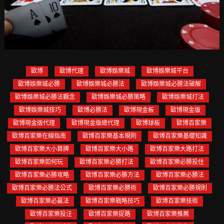
歐博
歐博代理
歐博娛樂城
歐博娛樂城平台
歐博娛樂城必勝
歐博娛樂城必勝法
歐博娛樂城必勝法破解
歐博娛樂城必勝法觀念
歐博娛樂城必勝策略
歐博娛樂城打法
歐博娛樂城技巧
歐博必勝法
歐博現金板
歐博現金版
歐博現金版代理
歐博現金版總代理
歐博球板
歐博百家樂
歐博百家樂在線指南
歐博百家樂基本規則
歐博百家樂基礎知識
歐博百家樂大小算牌
歐博百家樂大小路
歐博百家樂大路打法
歐博百家樂如何玩
歐博百家樂必勝打法
歐博百家樂必勝投住
歐博百家樂必勝攻略
歐博百家樂必勝方法
歐博百家樂必勝法
歐博百家樂必勝法公式
歐博百家樂必勝術
歐博百家樂必勝規則
歐博百家樂必贏法
歐博百家樂戰略技巧
歐博百家樂技術
歐博百家樂投注
歐博百家樂捉路
歐博百家樂推薦