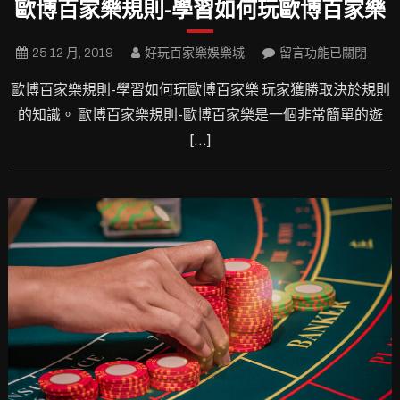
歐博百家樂規則-學習如何玩歐博百家樂
在
25 12 月, 2019
好玩百家樂娛樂城
留言功能已關閉
〈歐
歐博百家樂規則-學習如何玩歐博百家樂 玩家獲勝取決於規則
博
的知識。 歐博百家樂規則-歐博百家樂是一個非常簡單的遊
百
[…]
家
樂
規
則-
學
習
如
何
玩
歐
博
百