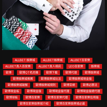
樂
規
則
玩
法
介
紹〉
中
ALLBET 娛樂城
ALLBET娛樂城
ALLBET百家樂
ALLBET真人百家樂
ALLBET真人視訊
LEO百家樂
娛樂城
歐博
歐博QT老虎機
歐博下載
歐博代理
歐博娛樂城
歐博娛樂城推薦
歐博娛樂城玩法
歐博娛樂城現金版
歐博娛樂城破解
歐博娛樂城規則
歐博官網
歐博必勝法
歐博現金板
歐博現金版
歐博現金版代理
歐博現金版總代理
歐博球板
歐博百家樂
歐博百家樂代理
歐博百家樂信用版
歐博百家樂娛樂城介紹
歐博百家樂娛樂城必贏