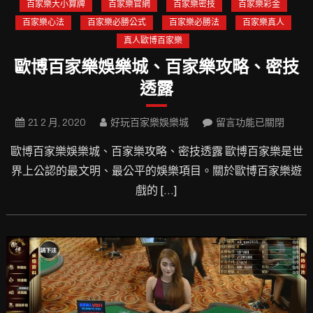
百家樂大小算牌
百家樂官網
百家樂密技
百家樂彩金
百家樂心法
百家樂必勝公式
百家樂必勝法
百家樂真人
真人歐博百家樂
歐博百家樂娛樂城、百家樂攻略、密技
透露
在
21 2 月, 2020
好玩百家樂娛樂城
留言功能已關閉
〈歐
歐博百家樂娛樂城、百家樂攻略、密技透露 歐博百家樂是世
博
界上公認的最文明、最公平的娛樂項目。關於歐博百家樂遊
百
戲的 […]
家
樂
娛
樂
城、
百
家