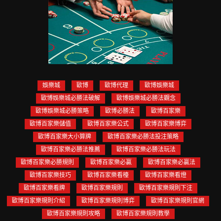
家
樂
技
巧〉
中
娛樂城
歐博
歐博代理
歐博娛樂城
歐博娛樂城必勝法破解
歐博娛樂城必勝法觀念
歐博娛樂城必勝策略
歐博必勝法
歐博百家樂
歐博百家樂儲值
歐博百家樂公式
歐博百家樂博弈
歐博百家樂大小算牌
歐博百家樂必勝法投注策略
歐博百家樂必勝法推薦
歐博百家樂必勝法玩法
歐博百家樂必勝規則
歐博百家樂必贏
歐博百家樂必贏法
歐博百家樂技巧
歐博百家樂看檯
歐博百家樂看燈
歐博百家樂看牌
歐博百家樂規則
歐博百家樂規則下注
歐博百家樂規則介紹
歐博百家樂規則博弈
歐博百家樂規則官網
歐博百家樂規則攻略
歐博百家樂規則教學