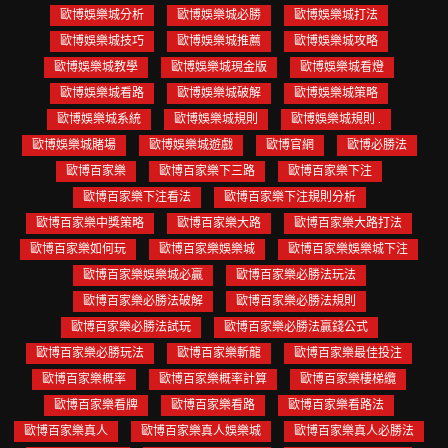
歐博娛樂城分析
歐博娛樂城必勝
歐博娛樂城打法
歐博娛樂城技巧
歐博娛樂城推薦
歐博娛樂城攻略
歐博娛樂城教學
歐博娛樂城現金版
歐博娛樂城看燈
歐博娛樂城看路
歐博娛樂城破解
歐博娛樂城策略
歐博娛樂城系統
歐博娛樂城規則
歐博娛樂城規則 .
歐博娛樂城賭場
歐博娛樂城遊戲
歐博官網
歐博必勝法
歐博百家樂
歐博百家樂下三路
歐博百家樂下注
歐博百家樂下注看法
歐博百家樂下注規則分析
歐博百家樂中獎策略
歐博百家樂大路
歐博百家樂大路打法
歐博百家樂如何玩
歐博百家樂娛樂城
歐博百家樂娛樂城下注
歐博百家樂娛樂城必贏
歐博百家樂必勝法玩法
歐博百家樂必勝法破解
歐博百家樂必勝法規則
歐博百家樂必勝法試玩
歐博百家樂必勝法贏錢公式
歐博百家樂必勝玩法
歐博百家樂斬龍
歐博百家樂最佳投注
歐博百家樂概率
歐博百家樂概率計算
歐博百家樂樓梯纜
歐博百家樂看牌
歐博百家樂看路
歐博百家樂看路法
歐博百家樂真人
歐博百家樂真人娛樂城
歐博百家樂真人必勝法