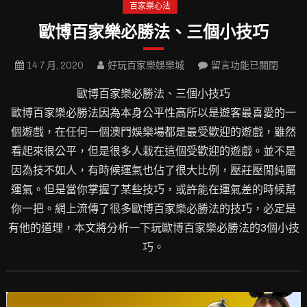
百家樂心法
歐博百家樂必勝法、三個小技巧
在
14 7 月, 2020
好玩百家樂娛樂城
留言功能已關閉
〈歐
歐博百家樂必勝法、三個小技巧
博
歐博百家樂必勝法因為本身公平性高所以是遊客最喜愛的一
百
個遊戲，在任何一個澳門娛樂場都是最受歡迎的遊戲，雖然
家
看起來很公平，但是很多人栽在這個受歡迎的遊戲。並不是
樂
必
因為技不如人，有時候運氣也佔了很大比例，壓莊壓閒純屬
勝
運氣。但是當你掌握了某些技巧，或許能在運氣差的時候幫
法、
你一把。網上流傳了很多歐博百家樂必勝法的技巧，必定是
三
有他的道理，本文將分析一下玩歐博百家樂必勝法的3個小技
個
巧。
小
技
巧〉
中