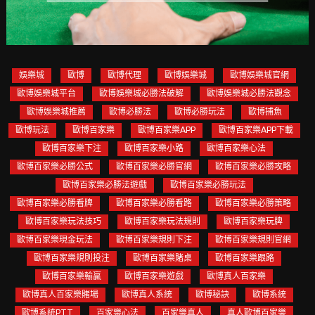
多
微
笑
心
娛樂城
歐博
歐博代理
歐博娛樂城
歐博娛樂城官網
法〉
歐博娛樂城平台
歐博娛樂城必勝法破解
歐博娛樂城必勝法觀念
中
歐博娛樂城推薦
歐博必勝法
歐博必勝玩法
歐博捕魚
歐博玩法
歐博百家樂
歐博百家樂APP
歐博百家樂APP下載
歐博百家樂下注
歐博百家樂小路
歐博百家樂心法
歐博百家樂必勝公式
歐博百家樂必勝官網
歐博百家樂必勝攻略
歐博百家樂必勝法遊戲
歐博百家樂必勝玩法
歐博百家樂必勝看牌
歐博百家樂必勝看路
歐博百家樂必勝策略
歐博百家樂玩法技巧
歐博百家樂玩法規則
歐博百家樂玩牌
歐博百家樂現金玩法
歐博百家樂規則下注
歐博百家樂規則官網
歐博百家樂規則投注
歐博百家樂賭桌
歐博百家樂跟路
歐博百家樂輸贏
歐博百家樂遊戲
歐博真人百家樂
歐博真人百家樂賭場
歐博真人系統
歐博秘訣
歐博系統
歐博系統PTT
百家樂心法
百家樂真人
真人歐博百家樂