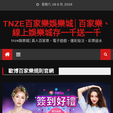
Skip
星期六, 08 8 月, 2026
to
content
TNZE百家樂娛樂城│百家樂、
線上娛樂城存一千送一千
tnze娛樂城│真人百家樂、電子遊戲、運彩投注、彩票返水
歐博百家樂規則官網