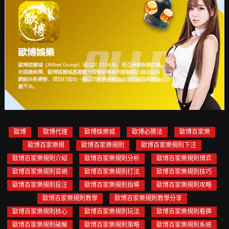
歐博
歐博代理
歐博娛樂城
歐博必勝法
歐博百家樂
歐博百家樂規
歐博百家樂規則
歐博百家樂規則下注
歐博百家樂規則介紹
歐博百家樂規則分析
歐博百家樂規則博弈
歐博百家樂規則官網
歐博百家樂規則打法
歐博百家樂規則技巧
歐博百家樂規則投注
歐博百家樂規則指導
歐博百家樂規則攻略
歐博百家樂規則教學
歐博百家樂規則教學分享
歐博百家樂規則核心
歐博百家樂規則玩法
歐博百家樂規則看牌
歐博百家樂規則破解
歐博百家樂規則策略
歐博百家樂規則系統