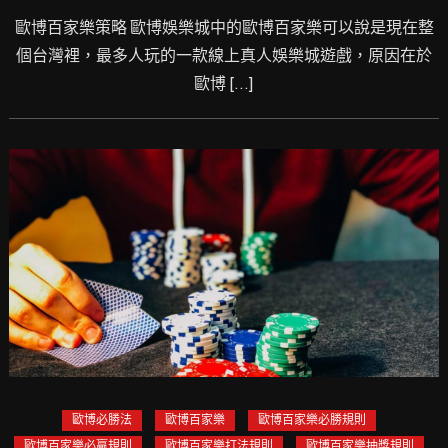
〈歐
歐博百家樂策略 歐博娛樂城中的歐博百家樂可以說是現在整
博
個台灣裡，最多人玩的一款線上真人娛樂城遊戲，原因在於
百
歐博 […]
家
樂
策
略、
投
注
技
巧〉
中
歐博必勝法
歐博百家樂
歐博百家樂必勝規則
歐博百家樂必贏規則
歐博百家樂打法規則
歐博百家樂抽獎規則