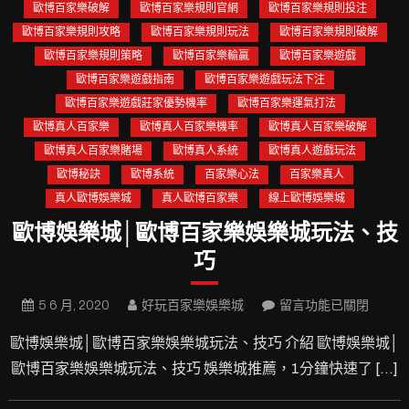
歐博百家樂破解
歐博百家樂規則官網
歐博百家樂規則投注
歐博百家樂規則攻略
歐博百家樂規則玩法
歐博百家樂規則破解
歐博百家樂規則策略
歐博百家樂輸贏
歐博百家樂遊戲
歐博百家樂遊戲指南
歐博百家樂遊戲玩法下注
歐博百家樂遊戲莊家優勢機率
歐博百家樂運氣打法
歐博真人百家樂
歐博真人百家樂機率
歐博真人百家樂破解
歐博真人百家樂賭場
歐博真人系統
歐博真人遊戲玩法
歐博秘訣
歐博系統
百家樂心法
百家樂真人
真人歐博娛樂城
真人歐博百家樂
線上歐博娛樂城
歐博娛樂城│歐博百家樂娛樂城玩法、技
巧
在
5 6 月, 2020
好玩百家樂娛樂城
留言功能已關閉
〈歐
歐博娛樂城│歐博百家樂娛樂城玩法、技巧 介紹 歐博娛樂城│
博
歐博百家樂娛樂城玩法、技巧 娛樂城推薦，1分鐘快速了 […]
娛
樂