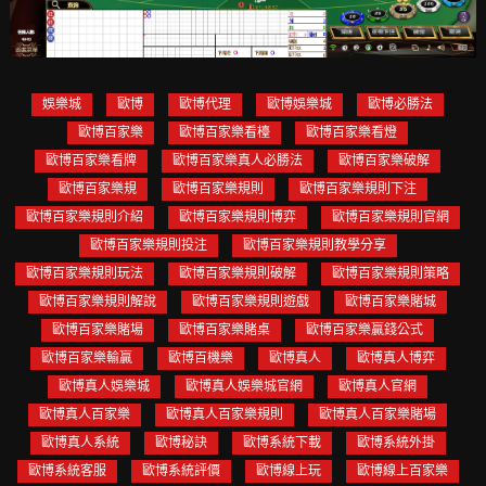
中
娛樂城
歐博
歐博代理
歐博娛樂城
歐博必勝法
歐博百家樂
歐博百家樂看檯
歐博百家樂看燈
歐博百家樂看牌
歐博百家樂真人必勝法
歐博百家樂破解
歐博百家樂規
歐博百家樂規則
歐博百家樂規則下注
歐博百家樂規則介紹
歐博百家樂規則博弈
歐博百家樂規則官網
歐博百家樂規則投注
歐博百家樂規則教學分享
歐博百家樂規則玩法
歐博百家樂規則破解
歐博百家樂規則策略
歐博百家樂規則解說
歐博百家樂規則遊戲
歐博百家樂賭城
歐博百家樂賭場
歐博百家樂賭桌
歐博百家樂贏錢公式
歐博百家樂輸贏
歐博百機樂
歐博真人
歐博真人博弈
歐博真人娛樂城
歐博真人娛樂城官網
歐博真人官網
歐博真人百家樂
歐博真人百家樂規則
歐博真人百家樂賭場
歐博真人系統
歐博秘訣
歐博系統下載
歐博系統外掛
歐博系統客服
歐博系統評價
歐博線上玩
歐博線上百家樂