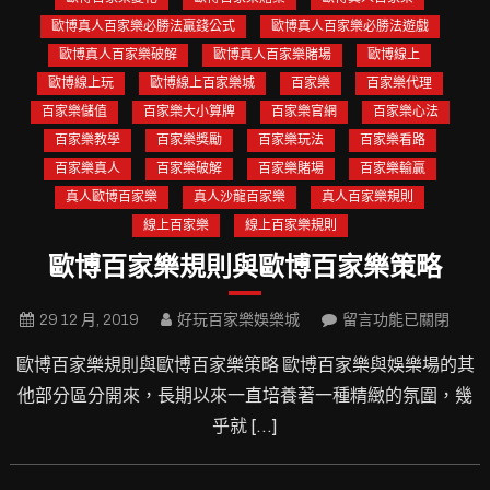
歐博真人百家樂必勝法贏錢公式
歐博真人百家樂必勝法遊戲
歐博真人百家樂破解
歐博真人百家樂賭場
歐博線上
歐博線上玩
歐博線上百家樂城
百家樂
百家樂代理
百家樂儲值
百家樂大小算牌
百家樂官網
百家樂心法
百家樂教學
百家樂獎勵
百家樂玩法
百家樂看路
百家樂真人
百家樂破解
百家樂賭場
百家樂輸贏
真人歐博百家樂
真人沙龍百家樂
真人百家樂規則
線上百家樂
線上百家樂規則
歐博百家樂規則與歐博百家樂策略
在
29 12 月, 2019
好玩百家樂娛樂城
留言功能已關閉
〈歐
歐博百家樂規則與歐博百家樂策略 歐博百家樂與娛樂場的其
博
他部分區分開來，長期以來一直培養著一種精緻的氛圍，幾
百
乎就 […]
家
樂
規