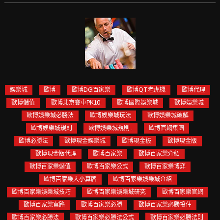
家
樂
基
礎
知
識
以
及
娛樂城
歐博
歐博DG百家樂
歐博QT老虎機
歐博代理
歐
歐博儲值
歐博北京賽車PK10
歐博國際娛樂城
歐博娛樂城
博
歐博娛樂城必勝法
歐博娛樂城玩法
歐博娛樂城破解
百
歐博娛樂城規則
歐博娛樂城規則 .
歐博官網集團
家
歐博必勝法
歐博現金娛樂城
歐博現金板
歐博現金版
樂
歐博現金版代理
歐博百家樂
歐博百家樂介紹
規
歐博百家樂儲值
歐博百家樂公式
歐博百家樂博弈
則〉
歐博百家樂大小算牌
歐博百家樂娛樂城介紹
中
歐博百家樂娛樂城技巧
歐博百家樂娛樂城研究
歐博百家樂官網
歐博百家樂寫路
歐博百家樂必勝
歐博百家樂必勝投住
歐博百家樂必勝法
歐博百家樂必勝法公式
歐博百家樂必勝法則