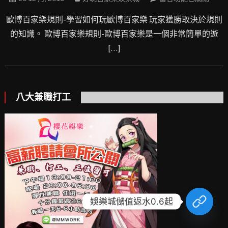
〈歐
歐博百家樂規則-學習如何玩歐博百家樂 玩家獲勝取決於規則
博
的知識。 歐博百家樂規則-歐博百家樂是一個非常簡單的遊
百
[…]
家
樂
規
則-
八大兼職打工
學
習
如
何
玩
歐
博
百
娛樂城儲值返水0.6起
家
樂〉
中