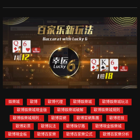
城-
歐
博
百
家
樂
規
則
玩
法
介
紹〉
中
娛樂城
歐博
歐博代理
歐博娛樂城
歐博娛樂城玩法
歐博娛樂城現金版
歐博娛樂城破解
歐博娛樂城規則
歐博娛樂城規則 .
歐博官網
歐博官網集團
歐博密技
歐博彩票
歐博玩法
歐博珠仔路
歐博現金娛樂城
歐博現金板
歐博百家樂
歐博百家樂公式
歐博百家樂分析