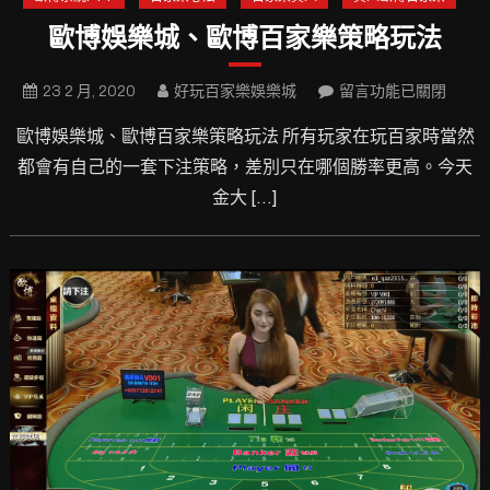
歐博娛樂城、歐博百家樂策略玩法
在
23 2 月, 2020
好玩百家樂娛樂城
留言功能已關閉
〈歐
歐博娛樂城、歐博百家樂策略玩法 所有玩家在玩百家時當然
博
都會有自己的一套下注策略，差別只在哪個勝率更高。今天
娛
金大 […]
樂
城、
歐
博
百
家
樂
策
略
玩
法〉