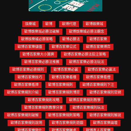
巧〉
中
娛樂城
歐博
歐博代理
歐博娛樂城
歐博娛樂城必勝法破解
歐博娛樂城必勝法觀念
歐博娛樂城必勝策略
歐博必勝法
歐博百家樂
歐博百家樂儲值
歐博百家樂公式
歐博百家樂博弈
歐博百家樂大小算牌
歐博百家樂必勝法投注策略
歐博百家樂必勝法推薦
歐博百家樂必勝法玩法
歐博百家樂必勝規則
歐博百家樂必贏
歐博百家樂必贏法
歐博百家樂技巧
歐博百家樂看檯
歐博百家樂看燈
歐博百家樂看牌
歐博百家樂規則
歐博百家樂規則下注
歐博百家樂規則介紹
歐博百家樂規則博弈
歐博百家樂規則官網
歐博百家樂規則攻略
歐博百家樂規則教學
歐博百家樂規則教學分享
歐博百家樂規則玩法
歐博百家樂規則破解
歐博百家樂規則策略
歐博百家樂規則解說
歐博百家樂規則說明
歐博百家樂規則遊戲
歐博百家樂論壇
歐博百家樂變化
歐博百家樂賭桌
歐博真人百家樂