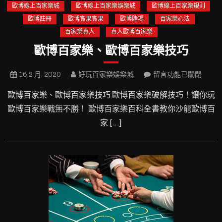
歐博線上百家樂城
歐博線上百家樂娛樂城
歐博線上百家樂規則
歐博註冊
歐博賓果賓果
歐博賭場
百家樂心法
百家樂真人
真人歐博百家樂
歐博百家樂、歐博百家樂技巧
在
16 2 月, 2020
好玩百家樂娛樂城
留言功能已關閉
〈歐
歐博百家樂、歐博百家樂技巧 歐博百家樂破解技巧！讓你玩
博
歐博百家樂戰無不勝！ 歐博百家樂百科全書教你沙龍歐博百
百
家 […]
家
樂、
歐
博
百
家
樂
技