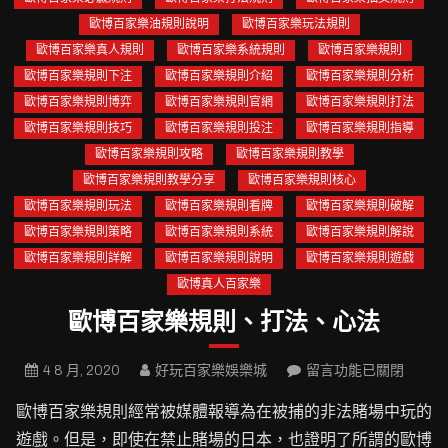
歐博百家樂油規則說明
歐博百家樂玩法規則
歐博百家樂真人規則
歐博百家樂系統規則
歐博百家樂規則
歐博百家樂規則下注
歐博百家樂規則介紹
歐博百家樂規則分析
歐博百家樂規則博弈
歐博百家樂規則官網
歐博百家樂規則打法
歐博百家樂規則技巧
歐博百家樂規則投注
歐博百家樂規則指導
歐博百家樂規則攻略
歐博百家樂規則教學
歐博百家樂規則教學分享
歐博百家樂規則核心
歐博百家樂規則玩法
歐博百家樂規則看牌
歐博百家樂規則破解
歐博百家樂規則策略
歐博百家樂規則系統
歐博百家樂規則解說
歐博百家樂規則詳解
歐博百家樂規則說明
歐博百家樂規則遊戲
歐博真人百家樂
歐博百家樂規則、打法、心法
在
4 8 月, 2020
好玩百家樂娛樂城
留言功能已關閉
〈歐
歐博百家樂規則經常被媒體報導為在被捕的非法賭場中玩的
博
遊戲。但是，即使在禁止賭場的日本，也證明了所謂的歐博
百