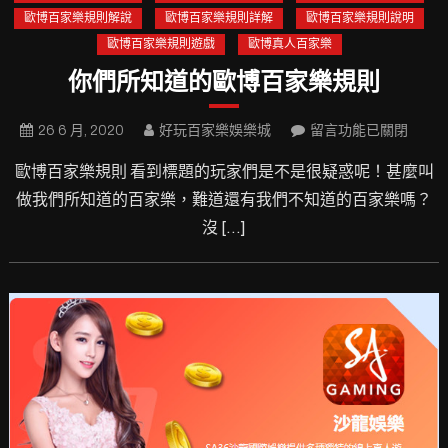
歐博百家樂規則解說
歐博百家樂規則詳解
歐博百家樂規則說明
歐博百家樂規則遊戲
歐博真人百家樂
你們所知道的歐博百家樂規則
在
26 6 月, 2020
好玩百家樂娛樂城
留言功能已關閉
〈你
歐博百家樂規則 看到標題的玩家們是不是很疑惑呢！甚麼叫
們
做我們所知道的百家樂，難道還有我們不知道的百家樂嗎？
所
沒 […]
知
道
的
歐
博
百
家
樂
規