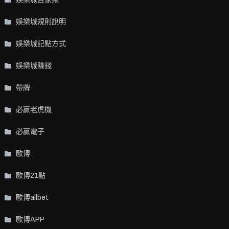
娛樂城規則說明
娛樂城記點方式
娛樂城賺錢
帶牌
必贏老虎機
必贏電子
歐博
歐博21點
歐博allbet
歐博APP