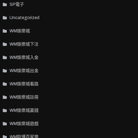
SP電子
Uncategorized
WM娛樂城
WM娛樂城下注
WM娛樂城入金
WM娛樂城出金
WM娛樂城看路
WM娛樂城註冊
WM娛樂城贏錢
WM娛樂城遊戲
WM歐博百家樂