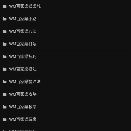
WM百家樂娛樂城
WM百家樂小路
WM百家樂心法
WM百家樂打法
WM百家樂技巧
WM百家樂投注
WM百家樂投注法
WM百家樂攻略
WM百家樂教學
WM百家樂玩家