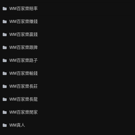
WM百家樂賠率
WM百家樂賺錢
WM百家樂贏錢
WM百家樂跟牌
WM百家樂路子
WM百家樂輸錢
WM百家樂長莊
WM百家樂長龍
WM百家樂閒家
WM真人