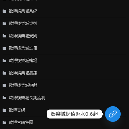
歐博娛樂城系統
歐博娛樂城規則
歐博娛樂城規則 .
歐博娛樂城註冊
歐博娛樂城賭場
歐博娛樂城贏錢
歐博娛樂城遊戲
歐博娛樂城長期獲利
歐博官網
娛樂城儲值返水0.6起
歐博官網集團