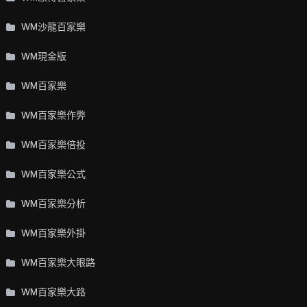
WM沙龍百家樂
WM現金版
WM百家樂
WM百家樂作弊
WM百家樂倍投
WM百家樂公式
WM百家樂分析
WM百家樂外掛
WM百家樂大眼路
WM百家樂大路