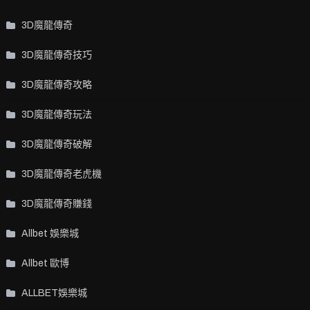
3D魔龍傳奇
3D魔龍傳奇技巧
3D魔龍傳奇攻略
3D魔龍傳奇玩法
3D魔龍傳奇破解
3D魔龍傳奇老虎機
3D魔龍傳奇賺錢
Allbet 娛樂城
Allbet 歐博
ALLBET娛樂城