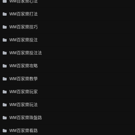
WM百家樂心法
WM百家樂打法
WM百家樂技巧
WM百家樂投注
WM百家樂投注法
WM百家樂攻略
WM百家樂教學
WM百家樂玩家
WM百家樂玩法
WM百家樂珠盤路
WM百家樂看路