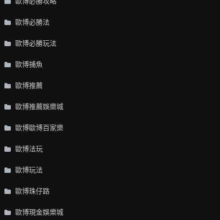
歐博必勝攻略
歐博必勝法
歐博必勝玩法
歐博捕魚
歐博推薦
歐博推薦娛樂城
歐博歐博百家樂
歐博法玩
歐博玩法
歐博珠仔路
歐博現金娛樂城