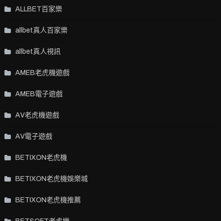
ALLBET百家樂
allbet真人百家樂
allbet真人視訊
AMEB老虎機遊戲
AMEB電子遊戲
AV老虎機遊戲
AV電子遊戲
BETIXON老虎機
BETIXON老虎機娛樂城
BETIXON老虎機推薦