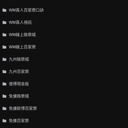
WM真人百家樂口訣
WM真人視訊
WM線上娛樂城
WM線上百家樂
九州娛樂城
九州百家樂
億博現金版
免傭娛樂城
免傭歐博百家樂
免傭百家樂