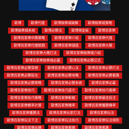
歐博
歐博代理
歐博娛樂城破解
歐博娛樂城策略
歐博娛樂城系統
歐博必勝法
歐博現金板
歐博百家樂
歐博百家樂中獎策略
歐博百家樂介紹
歐博百家樂代理
歐博百家樂代理遊戲
歐博百家樂儲值
歐博百家樂大路
歐博百家樂大路打法
歐博百家樂娛樂城介紹
歐博百家樂娛樂城必贏
歐博百家樂必勝公式
歐博百家樂必勝官網
歐博百家樂必勝心法
歐博百家樂必勝打法
歐博百家樂必勝投住
歐博百家樂必勝攻略
歐博百家樂必勝看路
歐博百家樂必勝策略
歐博百家樂必勝系統
歐博百家樂必贏
歐博百家樂技巧
歐博百家樂技巧提示
歐博百家樂技巧看牌
歐博百家樂技巧策略
歐博百家樂斬龍
歐博百家樂最佳投注
歐博百家樂概率計算
歐博百家樂機率
歐博百家樂獲勝機率
歐博百家樂獲勝法
歐博百家樂玩家打法
歐博百家樂玩法
歐博百家樂玩法下注
歐博百家樂玩法技巧
歐博百家樂玩法規則
歐博百家樂玩牌
歐博百家樂看牌
歐博百家樂看路