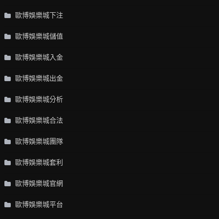
歐博娛樂城下注
歐博娛樂城儲值
歐博娛樂城入金
歐博娛樂城出金
歐博娛樂城分析
歐博娛樂城合法
歐博娛樂城團隊
歐博娛樂城套利
歐博娛樂城官網
歐博娛樂城平台