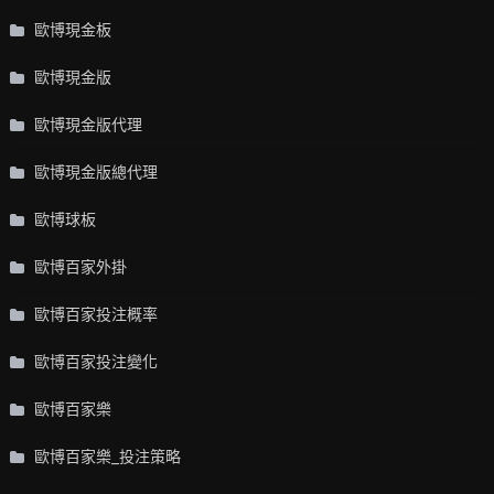
歐博現金板
歐博現金版
歐博現金版代理
歐博現金版總代理
歐博球板
歐博百家外掛
歐博百家投注概率
歐博百家投注變化
歐博百家樂
歐博百家樂_投注策略