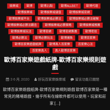
必
娛樂城
歐博
歐博21點
歐博ALLBET
歐博代理
勝
歐博娛樂城
歐博娛樂城儲值
歐博娛樂城官網
攻
歐博娛樂城平台
歐博娛樂城必勝法
歐博娛樂城必勝法破解
略〉
歐博娛樂城必勝法觀念
歐博娛樂城必勝策略
歐博娛樂城推薦
中
歐博娛樂城玩法
歐博官網
歐博官網集團
歐博密技
歐博必勝法
歐博必勝玩法
歐博捕魚
歐博百家樂
歐博百家樂遊戲紙牌
歐博真人百家樂
百家樂心法
百家樂真人
真人歐博百家樂
歐博百家樂遊戲紙牌-歐博百家樂規則遊
戲
在
3 6 月, 2020
好玩百家樂娛樂城
留言功能已關閉
〈歐
歐博百家樂遊戲紙牌-歐博百家樂規則遊戲 歐博百家樂是一種
博
常見的賭場遊戲，幾乎所有在線軟件都可以使用。玩家和莊
百
家 […]
家
樂