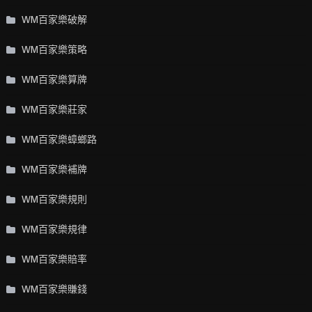
WM百家樂破解
WM百家樂策略
WM百家樂算牌
WM百家樂莊家
WM百家樂蟑螂路
WM百家樂補牌
WM百家樂規則
WM百家樂規律
WM百家樂賠率
WM百家樂賺錢