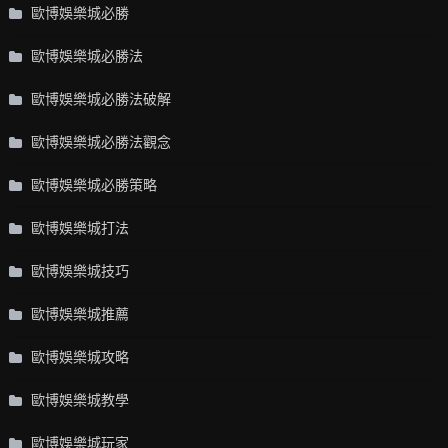
歐博娛樂城必勝
歐博娛樂城必勝法
歐博娛樂城必勝法破解
歐博娛樂城必勝法觀念
歐博娛樂城必勝策略
歐博娛樂城打法
歐博娛樂城技巧
歐博娛樂城推薦
歐博娛樂城攻略
歐博娛樂城教學
歐博娛樂城玩家