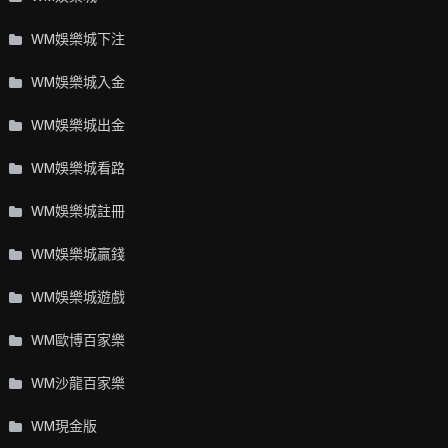
WM娛樂城下注
WM娛樂城入金
WM娛樂城出金
WM娛樂城看路
WM娛樂城註冊
WM娛樂城贏錢
WM娛樂城遊戲
WM歐博百家樂
WM沙龍百家樂
WM現金版