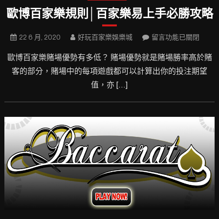
歐博百家樂規則│百家樂易上手必勝攻略
在
22 6 月, 2020
好玩百家樂娛樂城
留言功能已關閉
〈歐
歐博百家樂賭場優勢有多低？ 賭場優勢就是賭場勝率高於賭
博
客的部分，賭場中的每項遊戲都可以計算出你的投注期望
百
值，亦 […]
家
樂
規
則
│
百
家
樂
易
上
手