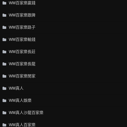
WM百家樂贏錢
WM百家樂跟牌
WM百家樂路子
WM百家樂輸錢
WM百家樂長莊
WM百家樂長龍
WM百家樂閒家
WM真人
WM真人娛樂
WM真人沙龍百家樂
WM真人百家樂