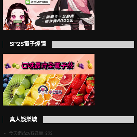
SP2S電子煙彈
真人娛樂城
今天網站訪客數量:
262