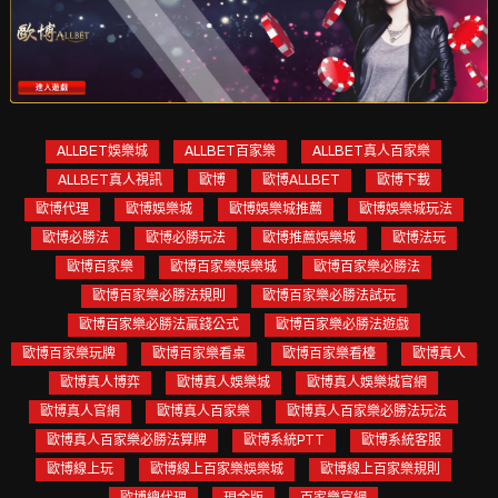
歐
博
百
家
樂
ALLBET娛樂城
ALLBET百家樂
ALLBET真人百家樂
投
ALLBET真人視訊
歐博
歐博ALLBET
歐博下載
注
歐博代理
歐博娛樂城
歐博娛樂城推薦
歐博娛樂城玩法
法
歐博必勝法
歐博必勝玩法
歐博推薦娛樂城
歐博法玩
之
歐博百家樂
歐博百家樂娛樂城
歐博百家樂必勝法
百
歐博百家樂必勝法規則
歐博百家樂必勝法試玩
家
歐博百家樂必勝法贏錢公式
歐博百家樂必勝法遊戲
樂
歐博百家樂玩牌
歐博百家樂看桌
歐博百家樂看檯
歐博真人
算
歐博真人博弈
歐博真人娛樂城
歐博真人娛樂城官網
點
歐博真人官網
歐博真人百家樂
歐博真人百家樂必勝法玩法
法〉
歐博真人百家樂必勝法算牌
歐博系統PTT
歐博系統客服
中
歐博線上玩
歐博線上百家樂娛樂城
歐博線上百家樂規則