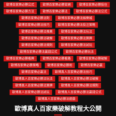
歐博百家樂必勝公式
歐博百家樂必勝官網
歐博百家樂必勝投住
歐博百家樂必勝方法
歐博百家樂必勝法
歐博百家樂必勝法公式
歐博百家樂必勝法則
歐博百家樂必勝法娛樂城
歐博百家樂必勝法技巧
歐博百家樂必勝法投注策略
歐博百家樂必勝法推薦
歐博百家樂必勝法玩法
歐博百家樂必勝法破解
歐博百家樂必勝法算牌
歐博百家樂必勝法規則
歐博百家樂必勝法試玩
歐博百家樂必勝法贏錢公式
歐博百家樂必勝玩法
歐博百家樂必勝看牌
歐博百家樂必勝看路
歐博百家樂必勝破解
歐博百家樂必勝策略
歐博百家樂必勝術
歐博百家樂必贏
歐博百家樂必贏法
歐博真人百家樂必勝法技巧
歐博真人百家樂必勝法玩法
歐博真人百家樂必勝法破解
歐博真人百家樂必勝法算牌
歐博真人百家樂必勝法規則
歐博真人百家樂必勝法試玩
歐博真人百家樂必勝法贏錢公式
歐博真人百家樂必勝法遊戲
歐博真人百家樂破解教程大公開