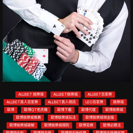
策
略、
歐
博
百
家
樂
攻
略〉
中
ALLBET 娛樂城
ALLBET娛樂城
ALLBET百家樂
ALLBET真人百家樂
ALLBET真人視訊
LEO百家樂
娛樂城
歐博
歐博QT老虎機
歐博下載
歐博代理
歐博娛樂城
歐博娛樂城推薦
歐博娛樂城玩法
歐博娛樂城現金版
歐博娛樂城破解
歐博娛樂城規則
歐博官網
歐博必勝法