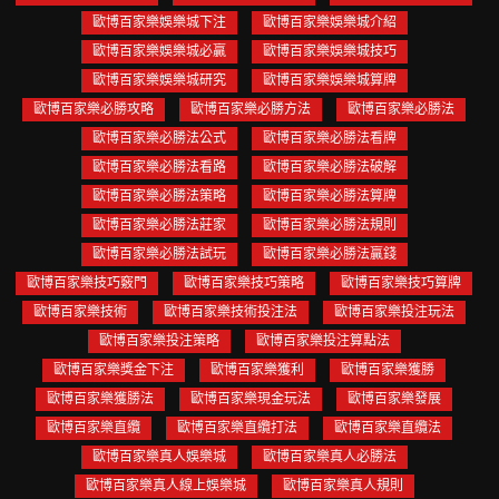
歐博百家樂娛樂城下注
歐博百家樂娛樂城介紹
歐博百家樂娛樂城必贏
歐博百家樂娛樂城技巧
歐博百家樂娛樂城研究
歐博百家樂娛樂城算牌
歐博百家樂必勝攻略
歐博百家樂必勝方法
歐博百家樂必勝法
歐博百家樂必勝法公式
歐博百家樂必勝法看牌
歐博百家樂必勝法看路
歐博百家樂必勝法破解
歐博百家樂必勝法策略
歐博百家樂必勝法算牌
歐博百家樂必勝法莊家
歐博百家樂必勝法規則
歐博百家樂必勝法試玩
歐博百家樂必勝法贏錢
歐博百家樂技巧竅門
歐博百家樂技巧策略
歐博百家樂技巧算牌
歐博百家樂技術
歐博百家樂技術投注法
歐博百家樂投注玩法
歐博百家樂投注策略
歐博百家樂投注算點法
歐博百家樂獎金下注
歐博百家樂獲利
歐博百家樂獲勝
歐博百家樂獲勝法
歐博百家樂現金玩法
歐博百家樂發展
歐博百家樂直纜
歐博百家樂直纜打法
歐博百家樂直纜法
歐博百家樂真人娛樂城
歐博百家樂真人必勝法
歐博百家樂真人線上娛樂城
歐博百家樂真人規則