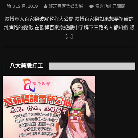
在
3 12 月, 2019
好玩百家樂娛樂城
留言功能已關閉
〈歐
歐博真人百家樂破解教程大公開 歐博百家樂如果想要準確的
博
判牌路的變化,在歐博百家樂遊戲中了解下三路的人都知道,很
真
[…]
人
百
家
樂
八大兼職打工
破
解
教
程
大
公
開〉
中