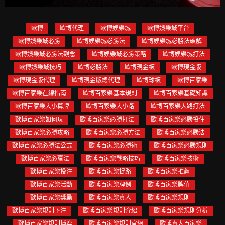
歐博
歐博代理
歐博娛樂城
歐博娛樂城平台
歐博娛樂城必勝
歐博娛樂城必勝法
歐博娛樂城必勝法破解
歐博娛樂城必勝法觀念
歐博娛樂城必勝策略
歐博娛樂城打法
歐博娛樂城技巧
歐博必勝法
歐博現金板
歐博現金版
歐博現金版代理
歐博現金版總代理
歐博球板
歐博百家樂
歐博百家樂在線指南
歐博百家樂基本規則
歐博百家樂基礎知識
歐博百家樂大小算牌
歐博百家樂大小路
歐博百家樂大路打法
歐博百家樂如何玩
歐博百家樂必勝打法
歐博百家樂必勝投住
歐博百家樂必勝攻略
歐博百家樂必勝方法
歐博百家樂必勝法
歐博百家樂必勝法公式
歐博百家樂必勝術
歐博百家樂必勝規則
歐博百家樂必贏法
歐博百家樂戰略技巧
歐博百家樂技術
歐博百家樂投注
歐博百家樂捉路
歐博百家樂推薦
歐博百家樂活動
歐博百家樂牌例
歐博百家樂牌值
歐博百家樂獎勵
歐博百家樂真人
歐博百家樂規則
歐博百家樂規則下注
歐博百家樂規則介紹
歐博百家樂規則分析
歐博百家樂規則博弈
歐博百家樂規則官網
歐博真人百家樂