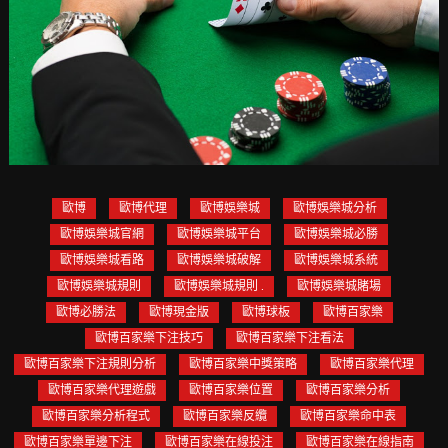
歐博
歐博代理
歐博娛樂城
歐博娛樂城分析
歐博娛樂城官網
歐博娛樂城平台
歐博娛樂城必勝
歐博娛樂城看路
歐博娛樂城破解
歐博娛樂城系統
歐博娛樂城規則
歐博娛樂城規則 .
歐博娛樂城賭場
歐博必勝法
歐博現金版
歐博球板
歐博百家樂
歐博百家樂下注技巧
歐博百家樂下注看法
歐博百家樂下注規則分析
歐博百家樂中獎策略
歐博百家樂代理
歐博百家樂代理遊戲
歐博百家樂位置
歐博百家樂分析
歐博百家樂分析程式
歐博百家樂反纜
歐博百家樂命中表
歐博百家樂單邊下注
歐博百家樂在線投注
歐博百家樂在線指南