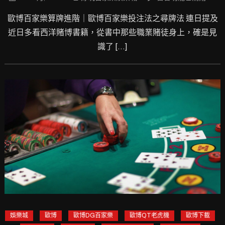
〈歐
歐博百家樂算牌進階｜歐博百家樂投注法之尋牌法 連日提及
博
近日多看西洋賭博書籍，從書中那些職業賭徒身上，確是見
百
識了 […]
家
樂
算
牌
進
階
｜
歐
博
百
家
樂
投
注
娛樂城
歐博
歐博DG百家樂
歐博QT老虎機
歐博下載
法