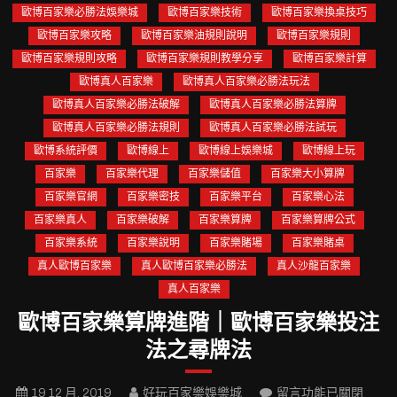
歐博百家樂必勝法娛樂城
歐博百家樂技術
歐博百家樂換桌技巧
歐博百家樂攻略
歐博百家樂油規則說明
歐博百家樂規則
歐博百家樂規則攻略
歐博百家樂規則教學分享
歐博百家樂計算
歐博真人百家樂
歐博真人百家樂必勝法玩法
歐博真人百家樂必勝法破解
歐博真人百家樂必勝法算牌
歐博真人百家樂必勝法規則
歐博真人百家樂必勝法試玩
歐博系統評價
歐博線上
歐博線上娛樂城
歐博線上玩
百家樂
百家樂代理
百家樂儲值
百家樂大小算牌
百家樂官網
百家樂密技
百家樂平台
百家樂心法
百家樂真人
百家樂破解
百家樂算牌
百家樂算牌公式
百家樂系統
百家樂說明
百家樂賭場
百家樂賭桌
真人歐博百家樂
真人歐博百家樂必勝法
真人沙龍百家樂
真人百家樂
歐博百家樂算牌進階｜歐博百家樂投注
法之尋牌法
在
19 12 月, 2019
好玩百家樂娛樂城
留言功能已關閉