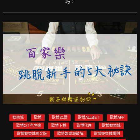
巧。
小
技
巧〉
中
娛樂城
歐博
歐博21點
歐博ALLBET
歐博APP
歐博QT老虎機
歐博下載
歐博代理
歐博娛樂城
歐博娛樂城現金版
歐博娛樂城破解
歐博娛樂城規則