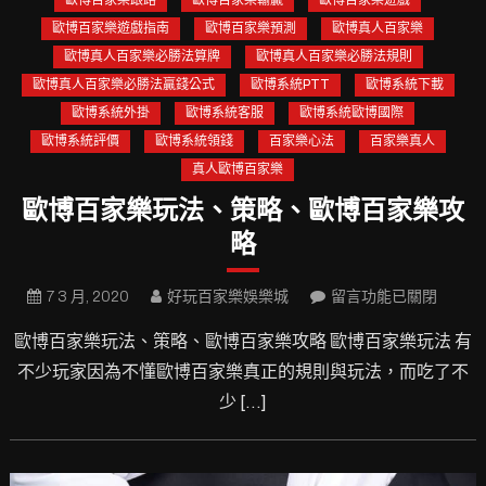
歐博百家樂跟路
歐博百家樂輸贏
歐博百家樂遊戲
歐博百家樂遊戲指南
歐博百家樂預測
歐博真人百家樂
歐博真人百家樂必勝法算牌
歐博真人百家樂必勝法規則
歐博真人百家樂必勝法贏錢公式
歐博系統PTT
歐博系統下載
歐博系統外掛
歐博系統客服
歐博系統歐博國際
歐博系統評價
歐博系統領錢
百家樂心法
百家樂真人
真人歐博百家樂
歐博百家樂玩法、策略、歐博百家樂攻
略
在
7 3 月, 2020
好玩百家樂娛樂城
留言功能已關閉
〈歐
歐博百家樂玩法、策略、歐博百家樂攻略 歐博百家樂玩法 有
博
不少玩家因為不懂歐博百家樂真正的規則與玩法，而吃了不
百
少 […]
家
樂
玩
法、