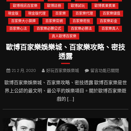
歐博視訊百家樂
歐博註冊
歐博試玩
歐博賓果賓果
現金版
現金版代理
百家樂
百家樂代理
百家樂儲值
百家樂大小算牌
百家樂官網
百家樂密技
百家樂彩金
百家樂心法
百家樂必勝公式
百家樂必勝法
百家樂真人
真人歐博百家樂
歐博百家樂娛樂城、百家樂攻略、密技
透露
在
21 2 月, 2020
好玩百家樂娛樂城
留言功能已關閉
〈歐
歐博百家樂娛樂城、百家樂攻略、密技透露 歐博百家樂是世
博
界上公認的最文明、最公平的娛樂項目。關於歐博百家樂遊
百
戲的 […]
家
樂
娛
樂
城、