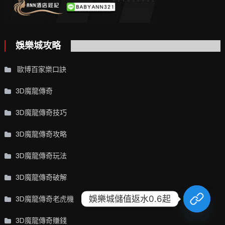
娛樂城攻略
​ 歐博百家樂口訣
3D魔龍傳奇
3D魔龍傳奇技巧
3D魔龍傳奇攻略
3D魔龍傳奇玩法
3D魔龍傳奇破解
娛樂城儲值返水0.6起
3D魔龍傳奇老虎機
3D魔龍傳奇賺錢