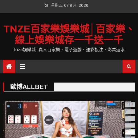
Skip
星期五, 07 8 月, 2026
to
content
TNZE百家樂娛樂城│百家樂、
線上娛樂城存一千送一千
tnze娛樂城│真人百家樂、電子遊戲、運彩投注、彩票返水
歐博ALLBET