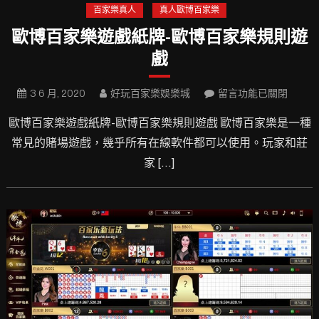
百家樂真人
真人歐博百家樂
歐博百家樂遊戲紙牌-歐博百家樂規則遊
戲
在
3 6 月, 2020
好玩百家樂娛樂城
留言功能已關閉
〈歐
歐博百家樂遊戲紙牌-歐博百家樂規則遊戲 歐博百家樂是一種
博
常見的賭場遊戲，幾乎所有在線軟件都可以使用。玩家和莊
百
家 […]
家
樂
遊
戲
紙
牌-
歐
博
百