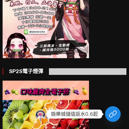
平
台〉
中
SP2S電子煙彈
娛樂城儲值返水0.6起