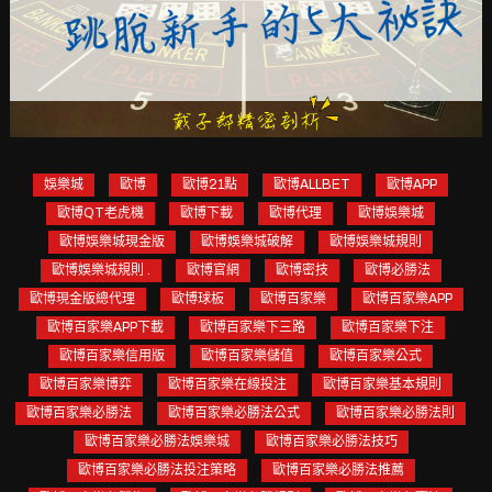
樂、
DG
夢
幻
百
家
樂、
娛樂城
歐博
歐博21點
歐博ALLBET
歐博APP
SA
歐博QT老虎機
歐博下載
歐博代理
歐博娛樂城
沙
歐博娛樂城現金版
歐博娛樂城破解
歐博娛樂城規則
百
歐博娛樂城規則 .
歐博官網
歐博密技
歐博必勝法
家
歐博現金版總代理
歐博球板
歐博百家樂
歐博百家樂APP
樂
歐博百家樂APP下載
歐博百家樂下三路
歐博百家樂下注
龍
歐博百家樂信用版
歐博百家樂儲值
歐博百家樂公式
比
歐博百家樂博弈
歐博百家樂在線投注
歐博百家樂基本規則
較，
歐博百家樂必勝法
歐博百家樂必勝法公式
歐博百家樂必勝法則
台
灣
歐博百家樂必勝法娛樂城
歐博百家樂必勝法技巧
網
歐博百家樂必勝法投注策略
歐博百家樂必勝法推薦