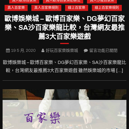
真人歐博百家樂
真人歐博百家樂必勝法
真人沙龍百家樂
真人百家樂
真人百家樂規則
線上百家樂
線上百家樂規則
歐博娛樂城 – 歐博百家樂、DG夢幻百家
樂、SA沙百家樂龍比較，台灣網友最推
薦3大百家樂遊戲
在
19 5 月, 2020
好玩百家樂娛樂城
留言功能已關閉
〈歐
歐博娛樂城 – 歐博百家樂、DG夢幻百家樂、SA沙百家樂龍比
博
較，台灣網友最推薦3大百家樂遊戲 雖然娛樂城的市場 […]
娛
樂
城
–
歐
博
百
家