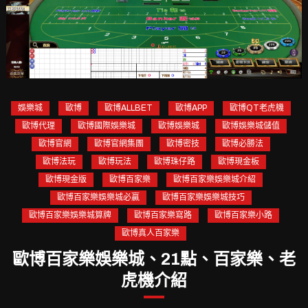
百
家
樂
投
注
法
娛樂城
歐博
歐博ALLBET
歐博APP
歐博QT老虎機
之
歐博代理
歐博國際娛樂城
歐博娛樂城
歐博娛樂城儲值
尋
歐博官網
歐博官網集團
歐博密技
歐博必勝法
牌
歐博法玩
歐博玩法
歐博珠仔路
歐博現金板
法〉
歐博現金版
歐博百家樂
歐博百家樂娛樂城介紹
中
歐博百家樂娛樂城必贏
歐博百家樂娛樂城技巧
歐博百家樂娛樂城算牌
歐博百家樂寫路
歐博百家樂小路
歐博真人百家樂
歐博百家樂娛樂城、21點、百家樂、老
虎機介紹