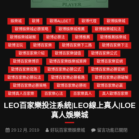
博
娛
樂
娛樂城
歐博
歐博ALLBET
歐博代理
歐博娛樂城
城〉
歐博娛樂城必勝策略
歐博娛樂城推薦
歐博娛樂城玩法
中
歐博娛樂城破解
歐博必勝法
歐博推薦
歐博推薦娛樂城
歐博法玩
歐博百家樂
歐博百家樂下三路
歐博百家樂下注
歐博百家樂介紹
歐博百家樂儲值
歐博百家樂公式
歐博百家樂博弈
歐博百家樂娛樂城算牌
歐博百家樂官網
歐博百家樂寫路
歐博百家樂必勝公式
歐博百家樂必勝官網
歐博百家樂必勝玩法
歐博百家樂必勝看路
歐博百家樂必勝破解
歐博百家樂必勝策略
歐博百家樂必勝術
歐博百家樂必贏
歐博真人百家樂
百家樂心法
百家樂真人
真人歐博百家樂
LEO百家樂投注系統|LEO線上真人|LOE
真人娛樂城
在
29 12 月, 2019
好玩百家樂娛樂城
留言功能已關閉
〈LEO