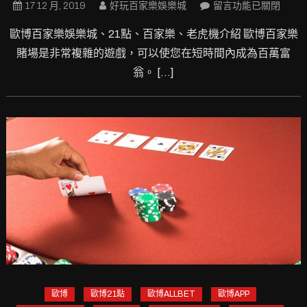
在
17 12 月, 2019
好玩百家樂娛樂城
留言功能已關閉
〈歐
歐博百家樂娛樂城、21點、百家樂、老虎機介紹 歐博百家樂
博
賭場是非常複雜的遊戲，可以使您在短時間內成為百萬富
百
翁。 […]
家
樂
娛
樂
城、
21
點、
百
家
樂、
老
虎
機
歐博
歐博21點
歐博ALLBET
歐博APP
介