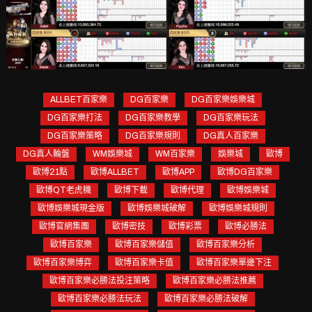
家
樂
規
則
遊
戲〉
ALLBET百家樂
DG百家樂
DG百家樂娛樂城
中
DG百家樂打法
DG百家樂教學
DG百家樂玩法
DG百家樂策略
DG百家樂規則
DG真人百家樂
DG真人輪盤
WM娛樂城
WM百家樂
娛樂城
歐博
歐博21點
歐博ALLBET
歐博APP
歐博DG百家樂
歐博QT老虎機
歐博下載
歐博代理
歐博娛樂城
歐博娛樂城現金版
歐博娛樂城破解
歐博娛樂城規則
歐博官網集團
歐博密技
歐博彩票
歐博必勝法
歐博百家樂
歐博百家樂儲值
歐博百家樂分析
歐博百家樂博弈
歐博百家樂卡值
歐博百家樂單邊下注
歐博百家樂必勝法投注策略
歐博百家樂必勝法推薦
歐博百家樂必勝法玩法
歐博百家樂必勝法破解