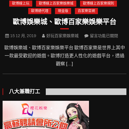
歐博線上玩
歐博線上百家樂娛樂城
歐博線上百家樂規則
歐博總代理
現金版
百家樂官網
歐博娛樂城、歐博百家樂娛樂平台
在
15 12 月, 2019
好玩百家樂娛樂城
留言功能已關閉
〈歐
歐博娛樂城、歐博百家樂娛樂平台 歐博百家樂是世界上其中
博
一款最受歡迎的遊戲。歐博打造更人性化的遊戲平台，透過
娛
觀察 […]
樂
城、
歐
博
八大兼職打工
百
家
樂
娛
樂