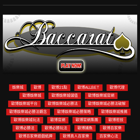
百
家
樂
46
分
鐘
打
到
100
萬
技
娛樂城
歐博
歐博21點
歐博ALLBET
歐博代理
巧
歐博娛樂城
歐博娛樂城儲值
歐博娛樂城官網
攻
歐博娛樂城平台
歐博娛樂城必勝法
歐博娛樂城必勝法破解
略〉
歐博娛樂城必勝法觀念
歐博娛樂城必勝策略
歐博娛樂城推薦
中
歐博娛樂城玩法
歐博官網
歐博官網集團
歐博密技
歐博必勝法
歐博必勝玩法
歐博捕魚
歐博百家樂
歐博百家樂遊戲紙牌
歐博真人百家樂
百家樂心法