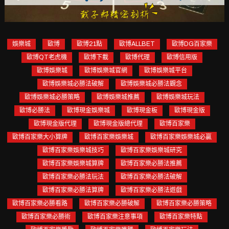
略〉
中
娛樂城
歐博
歐博21點
歐博ALLBET
歐博DG百家樂
歐博QT老虎機
歐博下載
歐博代理
歐博信用版
歐博娛樂城
歐博娛樂城官網
歐博娛樂城平台
歐博娛樂城必勝法破解
歐博娛樂城必勝法觀念
歐博娛樂城必勝策略
歐博娛樂城推薦
歐博娛樂城玩法
歐博必勝法
歐博現金娛樂城
歐博現金板
歐博現金版
歐博現金版代理
歐博現金版總代理
歐博百家樂
歐博百家樂大小算牌
歐博百家樂娛樂城
歐博百家樂娛樂城必贏
歐博百家樂娛樂城技巧
歐博百家樂娛樂城研究
歐博百家樂娛樂城算牌
歐博百家樂必勝法推薦
歐博百家樂必勝法玩法
歐博百家樂必勝法破解
歐博百家樂必勝法算牌
歐博百家樂必勝法遊戲
歐博百家樂必勝看路
歐博百家樂必勝破解
歐博百家樂必勝策略
歐博百家樂必勝術
歐博百家樂注意事項
歐博百家樂特點