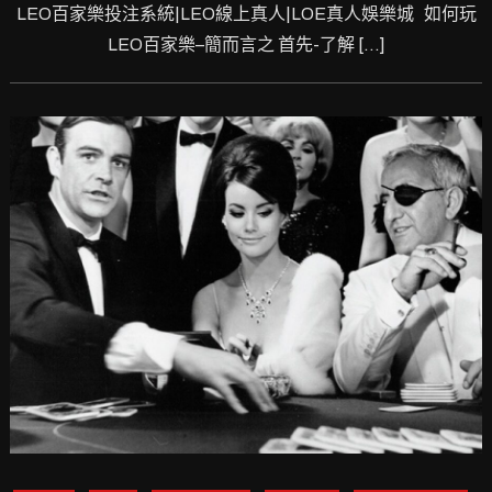
LEO百家樂投注系統|LEO線上真人|LOE真人娛樂城 如何玩
百
LEO百家樂–簡而言之 首先-了解 […]
家
樂
投
注
系
統|LEO
線
上
真
人|LOE
真
人
娛
樂
城〉
中