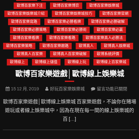
歐博百家樂下注
歐博百家樂博弈
歐博百家樂娛樂城
歐博百家樂娛樂城介紹
歐博百家樂娛樂城技巧
歐博百家樂官網
歐博百家樂寫路
歐博百家樂必勝看牌
歐博百家樂必勝破解
歐博百家樂必勝策略
歐博百家樂必勝術
歐博百家樂必贏
歐博百家樂看牌
歐博百家樂看路
歐博百家樂真人必勝法
歐博百家樂策略
歐博百家樂跟路
歐博真人
歐博真人娛樂城
歐博真人百家樂
歐博真人百家樂破解
歐博系統評價
歐博線上
歐博線上儲值
歐博線上玩
歐博線上百家樂城
歐博百家樂遊戲│歐博線上娛樂城
在
15 12 月, 2019
好玩百家樂娛樂城
留言功能已關閉
〈歐
歐博百家樂遊戲│歐博線上娛樂城 百家樂遊戲，不論你在賭場
博
遊玩或者線上娛樂城中，因為在現在每一間的線上娛樂城的
百
百 […]
家
樂
遊