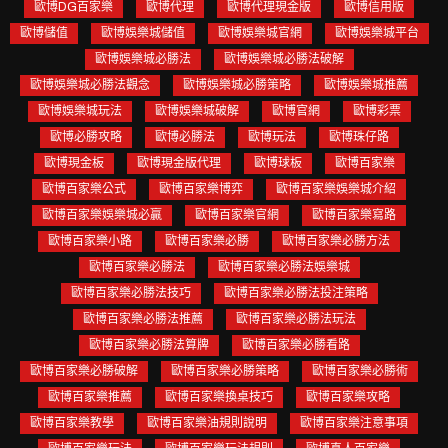
歐博DG百家樂
歐博代理
歐博代理現金版
歐博信用版
紹〉
歐博儲值
歐博娛樂城儲值
歐博娛樂城官網
歐博娛樂城平台
中
歐博娛樂城必勝法
歐博娛樂城必勝法破解
歐博娛樂城必勝法觀念
歐博娛樂城必勝策略
歐博娛樂城推薦
歐博娛樂城玩法
歐博娛樂城破解
歐博官網
歐博彩票
歐博必勝攻略
歐博必勝法
歐博玩法
歐博珠仔路
歐博現金板
歐博現金版代理
歐博球板
歐博百家樂
歐博百家樂公式
歐博百家樂博弈
歐博百家樂娛樂城介紹
歐博百家樂娛樂城必贏
歐博百家樂官網
歐博百家樂寫路
歐博百家樂小路
歐博百家樂必勝
歐博百家樂必勝方法
歐博百家樂必勝法
歐博百家樂必勝法娛樂城
歐博百家樂必勝法技巧
歐博百家樂必勝法投注策略
歐博百家樂必勝法推薦
歐博百家樂必勝法玩法
歐博百家樂必勝法算牌
歐博百家樂必勝看路
歐博百家樂必勝破解
歐博百家樂必勝策略
歐博百家樂必勝術
歐博百家樂推薦
歐博百家樂換桌技巧
歐博百家樂攻略
歐博百家樂教學
歐博百家樂油規則說明
歐博百家樂注意事項