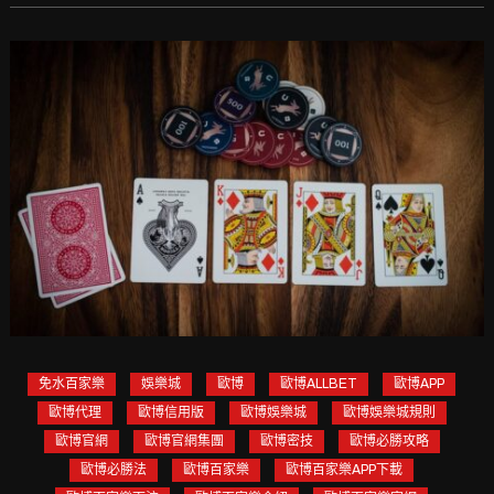
歐
博
百
家
樂
破
解
方
法〉
中
免水百家樂
娛樂城
歐博
歐博ALLBET
歐博APP
歐博代理
歐博信用版
歐博娛樂城
歐博娛樂城規則
歐博官網
歐博官網集團
歐博密技
歐博必勝攻略
歐博必勝法
歐博百家樂
歐博百家樂APP下載