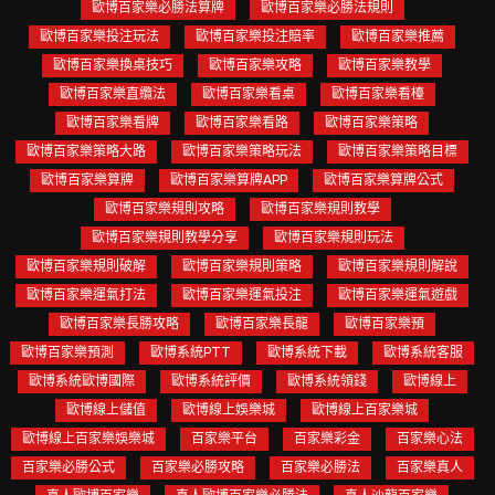
歐博百家樂必勝法算牌
歐博百家樂必勝法規則
歐博百家樂投注玩法
歐博百家樂投注賠率
歐博百家樂推薦
歐博百家樂換桌技巧
歐博百家樂攻略
歐博百家樂教學
歐博百家樂直纜法
歐博百家樂看桌
歐博百家樂看檯
歐博百家樂看牌
歐博百家樂看路
歐博百家樂策略
歐博百家樂策略大路
歐博百家樂策略玩法
歐博百家樂策略目標
歐博百家樂算牌
歐博百家樂算牌APP
歐博百家樂算牌公式
歐博百家樂規則攻略
歐博百家樂規則教學
歐博百家樂規則教學分享
歐博百家樂規則玩法
歐博百家樂規則破解
歐博百家樂規則策略
歐博百家樂規則解說
歐博百家樂運氣打法
歐博百家樂運氣投注
歐博百家樂運氣遊戲
歐博百家樂長勝攻略
歐博百家樂長龍
歐博百家樂預
歐博百家樂預測
歐博系統PTT
歐博系統下載
歐博系統客服
歐博系統歐博國際
歐博系統評價
歐博系統領錢
歐博線上
歐博線上儲值
歐博線上娛樂城
歐博線上百家樂城
歐博線上百家樂娛樂城
百家樂平台
百家樂彩金
百家樂心法
百家樂必勝公式
百家樂必勝攻略
百家樂必勝法
百家樂真人