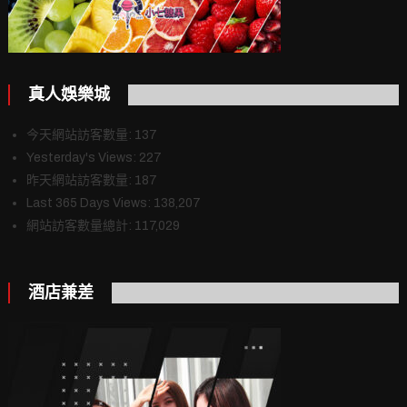
真人娛樂城
今天網站訪客數量:
137
Yesterday's Views:
227
昨天網站訪客數量:
187
Last 365 Days Views:
138,207
網站訪客數量總計:
117,029
酒店兼差