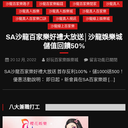
沙龍百家樂路子
沙龍百家樂輸錢
沙龍百家樂閒家
沙龍真人
沙龍真人娛樂
沙龍真人娛樂城
沙龍真人百家樂
沙龍真人百家樂口訣
沙龍真人視訊
沙龍線上娛樂城
沙龍線上百家樂
SA沙龍百家樂好禮大放送│沙龍娛樂城
儲值回饋50%
在
20 12 月, 2022
好玩百家樂娛樂城
留言功能已關閉
〈SA
SA沙龍百家樂好禮大放送 首存反利100%，儲1000送500！
沙
優惠活動說明： 即日起，新會員在SA百家樂遊 […]
龍
百
家
樂
八大兼職打工
好
禮
大