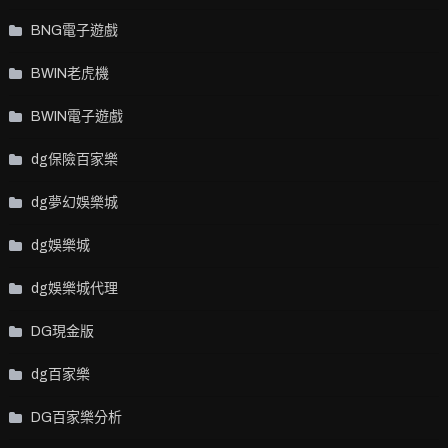
BNG電子遊戲
BWIN老虎機
BWIN電子遊戲
dg保險百家樂
dg夢幻娛樂城
dg娛樂城
dg娛樂城代理
DG現金版
dg百家樂
DG百家樂分析