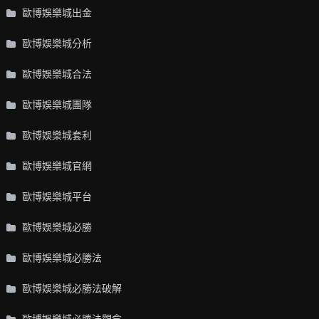
歐博娛樂城出金
歐博娛樂城分析
歐博娛樂城合法
歐博娛樂城團隊
歐博娛樂城套利
歐博娛樂城官網
歐博娛樂城平台
歐博娛樂城必勝
歐博娛樂城必勝法
歐博娛樂城必勝法破解