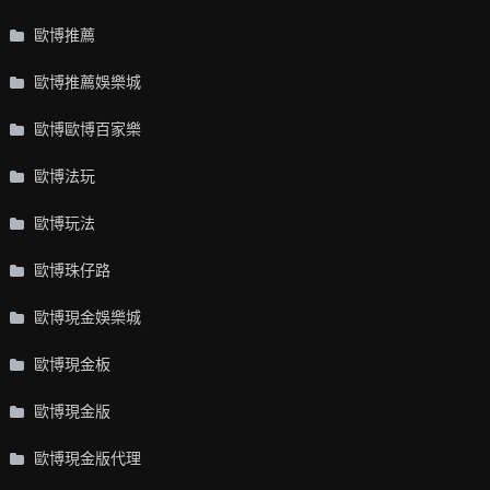
歐博推薦
歐博推薦娛樂城
歐博歐博百家樂
歐博法玩
歐博玩法
歐博珠仔路
歐博現金娛樂城
歐博現金板
歐博現金版
歐博現金版代理