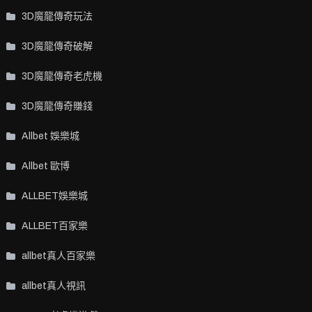
3D魔龍傳奇玩法
3D魔龍傳奇破解
3D魔龍傳奇老虎機
3D魔龍傳奇賺錢
Allbet 娛樂城
Allbet 歐博
ALLBET娛樂城
ALLBET百家樂
allbet真人百家樂
allbet真人視訊