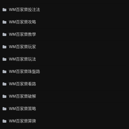
WM百家樂投注法
WM百家樂攻略
WM百家樂教學
WM百家樂玩家
WM百家樂玩法
WM百家樂珠盤路
WM百家樂看路
WM百家樂破解
WM百家樂策略
WM百家樂算牌