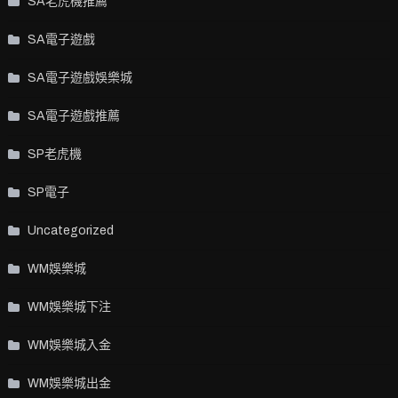
SA老虎機推薦
SA電子遊戲
SA電子遊戲娛樂城
SA電子遊戲推薦
SP老虎機
SP電子
Uncategorized
WM娛樂城
WM娛樂城下注
WM娛樂城入金
WM娛樂城出金