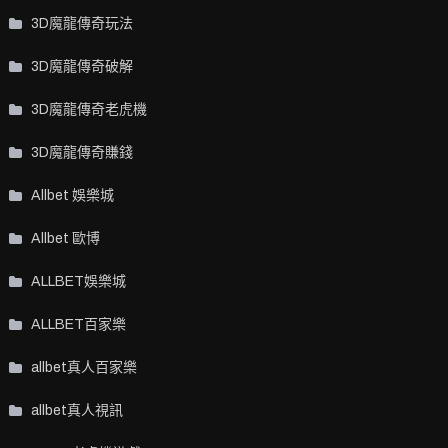
3D魔龍傳奇玩法
3D魔龍傳奇破解
3D魔龍傳奇老虎機
3D魔龍傳奇賺錢
Allbet 娛樂城
Allbet 歐博
ALLBET娛樂城
ALLBET百家樂
allbet真人百家樂
allbet真人視訊