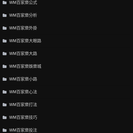
WM百家樂公式
WM百家樂分析
WM百家樂外掛
WM百家樂大眼路
WM百家樂大路
WM百家樂娛樂城
WM百家樂小路
WM百家樂心法
WM百家樂打法
WM百家樂技巧
WM百家樂投注