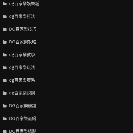
dg百家樂娛樂城
dg百家樂打法
DG百家樂技巧
DG百家樂攻略
dg百家樂教學
dg百家樂玩法
dg百家樂策略
dg百家樂規則
DG百家樂賺錢
DG百家樂贏錢
DG百家樂錄製