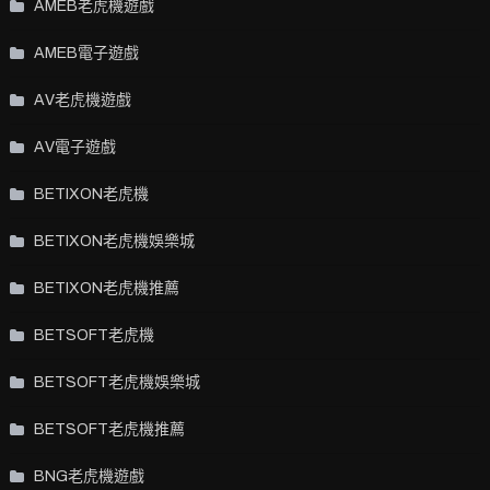
AMEB老虎機遊戲
AMEB電子遊戲
AV老虎機遊戲
AV電子遊戲
BETIXON老虎機
BETIXON老虎機娛樂城
BETIXON老虎機推薦
BETSOFT老虎機
BETSOFT老虎機娛樂城
BETSOFT老虎機推薦
BNG老虎機遊戲