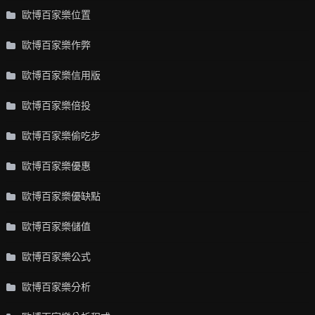
歐博百家樂位置
歐博百家樂作弊
歐博百家樂信用版
歐博百家樂倍投
歐博百家樂偷吃步
歐博百家樂優惠
歐博百家樂優缺點
歐博百家樂儲值
歐博百家樂公式
歐博百家樂分析