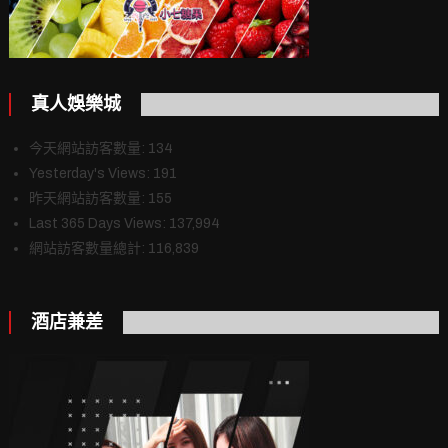
真人娛樂城
今天網站訪客數量:
134
Yesterday's Views:
191
昨天網站訪客數量:
155
Last 365 Days Views:
137,994
網站訪客數量總計:
116,839
酒店兼差