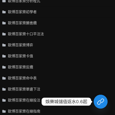
歐博百家樂分析程式
歐博百家樂初學者
歐博百家樂勝進纜
歐博百家樂十口平注法
歐博百家樂博弈
歐博百家樂卡值
歐博百家樂反纜
歐博百家樂命中表
歐博百家樂單邊下注
歐博百家樂在線投注
娛樂城儲值返水0.6起
歐博百家樂在線指南