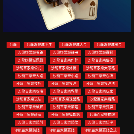
沙龍
沙龍娛樂城下注
沙龍娛樂城入金
沙龍娛樂城出金
沙龍娛樂城看路
沙龍娛樂城註冊
沙龍娛樂城贏錢
沙龍娛樂城遊戲
沙龍百家樂作弊
沙龍百家樂倍投
沙龍百家樂公式
沙龍百家樂外掛
沙龍百家樂大眼路
沙龍百家樂大路
沙龍百家樂小路
沙龍百家樂心法
沙龍百家樂技巧
沙龍百家樂投注
沙龍百家樂投注法
沙龍百家樂攻略
沙龍百家樂教學
沙龍百家樂玩家
沙龍百家樂玩法
沙龍百家樂珠盤路
沙龍百家樂看路
沙龍百家樂破解
沙龍百家樂策略
沙龍百家樂算牌
沙龍百家樂莊家
沙龍百家樂蟑螂路
沙龍百家樂補牌
沙龍百家樂規則
沙龍百家樂規律
沙龍百家樂賠率
沙龍百家樂賺錢
沙龍百家樂贏錢
沙龍百家樂贏錢公式