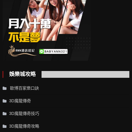
娛樂城攻略
​ 歐博百家樂口訣
3D魔龍傳奇
3D魔龍傳奇技巧
3D魔龍傳奇攻略