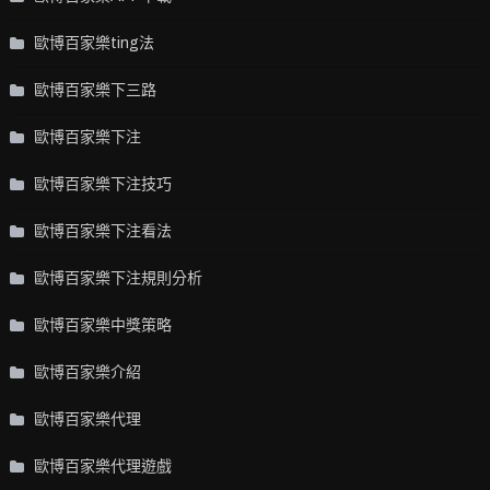
歐博百家樂ting法
歐博百家樂下三路
歐博百家樂下注
歐博百家樂下注技巧
歐博百家樂下注看法
歐博百家樂下注規則分析
歐博百家樂中獎策略
歐博百家樂介紹
歐博百家樂代理
歐博百家樂代理遊戲