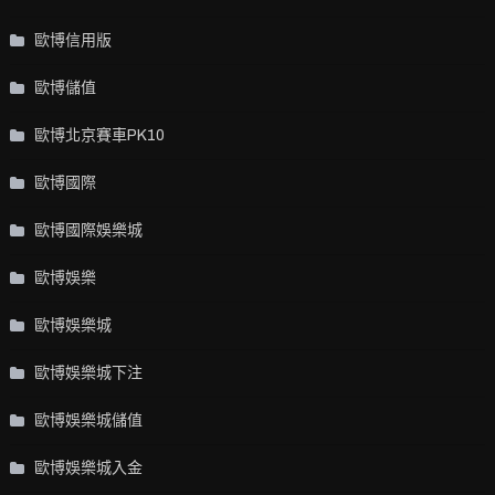
歐博信用版
歐博儲值
歐博北京賽車PK10
歐博國際
歐博國際娛樂城
歐博娛樂
歐博娛樂城
歐博娛樂城下注
歐博娛樂城儲值
歐博娛樂城入金