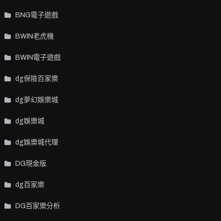
BNG電子遊戲
BWIN老虎機
BWIN電子遊戲
dg保險百家樂
dg夢幻娛樂城
dg娛樂城
dg娛樂城代理
DG現金版
dg百家樂
DG百家樂分析