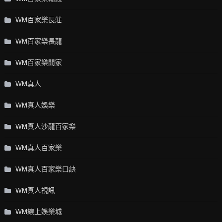
WM百家樂長莊
WM百家樂長龍
WM百家樂閒家
WM真人
WM真人娛樂
WM真人沙龍百家樂
WM真人百家樂
WM真人百家樂口訣
WM真人視訊
WM線上娛樂城