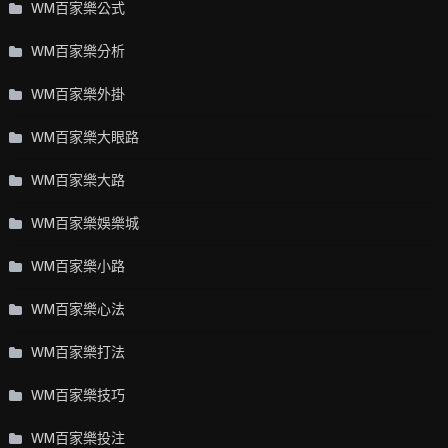
WM百家樂公式
WM百家樂分析
WM百家樂外掛
WM百家樂大眼路
WM百家樂大路
WM百家樂娛樂城
WM百家樂小路
WM百家樂心法
WM百家樂打法
WM百家樂技巧
WM百家樂投注