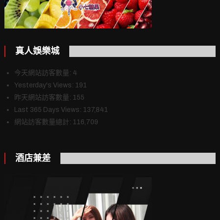
真人娛樂城
今天網站訪客數量:
4
Yesterday's Views:
191
昨天網站訪客數量:
155
Last 365 Days Views:
137,841
網站訪客數量總計:
116,709
酒店兼差