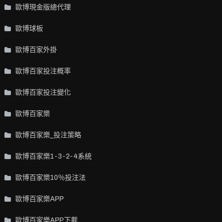
歐博現金版總代理
歐博球板
歐博百家外掛
歐博百家投注概率
歐博百家投注變化
歐博百家樂
歐博百家樂_投注策略
歐博百家樂1-3-2-4系統
歐博百家樂10％投注法
歐博百家樂APP
歐博百家樂APP下載