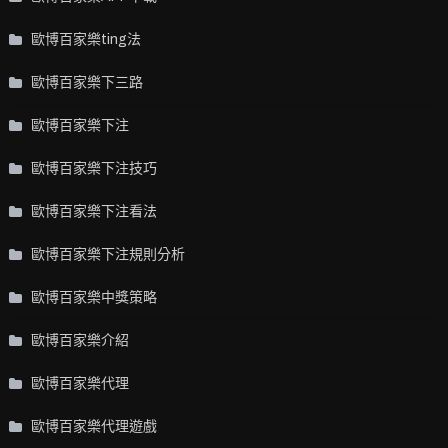
歐博百家樂ting法
歐博百家樂下三路
歐博百家樂下注
歐博百家樂下注技巧
歐博百家樂下注看法
歐博百家樂下注規則分析
歐博百家樂中獎策略
歐博百家樂介紹
歐博百家樂代理
歐博百家樂代理遊戲