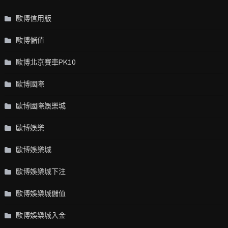
歐博信用版
歐博儲值
歐博北京賽車PK10
歐博國際
歐博國際娛樂城
歐博娛樂
歐博娛樂城
歐博娛樂城下注
歐博娛樂城儲值
歐博娛樂城入金