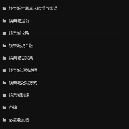
娛樂城推薦真人歐博百家樂
娛樂城提領
娛樂城攻略
娛樂城現金版
娛樂城百家樂
娛樂城規則說明
娛樂城記點方式
娛樂城賺錢
帶牌
必贏老虎機