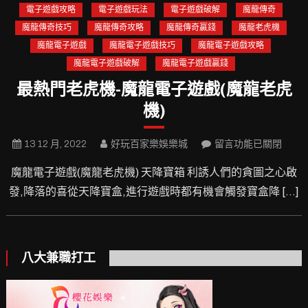
電子遊戲攻略
電子遊戲玩法
電子遊戲破解
魔龍傳奇
魔龍傳奇技巧
魔龍傳奇攻略
魔龍傳奇贏錢
魔龍老虎機
魔龍電子遊戲
魔龍電子遊戲技巧
魔龍電子遊戲攻略
魔龍電子遊戲破解
魔龍電子遊戲贏錢
最熱門老虎機-魔龍電子遊戲(魔龍老虎
機)
在
13 12 月, 2022
好玩百家樂娛樂城
留言功能已關閉
〈最
魔龍電子遊戲(魔龍老虎機) 天降寶箱 利誘人們的貪圖之心啟
熱
發,降落的喜從天降寶盒,進行遊戲時都有機會觸發寶盒降 […]
門
老
虎
機-
八大兼職打工
魔
龍
電