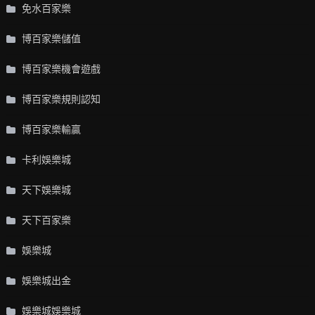
免水百家樂
博百家樂儲值
博百家樂機會遊戲
博百家樂規則認知
博百家樂輸贏
卡利娛樂城
天下娛樂城
天下百家樂
娛樂城
娛樂城出金
娛樂城娛樂城