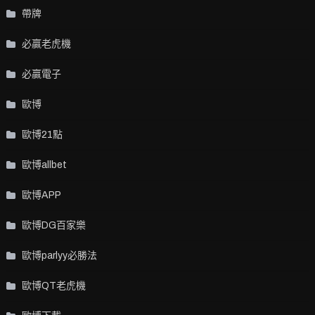
帶牌
必贏老虎機
必贏電子
歐博
歐博21點
歐博allbet
歐博APP
歐博DG百家樂
歐博parlyy必勝法
歐博QT老虎機