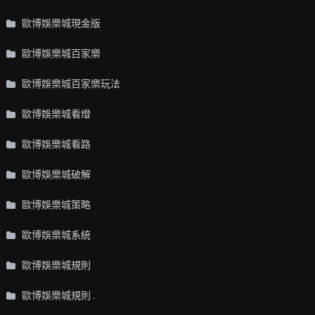
歐博娛樂城現金版
歐博娛樂城百家樂
歐博娛樂城百家樂玩法
歐博娛樂城看燈
歐博娛樂城看路
歐博娛樂城破解
歐博娛樂城策略
歐博娛樂城系統
歐博娛樂城規則
歐博娛樂城規則 .