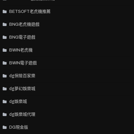
BETSOFT老虎機推薦
BNG老虎機遊戲
BNG電子遊戲
BWIN老虎機
BWIN電子遊戲
dg保險百家樂
dg夢幻娛樂城
dg娛樂城
dg娛樂城代理
DG現金版