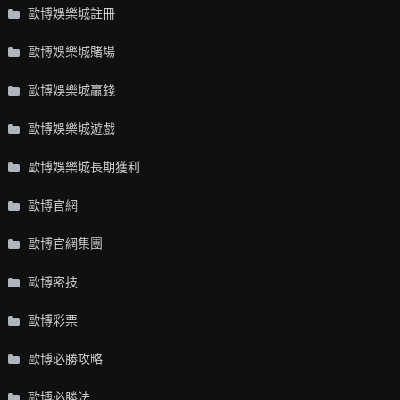
歐博娛樂城註冊
歐博娛樂城賭場
歐博娛樂城贏錢
歐博娛樂城遊戲
歐博娛樂城長期獲利
歐博官網
歐博官網集團
歐博密技
歐博彩票
歐博必勝攻略
歐博必勝法