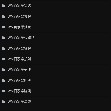
WM百家樂策略
WM百家樂算牌
WM百家樂莊家
WM百家樂蟑螂路
WM百家樂補牌
WM百家樂規則
WM百家樂規律
WM百家樂賠率
WM百家樂賺錢
WM百家樂贏錢