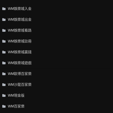
WM娛樂城入金
WM娛樂城出金
WM娛樂城看路
WM娛樂城註冊
WM娛樂城贏錢
WM娛樂城遊戲
WM歐博百家樂
WM沙龍百家樂
WM現金版
WM百家樂