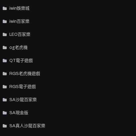
iwin娛樂城
iwin百家樂
LEO百家樂
og老虎機
QT電子遊戲
RGS老虎機遊戲
RGS電子遊戲
SA沙龍百家樂
SA現金版
SA真人沙龍百家樂