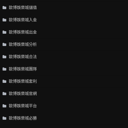
歐博娛樂城儲值
歐博娛樂城入金
歐博娛樂城出金
歐博娛樂城分析
歐博娛樂城合法
歐博娛樂城團隊
歐博娛樂城套利
歐博娛樂城官網
歐博娛樂城平台
歐博娛樂城必勝