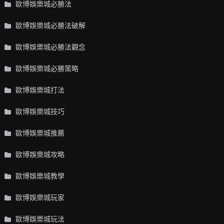
歐博娛樂城必勝法
歐博娛樂城必勝法破解
歐博娛樂城必勝法觀念
歐博娛樂城必勝策略
歐博娛樂城打法
歐博娛樂城技巧
歐博娛樂城推薦
歐博娛樂城攻略
歐博娛樂城教學
歐博娛樂城玩家
歐博娛樂城玩法