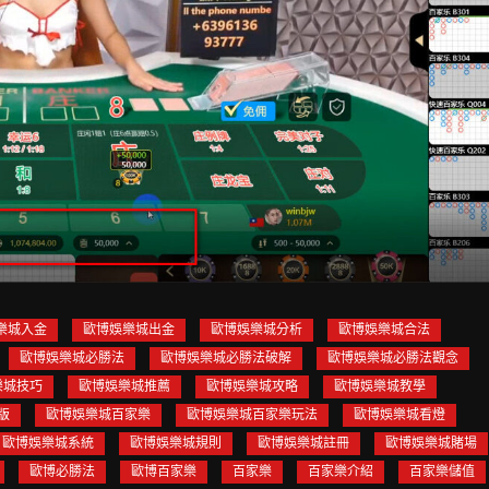
樂城入金
歐博娛樂城出金
歐博娛樂城分析
歐博娛樂城合法
歐博娛樂城必勝法
歐博娛樂城必勝法破解
歐博娛樂城必勝法觀念
樂城技巧
歐博娛樂城推薦
歐博娛樂城攻略
歐博娛樂城教學
版
歐博娛樂城百家樂
歐博娛樂城百家樂玩法
歐博娛樂城看燈
歐博娛樂城系統
歐博娛樂城規則
歐博娛樂城註冊
歐博娛樂城賭場
歐博必勝法
歐博百家樂
百家樂
百家樂介紹
百家樂儲值