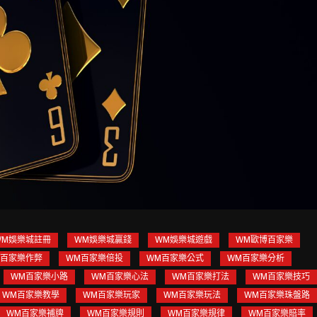
打
到
100
萬
技
巧
攻
略〉
中
WM娛樂城註冊
WM娛樂城贏錢
WM娛樂城遊戲
WM歐博百家樂
M百家樂作弊
WM百家樂倍投
WM百家樂公式
WM百家樂分析
WM百家樂小路
WM百家樂心法
WM百家樂打法
WM百家樂技巧
WM百家樂教學
WM百家樂玩家
WM百家樂玩法
WM百家樂珠盤路
WM百家樂補牌
WM百家樂規則
WM百家樂規律
WM百家樂賠率