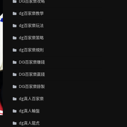
DG百家樂攻略
dg百家樂教學
dg百家樂玩法
dg百家樂策略
dg百家樂規則
DG百家樂賺錢
DG百家樂贏錢
DG百家樂錄製
dg真人百家樂
dg真人輪盤
dg真人龍虎