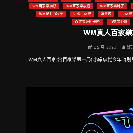
WM百家樂賺錢
WM百家樂贏錢
WM百家樂路子
WM線上百家樂
免水百家樂
娛樂城
百家樂
百家樂必勝策略
百家樂必贏
WM真人百家樂
2 2 月, 2023
好
WM真人百家樂(百家樂第一局) 小編感覺今年特別