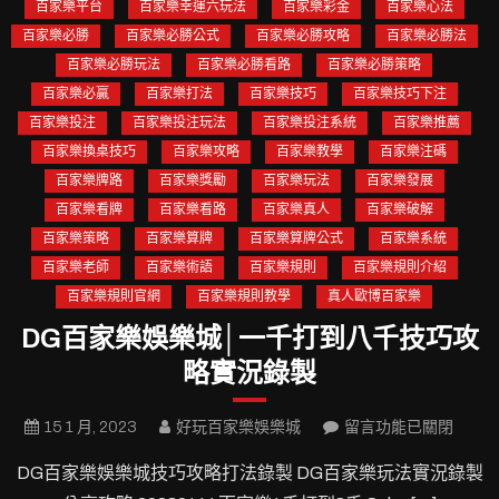
百家樂平台
百家樂幸運六玩法
百家樂彩金
百家樂心法
百家樂必勝
百家樂必勝公式
百家樂必勝攻略
百家樂必勝法
百家樂必勝玩法
百家樂必勝看路
百家樂必勝策略
百家樂必贏
百家樂打法
百家樂技巧
百家樂技巧下注
百家樂投注
百家樂投注玩法
百家樂投注系統
百家樂推薦
百家樂換桌技巧
百家樂攻略
百家樂教學
百家樂注碼
百家樂牌路
百家樂獎勵
百家樂玩法
百家樂發展
百家樂看牌
百家樂看路
百家樂真人
百家樂破解
百家樂策略
百家樂算牌
百家樂算牌公式
百家樂系統
百家樂老師
百家樂術語
百家樂規則
百家樂規則介紹
百家樂規則官網
百家樂規則教學
真人歐博百家樂
DG百家樂娛樂城│一千打到八千技巧攻
略實況錄製
在
15 1 月, 2023
好玩百家樂娛樂城
留言功能已關閉
〈DG
DG百家樂娛樂城技巧攻略打法錄製 DG百家樂玩法實況錄製
百