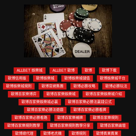
樂
系
統、
百
家
樂|
賺
錢,
預
測,
ALLBET 娛樂城
ALLBET 歐博
歐博
歐博下載
點
歐博信用版
歐博娛樂城
歐博娛樂城儲值
歐博娛樂城平台
算
歐博娛樂城規則
歐博官網集團
歐博必勝攻略
歐博必勝玩法
法,
歐博百家樂博弈
歐博百家樂娛樂城
歐博百家樂娛樂城介紹
教
歐博百家樂娛樂城必贏
歐博百家樂必勝法贏錢公式
學,
歐博百家樂必勝法遊戲
歐博百家樂必勝看牌
贏
歐博百家樂必勝看路
歐博百家樂補牌
歐博百家樂規則
錢
歐博百家樂規則教學
歐博百家樂規則教學分享
歐博百家樂論壇
方
歐博總代理
歐博老虎機
歐博規則
歐博賓果賓果