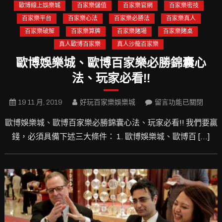
歐博線上娛樂城
百家樂儲值
百家樂官網
百家樂密技
百家樂平台
百家樂心法
百家樂必勝法
百家樂真人
百家樂破解
百家樂算牌
百家樂賭場
百家樂賭桌
真人歐博百家樂
真人沙龍百家樂
歐博娛樂城、歐博百家樂必勝錦囊心
法、玩家必看!!
在
19 11 月, 2019
好玩百家樂娛樂城
留言功能已關閉
〈歐
歐博娛樂城、歐博百家樂必勝錦囊心法、玩家必看!! 我們要贏
博
錢，必須具備下述三大條件： 1. 歐博娛樂城、歐博百 […]
娛
樂
城、
歐
博
百
家