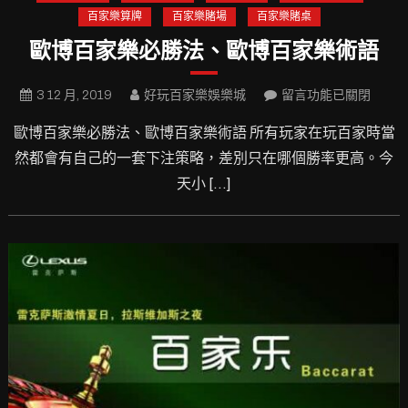
式,
百家樂算牌
百家樂賭場
百家樂賭桌
密
歐博百家樂必勝法、歐博百家樂術語
技;
沒
在
3 12 月, 2019
好玩百家樂娛樂城
留言功能已關閉
有
〈歐
私
歐博百家樂必勝法、歐博百家樂術語 所有玩家在玩百家時當
博
心
然都會有自己的一套下注策略，差別只在哪個勝率更高。今
百
完
天小 […]
家
整〉
樂
中
必
勝
法、
歐
博
百
家
樂