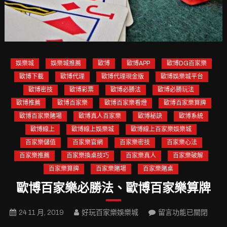
百
家
樂
娛
樂
娛樂城
娛樂城推薦
歐博
歐博APP
歐博DG百家樂
城
歐博下載
歐博代理
歐博代理現金版
歐博娛樂城平台
研
歐博密技
歐博彩票
歐博必勝法
歐博必勝玩法
究〉
中
歐博推薦
歐博百家樂
歐博百家樂看燈
歐博百家樂算牌
歐博百家樂賭場
歐博真人百家樂
歐博秘訣
歐博系統
歐博線上
歐博線上娛樂城
歐博線上百家樂娛樂城
百家樂儲值
百家樂官網
百家樂密技
百家樂心法
百家樂推薦
百家樂換桌技巧
百家樂真人
百家樂破解
百家樂算牌
百家樂賭場
百家樂賭桌
歐博百家樂必勝法、歐博百家樂算牌
在
24 11 月, 2019
好玩百家樂娛樂城
留言功能已關閉
〈歐