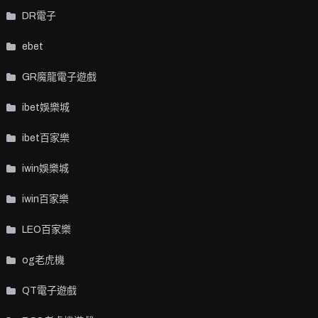
DR電子
ebet
GR魔龍電子遊戲
ibet娛樂城
ibet百家樂
iwin娛樂城
iwin百家樂
LEO百家樂
og老虎機
QT電子遊戲