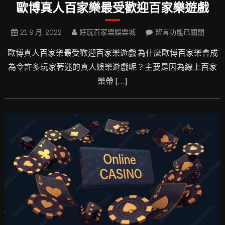
歐博真人百家樂最受歡迎百家樂遊戲
在
21 9 月, 2022
好玩百家樂娛樂城
留言功能已關閉
〈歐
歐博真人百家樂最受歡迎百家樂遊戲 為什麼歐博百家樂會成
博
為令許多玩家著迷的真人娛樂遊戲呢？主要是因為線上百家
真
樂帶 […]
人
百
家
樂
最
受
歡
迎
百
家
樂
遊