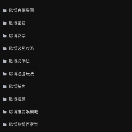
歐博官網集團
歐博密技
歐博彩票
歐博必勝攻略
歐博必勝法
歐博必勝玩法
歐博捕魚
歐博推薦
歐博推薦娛樂城
歐博歐博百家樂