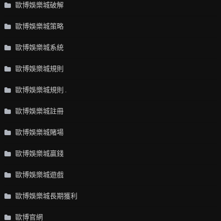
歐博娛樂城破解
歐博娛樂城策略
歐博娛樂城系統
歐博娛樂城規則
歐博娛樂城規則 .
歐博娛樂城註冊
歐博娛樂城賭場
歐博娛樂城贏錢
歐博娛樂城遊戲
歐博娛樂城長期獲利
歐博官網