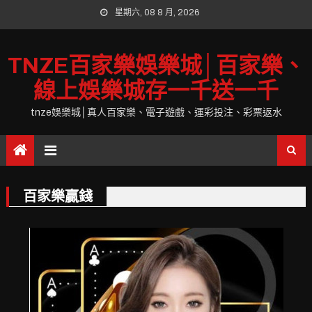
Skip
星期六, 08 8 月, 2026
to
content
TNZE百家樂娛樂城│百家樂、
線上娛樂城存一千送一千
tnze娛樂城│真人百家樂、電子遊戲、運彩投注、彩票返水
百家樂贏錢