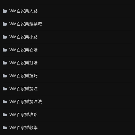
WM百家樂大路
WM百家樂娛樂城
WM百家樂小路
WM百家樂心法
WM百家樂打法
WM百家樂技巧
WM百家樂投注
WM百家樂投注法
WM百家樂攻略
WM百家樂教學