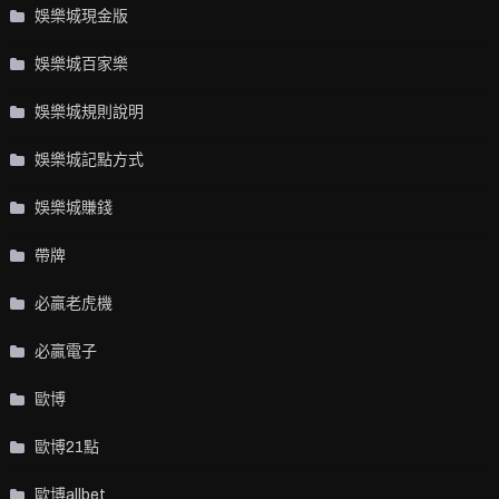
娛樂城現金版
娛樂城百家樂
娛樂城規則說明
娛樂城記點方式
娛樂城賺錢
帶牌
必贏老虎機
必贏電子
歐博
歐博21點
歐博allbet