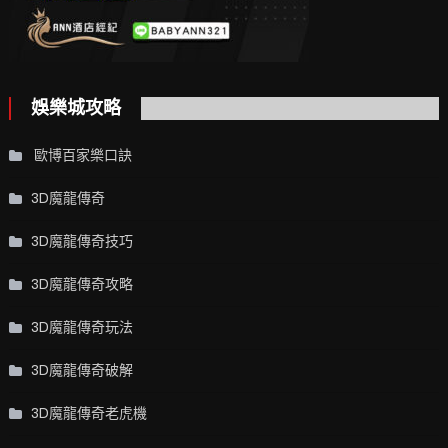
娛樂城攻略
​ 歐博百家樂口訣
3D魔龍傳奇
3D魔龍傳奇技巧
3D魔龍傳奇攻略
3D魔龍傳奇玩法
3D魔龍傳奇破解
3D魔龍傳奇老虎機