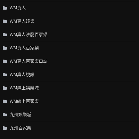
WM真人
WM真人娛樂
WM真人沙龍百家樂
WM真人百家樂
WM真人百家樂口訣
WM真人視訊
WM線上娛樂城
WM線上百家樂
九州娛樂城
九州百家樂