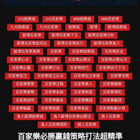
戲〉
中
DG娛樂城
DG百家樂
WM娛樂城
WM百家樂
九州娛樂城
九州百家樂
娛樂城
歐博
歐博娛樂城
歐博百家樂
歐博百家樂下注
歐博百家樂分析
歐博百家樂如何玩
歐博百家樂技巧
歐博百家樂真人
歐博百家樂算牌
百家樂
百家樂娛樂城
百家樂彩金
百家樂心法
百家樂必勝
百家樂必勝法
百家樂必勝玩法
百家樂必贏
百家樂打法
百家樂技巧
百家樂技巧下注
百家樂投注
百家樂投注玩法
百家樂投注系統
百家樂攻略
百家樂教學
百家樂注碼
百家樂真人
百家樂破解
百家樂策略
百家樂系統
百家樂術語
百家樂規則
百家樂說明
百家樂賭桌
百家樂賺錢
百家樂贏錢
百家樂輸贏
百家樂遊戲
百家樂長莊
百家樂點數計算
真人歐博娛樂城
真人歐博百家樂必勝法
真人百家樂
真人百家樂規則
線上百家樂
百家樂必勝贏錢策略打法超精準