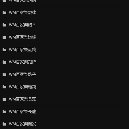
WM百家樂規則
WM百家樂規律
WM百家樂賠率
WM百家樂賺錢
WM百家樂贏錢
WM百家樂跟牌
WM百家樂路子
WM百家樂輸錢
WM百家樂長莊
WM百家樂長龍
WM百家樂閒家