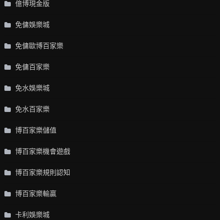
億博現金版
免傭娛樂城
免傭歐博百家樂
免傭百家樂
免水娛樂城
免水百家樂
博百家樂儲值
博百家樂機會遊戲
博百家樂規則認知
博百家樂輸贏
卡利娛樂城