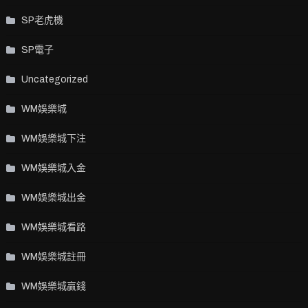
SP老虎機
SP電子
Uncategorized
WM娛樂城
WM娛樂城下注
WM娛樂城入金
WM娛樂城出金
WM娛樂城看路
WM娛樂城註冊
WM娛樂城贏錢