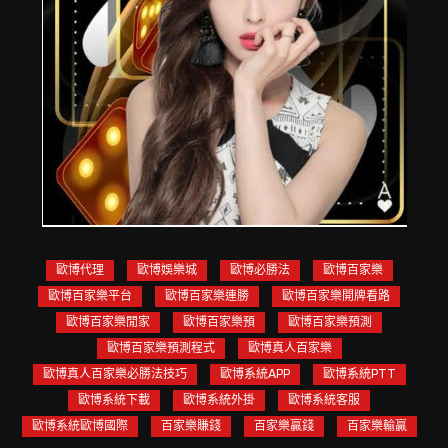
歐博代理
歐博娛樂城
歐博必勝法
歐博百家樂
歐博百家樂平台
歐博百家樂連勝
歐博百家樂開牌看路
歐博百家樂閒家
歐博百家樂預
歐博百家樂預測
歐博百家樂預測程式
歐博真人百家樂
歐博真人百家樂必勝法技巧
歐博系統APP
歐博系統PTT
歐博系統下載
歐博系統外掛
歐博系統客服
歐博系統歐博國際
百家樂賺錢
百家樂贏錢
百家樂輸贏