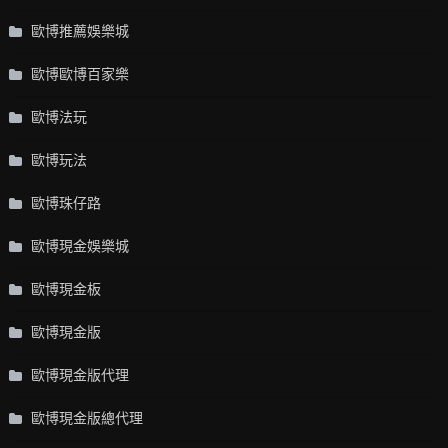
歐博推薦娛樂城
歐博歐博百家樂
歐博法玩
歐博玩法
歐博珠仔路
歐博現金娛樂城
歐博現金板
歐博現金版
歐博現金版代理
歐博現金版總代理