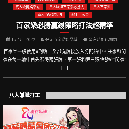
真人歐博娛樂城
真人歐博百家樂必勝法
真人百家樂
真人百家樂規則
線上百家樂
百家樂必勝贏錢策略打法超精準
在
15 7 月, 2022
好玩百家樂娛樂城
留言功能已關閉
〈百
百家樂一般使用8副牌，全部洗牌後放入分配箱中。莊家和閒
家
家在每一輪中首先獲得兩張牌，第一張和第三張牌發給“閒家”
樂
[…]
必
勝
贏
錢
八大兼職打工
策
略
打
法
超