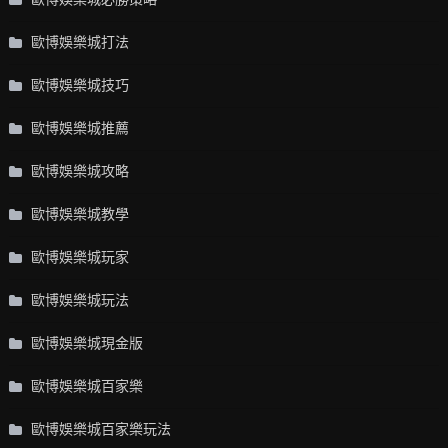
歐博娛樂城打法
歐博娛樂城技巧
歐博娛樂城推薦
歐博娛樂城攻略
歐博娛樂城教學
歐博娛樂城玩家
歐博娛樂城玩法
歐博娛樂城現金版
歐博娛樂城百家樂
歐博娛樂城百家樂玩法