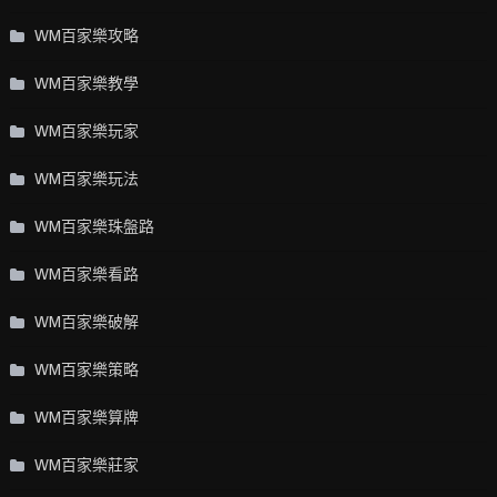
WM百家樂攻略
WM百家樂教學
WM百家樂玩家
WM百家樂玩法
WM百家樂珠盤路
WM百家樂看路
WM百家樂破解
WM百家樂策略
WM百家樂算牌
WM百家樂莊家