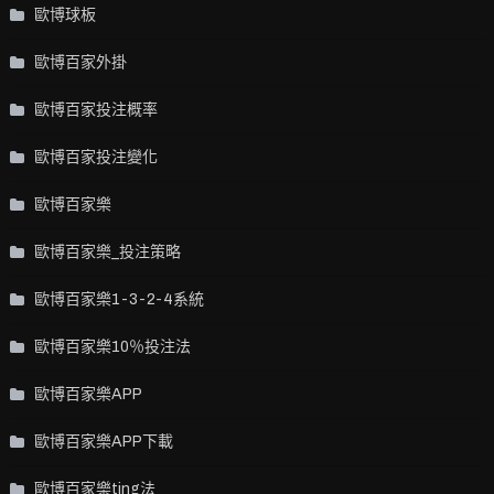
歐博球板
歐博百家外掛
歐博百家投注概率
歐博百家投注變化
歐博百家樂
歐博百家樂_投注策略
歐博百家樂1-3-2-4系統
歐博百家樂10％投注法
歐博百家樂APP
歐博百家樂APP下載
歐博百家樂ting法