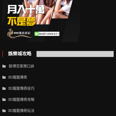
娛樂城攻略
​ 歐博百家樂口訣
3D魔龍傳奇
3D魔龍傳奇技巧
3D魔龍傳奇攻略
3D魔龍傳奇玩法