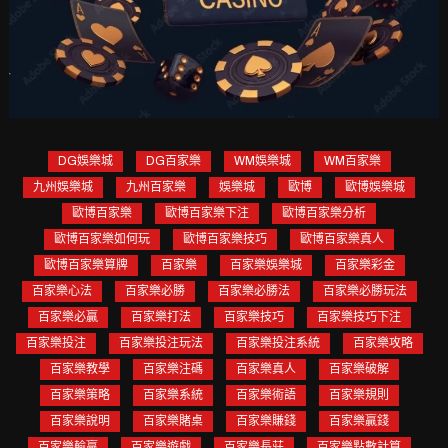
DG娛樂城
DG百家樂
WM娛樂城
WM百家樂
九州娛樂城
九州百家樂
娛樂城
歐博
歐博娛樂城
歐博百家樂
歐博百家樂下注
歐博百家樂分析
歐博百家樂如何玩
歐博百家樂技巧
歐博百家樂真人
歐博百家樂算牌
百家樂
百家樂娛樂城
百家樂彩金
百家樂心法
百家樂必勝
百家樂必勝法
百家樂必勝玩法
百家樂必贏
百家樂打法
百家樂技巧
百家樂技巧下注
百家樂投注
百家樂投注玩法
百家樂投注系統
百家樂攻略
百家樂教學
百家樂注碼
百家樂真人
百家樂破解
百家樂策略
百家樂系統
百家樂術語
百家樂規則
百家樂說明
百家樂賭桌
百家樂賺錢
百家樂贏錢
百家樂輸贏
百家樂遊戲
百家樂長莊
百家樂點數計算