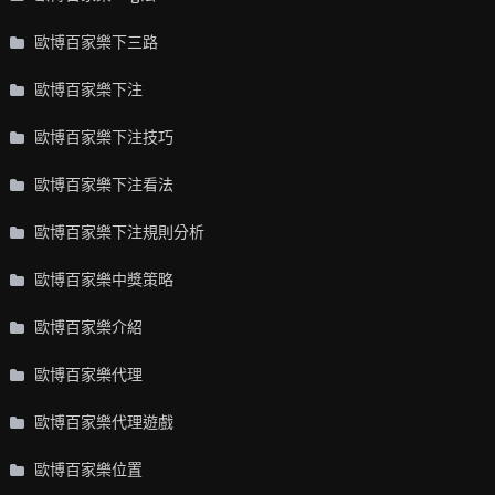
歐博百家樂下三路
歐博百家樂下注
歐博百家樂下注技巧
歐博百家樂下注看法
歐博百家樂下注規則分析
歐博百家樂中獎策略
歐博百家樂介紹
歐博百家樂代理
歐博百家樂代理遊戲
歐博百家樂位置