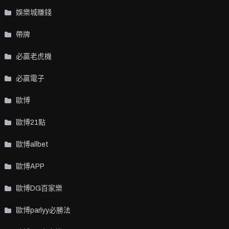
娛樂城賺錢
帶牌
必贏老虎機
必贏電子
歐博
歐博21點
歐博allbet
歐博APP
歐博DG百家樂
歐博parlyy必勝法