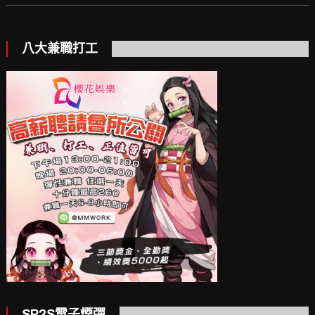
老
虎
機-
八大兼職打工
魔
龍
電
子
遊
戲
(魔
龍
老
虎
機)〉
中
SP2S電子煙彈