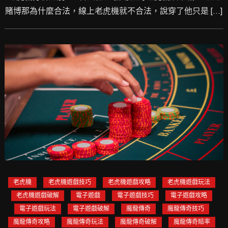
上
賭博那為什麼合法，線上老虎機就不合法，說穿了他只是 […]
老
虎
機/
電
子
遊
戲
攻
略
分
析
玩
法〉
中
老虎機
老虎機遊戲技巧
老虎機遊戲攻略
老虎機遊戲玩法
老虎機遊戲破解
電子遊戲
電子遊戲技巧
電子遊戲攻略
電子遊戲玩法
電子遊戲破解
魔龍傳奇
魔龍傳奇技巧
魔龍傳奇攻略
魔龍傳奇玩法
魔龍傳奇破解
魔龍傳奇賠率