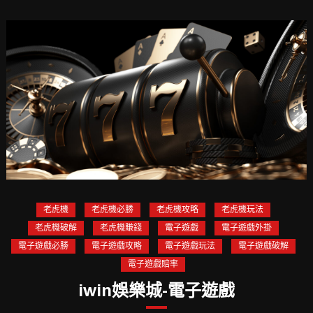
知
道
的
老
虎
機/
電
子
遊
戲
技
巧〉
老虎機
老虎機必勝
老虎機攻略
老虎機玩法
中
老虎機破解
老虎機賺錢
電子遊戲
電子遊戲外掛
電子遊戲必勝
電子遊戲攻略
電子遊戲玩法
電子遊戲破解
電子遊戲賠率
iwin娛樂城-電子遊戲