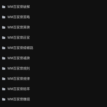
WM百家樂破解
WM百家樂策略
WM百家樂算牌
WM百家樂莊家
WM百家樂蟑螂路
WM百家樂補牌
WM百家樂規則
WM百家樂規律
WM百家樂賠率
WM百家樂賺錢