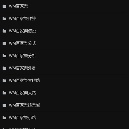
WM百家樂
WM百家樂作弊
WM百家樂倍投
WM百家樂公式
WM百家樂分析
WM百家樂外掛
WM百家樂大眼路
WM百家樂大路
WM百家樂娛樂城
WM百家樂小路