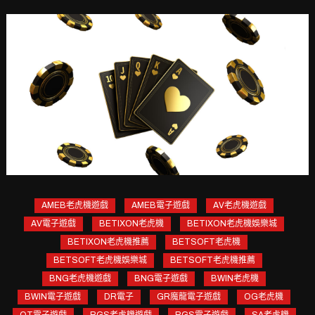
起
死
回
生
攻
略、
最
熱
門
電
子
遊
AMEB老虎機遊戲
AMEB電子遊戲
AV老虎機遊戲
戲
AV電子遊戲
BETIXON老虎機
BETIXON老虎機娛樂城
<
BETIXON老虎機推薦
BETSOFT老虎機
魔
BETSOFT老虎機娛樂城
BETSOFT老虎機推薦
龍
BNG老虎機遊戲
BNG電子遊戲
BWIN老虎機
傳
BWIN電子遊戲
DR電子
GR魔龍電子遊戲
OG老虎機
奇
QT電子遊戲
RGS老虎機遊戲
RGS電子遊戲
SA老虎機