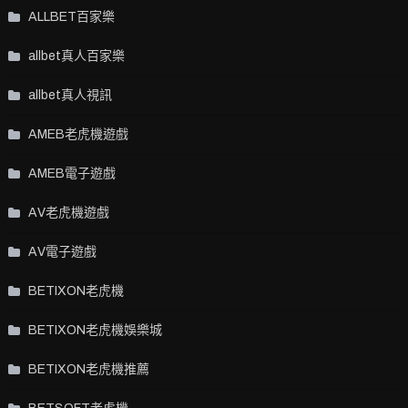
ALLBET百家樂
allbet真人百家樂
allbet真人視訊
AMEB老虎機遊戲
AMEB電子遊戲
AV老虎機遊戲
AV電子遊戲
BETIXON老虎機
BETIXON老虎機娛樂城
BETIXON老虎機推薦