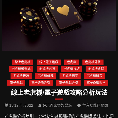
遊
戲
術
語
名
詞
不
能
不
線上老虎機
線上電子遊戲
老虎機
老虎機外掛
知
老虎機娛樂城
老虎機必勝
老虎機技巧
老虎機攻略
道〉
老虎機玩法
老虎機破解
老虎機賠率
老虎機賺錢
中
電子遊戲
電子遊戲外掛
電子遊戲必勝
電子遊戲賠率
線上老虎機/電子遊戲攻略分析玩法
在
13 12 月, 2022
好玩百家樂娛樂城
留言功能已關閉
〈線
老虎機分析差別一 : 合法性 遊藝場裡的老虎機娛樂城 ，也是