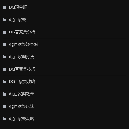
DG現金版
dg百家樂
DG百家樂分析
dg百家樂娛樂城
dg百家樂打法
DG百家樂技巧
DG百家樂攻略
dg百家樂教學
dg百家樂玩法
dg百家樂策略