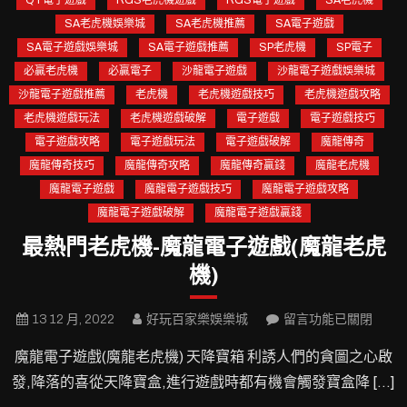
>〉
SA老虎機娛樂城
SA老虎機推薦
SA電子遊戲
中
SA電子遊戲娛樂城
SA電子遊戲推薦
SP老虎機
SP電子
必贏老虎機
必贏電子
沙龍電子遊戲
沙龍電子遊戲娛樂城
沙龍電子遊戲推薦
老虎機
老虎機遊戲技巧
老虎機遊戲攻略
老虎機遊戲玩法
老虎機遊戲破解
電子遊戲
電子遊戲技巧
電子遊戲攻略
電子遊戲玩法
電子遊戲破解
魔龍傳奇
魔龍傳奇技巧
魔龍傳奇攻略
魔龍傳奇贏錢
魔龍老虎機
魔龍電子遊戲
魔龍電子遊戲技巧
魔龍電子遊戲攻略
魔龍電子遊戲破解
魔龍電子遊戲贏錢
最熱門老虎機-魔龍電子遊戲(魔龍老虎
機)
在
13 12 月, 2022
好玩百家樂娛樂城
留言功能已關閉
〈最
魔龍電子遊戲(魔龍老虎機) 天降寶箱 利誘人們的貪圖之心啟
熱
發,降落的喜從天降寶盒,進行遊戲時都有機會觸發寶盒降 […]
門