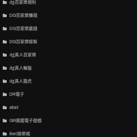
dg百家樂規則
DG百家樂賺錢
DG百家樂贏錢
DG百家樂錄製
dg真人百家樂
dg真人輪盤
dg真人龍虎
DR電子
ebet
GR魔龍電子遊戲
ibet娛樂城