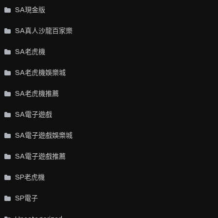
SA現金版
SA真人沙龍百家樂
SA老虎機
SA老虎機娛樂城
SA老虎機推薦
SA電子遊戲
SA電子遊戲娛樂城
SA電子遊戲推薦
SP老虎機
SP電子