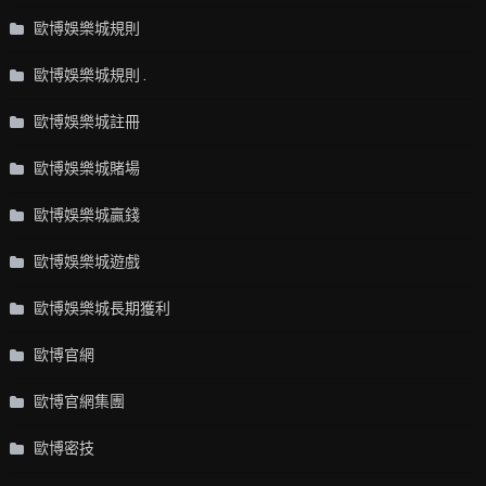
歐博娛樂城規則
歐博娛樂城規則 .
歐博娛樂城註冊
歐博娛樂城賭場
歐博娛樂城贏錢
歐博娛樂城遊戲
歐博娛樂城長期獲利
歐博官網
歐博官網集團
歐博密技