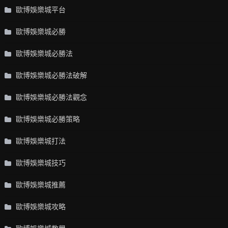
歐博娛樂城平台
歐博娛樂城必勝
歐博娛樂城必勝法
歐博娛樂城必勝法破解
歐博娛樂城必勝法觀念
歐博娛樂城必勝策略
歐博娛樂城打法
歐博娛樂城技巧
歐博娛樂城推薦
歐博娛樂城攻略