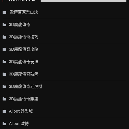
​ 歐博百家樂口訣
3D魔龍傳奇
3D魔龍傳奇技巧
3D魔龍傳奇攻略
3D魔龍傳奇玩法
3D魔龍傳奇破解
3D魔龍傳奇老虎機
3D魔龍傳奇賺錢
Allbet 娛樂城
Allbet 歐博