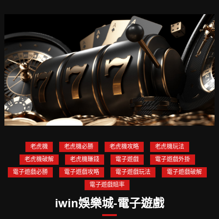
知
道
的
老
虎
機/
電
子
遊
戲
技
巧〉
老虎機
老虎機必勝
老虎機攻略
老虎機玩法
中
老虎機破解
老虎機賺錢
電子遊戲
電子遊戲外掛
電子遊戲必勝
電子遊戲攻略
電子遊戲玩法
電子遊戲破解
電子遊戲賠率
iwin娛樂城-電子遊戲