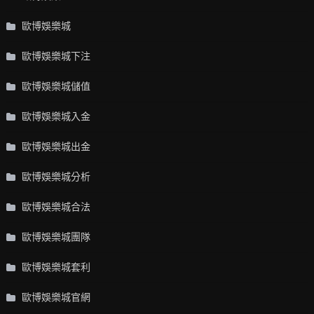
歐博娛樂城
歐博娛樂城下注
歐博娛樂城儲值
歐博娛樂城入金
歐博娛樂城出金
歐博娛樂城分析
歐博娛樂城合法
歐博娛樂城團隊
歐博娛樂城套利
歐博娛樂城官網