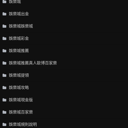
娛樂城
娛樂城出金
娛樂城娛樂城
娛樂城彩金
娛樂城推薦
娛樂城推薦真人歐博百家樂
娛樂城提領
娛樂城攻略
娛樂城現金版
娛樂城百家樂
娛樂城規則說明