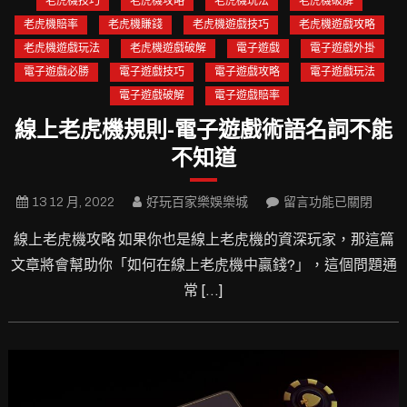
老虎機技巧
老虎機攻略
老虎機玩法
老虎機破解
老虎機賠率
老虎機賺錢
老虎機遊戲技巧
老虎機遊戲攻略
老虎機遊戲玩法
老虎機遊戲破解
電子遊戲
電子遊戲外掛
電子遊戲必勝
電子遊戲技巧
電子遊戲攻略
電子遊戲玩法
電子遊戲破解
電子遊戲賠率
線上老虎機規則-電子遊戲術語名詞不能
不知道
在
13 12 月, 2022
好玩百家樂娛樂城
留言功能已關閉
〈線
線上老虎機攻略 如果你也是線上老虎機的資深玩家，那這篇
上
文章將會幫助你「如何在線上老虎機中贏錢?」，這個問題通
老
常 […]
虎
機
規
則-
電
子