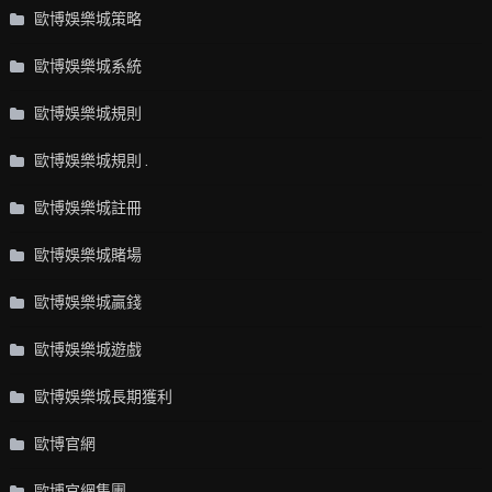
歐博娛樂城策略
歐博娛樂城系統
歐博娛樂城規則
歐博娛樂城規則 .
歐博娛樂城註冊
歐博娛樂城賭場
歐博娛樂城贏錢
歐博娛樂城遊戲
歐博娛樂城長期獲利
歐博官網
歐博官網集團