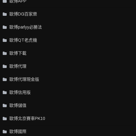
歐博APP
歐博DG百家樂
歐博parlyy必勝法
歐博QT老虎機
歐博下載
歐博代理
歐博代理現金版
歐博信用版
歐博儲值
歐博北京賽車PK10
歐博國際