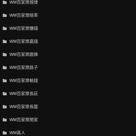
WM百家樂規律
WM百家樂賠率
WM百家樂賺錢
WM百家樂贏錢
WM百家樂跟牌
WM百家樂路子
WM百家樂輸錢
WM百家樂長莊
WM百家樂長龍
WM百家樂閒家
WM真人