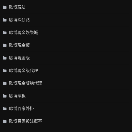
歐博玩法
歐博珠仔路
歐博現金娛樂城
歐博現金板
歐博現金版
歐博現金版代理
歐博現金版總代理
歐博球板
歐博百家外掛
歐博百家投注概率