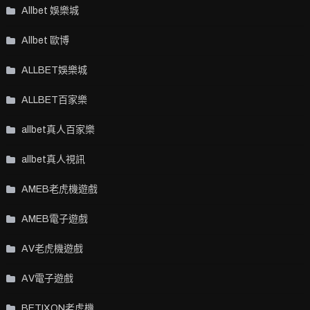
Allbet 娛樂城
Allbet 歐博
ALLBET娛樂城
ALLBET百家樂
allbet真人百家樂
allbet真人視訊
AMEB老虎機遊戲
AMEB電子遊戲
AV老虎機遊戲
AV電子遊戲
BETIXON老虎機