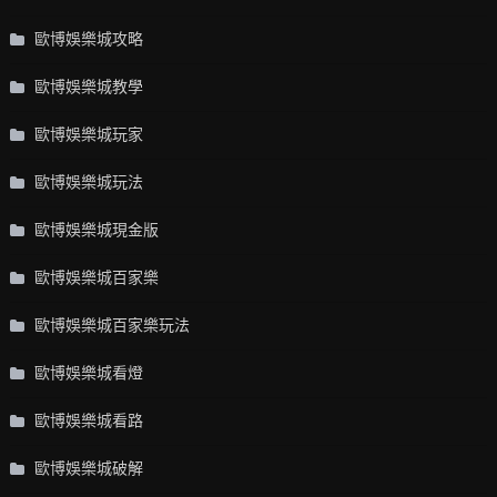
歐博娛樂城攻略
歐博娛樂城教學
歐博娛樂城玩家
歐博娛樂城玩法
歐博娛樂城現金版
歐博娛樂城百家樂
歐博娛樂城百家樂玩法
歐博娛樂城看燈
歐博娛樂城看路
歐博娛樂城破解