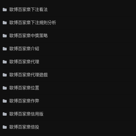
歐博百家樂下注看法
歐博百家樂下注規則分析
歐博百家樂中獎策略
歐博百家樂介紹
歐博百家樂代理
歐博百家樂代理遊戲
歐博百家樂位置
歐博百家樂作弊
歐博百家樂信用版
歐博百家樂倍投