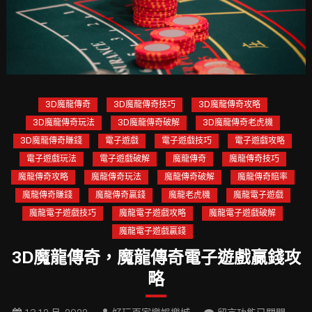
3D魔龍傳奇
3D魔龍傳奇技巧
3D魔龍傳奇攻略
3D魔龍傳奇玩法
3D魔龍傳奇破解
3D魔龍傳奇老虎機
3D魔龍傳奇賺錢
電子遊戲
電子遊戲技巧
電子遊戲攻略
電子遊戲玩法
電子遊戲破解
魔龍傳奇
魔龍傳奇技巧
魔龍傳奇攻略
魔龍傳奇玩法
魔龍傳奇破解
魔龍傳奇賠率
魔龍傳奇賺錢
魔龍傳奇贏錢
魔龍老虎機
魔龍電子遊戲
魔龍電子遊戲技巧
魔龍電子遊戲攻略
魔龍電子遊戲破解
魔龍電子遊戲贏錢
3D魔龍傳奇，魔龍傳奇電子遊戲贏錢攻
略