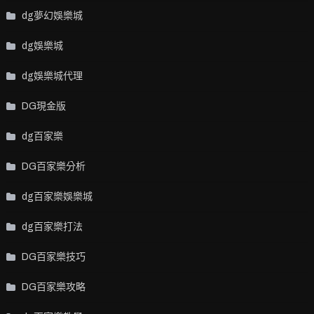
dg夢幻娛樂城
dg娛樂城
dg娛樂城代理
DG現金版
dg百家樂
DG百家樂分析
dg百家樂娛樂城
dg百家樂打法
DG百家樂技巧
DG百家樂攻略