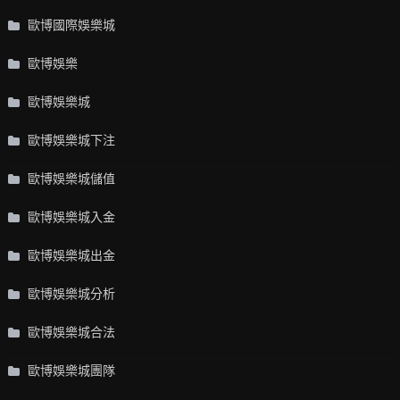
歐博國際娛樂城
歐博娛樂
歐博娛樂城
歐博娛樂城下注
歐博娛樂城儲值
歐博娛樂城入金
歐博娛樂城出金
歐博娛樂城分析
歐博娛樂城合法
歐博娛樂城團隊