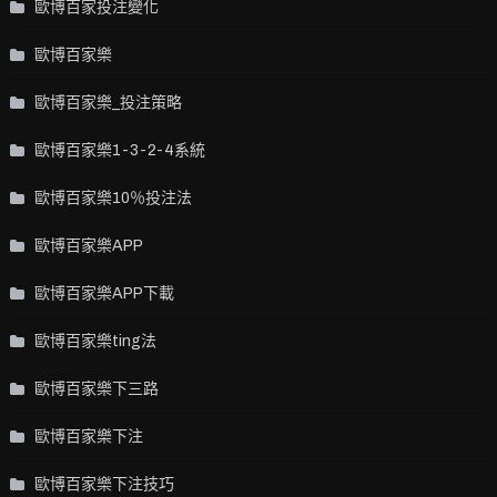
歐博百家投注變化
歐博百家樂
歐博百家樂_投注策略
歐博百家樂1-3-2-4系統
歐博百家樂10％投注法
歐博百家樂APP
歐博百家樂APP下載
歐博百家樂ting法
歐博百家樂下三路
歐博百家樂下注
歐博百家樂下注技巧