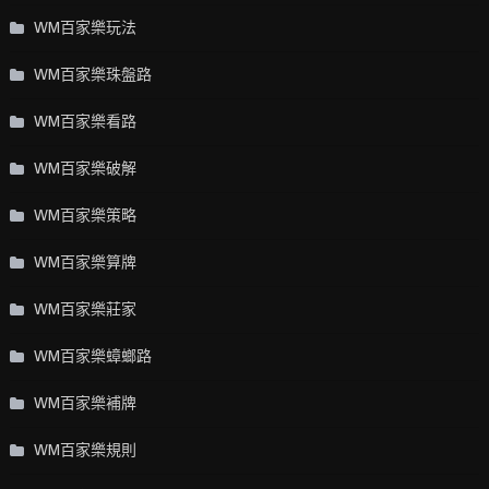
WM百家樂玩法
WM百家樂珠盤路
WM百家樂看路
WM百家樂破解
WM百家樂策略
WM百家樂算牌
WM百家樂莊家
WM百家樂蟑螂路
WM百家樂補牌
WM百家樂規則