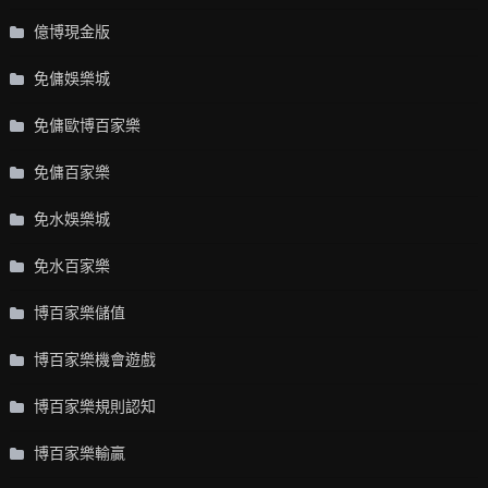
億博現金版
免傭娛樂城
免傭歐博百家樂
免傭百家樂
免水娛樂城
免水百家樂
博百家樂儲值
博百家樂機會遊戲
博百家樂規則認知
博百家樂輸贏