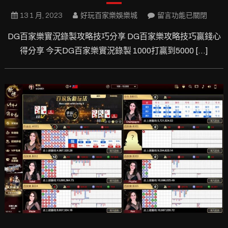
在
13 1 月, 2023
好玩百家樂娛樂城
留言功能已關閉
〈DG
DG百家樂實況錄製攻略技巧分享 DG百家樂攻略技巧贏錢心
百
得分享 今天DG百家樂實況錄製 1000打贏到5000 […]
家
樂
實
況
錄
製
攻
略
一
千
贏
到
五
千