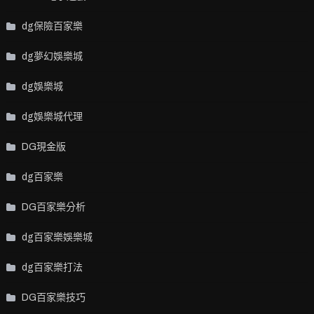
dg保險百家樂
dg夢幻娛樂城
dg娛樂城
dg娛樂城代理
DG現金版
dg百家樂
DG百家樂分析
dg百家樂娛樂城
dg百家樂打法
DG百家樂技巧