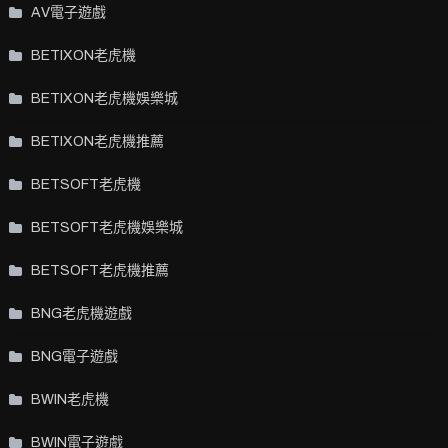
AV電子遊戲
BETIXON老虎機
BETIXON老虎機娛樂城
BETIXON老虎機推薦
BETSOFT老虎機
BETSOFT老虎機娛樂城
BETSOFT老虎機推薦
BNG老虎機遊戲
BNG電子遊戲
BWIN老虎機
BWIN電子遊戲