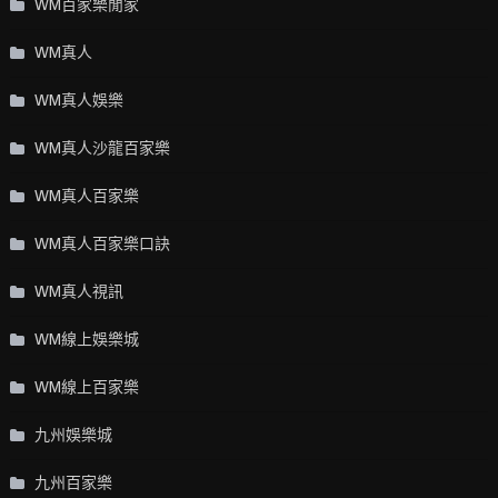
WM百家樂閒家
WM真人
WM真人娛樂
WM真人沙龍百家樂
WM真人百家樂
WM真人百家樂口訣
WM真人視訊
WM線上娛樂城
WM線上百家樂
九州娛樂城
九州百家樂