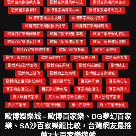
歐博百家樂策略大路
歐博百家樂策略玩法
歐博百家樂策略目標
歐博百家樂算牌
歐博百家樂算牌APP
歐博百家樂算牌公式
歐博百家樂規則攻略
歐博百家樂規則教學
歐博百家樂規則教學分享
歐博百家樂規則玩法
歐博百家樂規則破解
歐博百家樂規則策略
歐博百家樂規則解說
歐博百家樂運氣打法
歐博百家樂運氣投注
歐博百家樂運氣遊戲
歐博百家樂長勝攻略
歐博百家樂長龍
歐博百家樂預
歐博百家樂預測
歐博系統PTT
歐博系統下載
歐博系統客服
歐博系統歐博國際
歐博系統評價
歐博系統領錢
歐博線上
歐博線上儲值
歐博線上娛樂城
歐博線上百家樂城
歐博線上百家樂娛樂城
百家樂平台
百家樂彩金
百家樂心法
百家樂必勝公式
百家樂必勝攻略
百家樂必勝法
百家樂真人
真人歐博百家樂
真人歐博百家樂必勝法
真人沙龍百家樂
真人百家樂
真人百家樂規則
線上百家樂
線上百家樂規則
歐博娛樂城 – 歐博百家樂、DG夢幻百家
樂、SA沙百家樂龍比較，台灣網友最推
薦3大百家樂遊戲