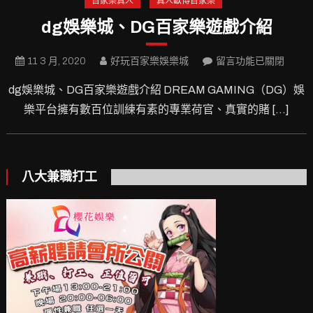
百家樂真人
真人歐博百家樂
dg娛樂城、DG百家樂遊戲介紹
在
11 3 月, 2020
好玩百家樂娛樂城
留言功能已關閉
〈dg
dg娛樂城、DG百家樂遊戲介紹 DREAM GAMING（DG）娛
娛
樂平台擁有數百位訓練有素的專業荷官、真實的賭 […]
樂
城、
DG
百
八大兼職打工
家
樂
遊
戲
介
紹〉
中