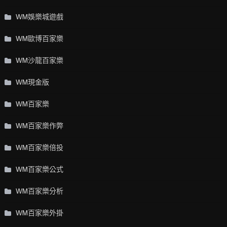
WM娛樂城遊戲
WM歐博百家樂
WM沙龍百家樂
WM現金版
WM百家樂
WM百家樂作弊
WM百家樂倍投
WM百家樂公式
WM百家樂分析
WM百家樂外掛