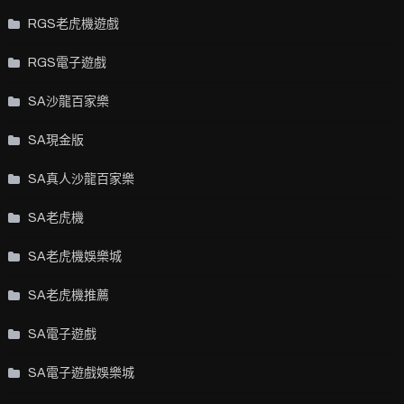
RGS老虎機遊戲
RGS電子遊戲
SA沙龍百家樂
SA現金版
SA真人沙龍百家樂
SA老虎機
SA老虎機娛樂城
SA老虎機推薦
SA電子遊戲
SA電子遊戲娛樂城