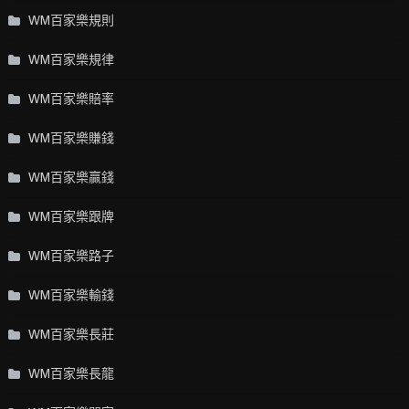
WM百家樂規則
WM百家樂規律
WM百家樂賠率
WM百家樂賺錢
WM百家樂贏錢
WM百家樂跟牌
WM百家樂路子
WM百家樂輸錢
WM百家樂長莊
WM百家樂長龍