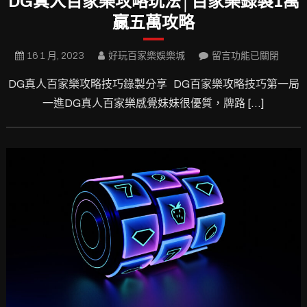
DG真人百家樂攻略玩法│百家樂錄製1萬
贏五萬攻略
在
16 1 月, 2023
好玩百家樂娛樂城
留言功能已關閉
〈DG
DG真人百家樂攻略技巧錄製分享 DG百家樂攻略技巧第一局
真
一進DG真人百家樂感覺妹妹很優質，牌路 […]
人
百
家
樂
攻
略
玩
法
│
百
家
樂