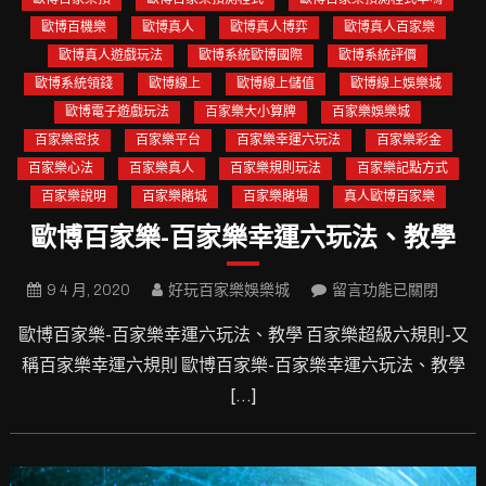
百
歐博百機樂
歐博真人
歐博真人博弈
歐博真人百家樂
家
歐博真人遊戲玩法
歐博系統歐博國際
歐博系統評價
樂
歐博系統領錢
歐博線上
歐博線上儲值
歐博線上娛樂城
遊
歐博電子遊戲玩法
百家樂大小算牌
百家樂娛樂城
戲〉
百家樂密技
百家樂平台
百家樂幸運六玩法
百家樂彩金
中
百家樂心法
百家樂真人
百家樂規則玩法
百家樂記點方式
百家樂說明
百家樂賭城
百家樂賭場
真人歐博百家樂
歐博百家樂-百家樂幸運六玩法、教學
在
9 4 月, 2020
好玩百家樂娛樂城
留言功能已關閉
〈歐
歐博百家樂-百家樂幸運六玩法、教學 百家樂超級六規則-又
博
稱百家樂幸運六規則 歐博百家樂-百家樂幸運六玩法、教學
百
[…]
家
樂-
百
家