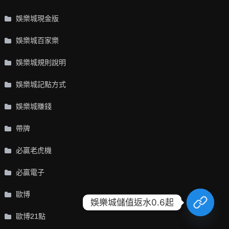
娛樂城現金版
娛樂城百家樂
娛樂城規則說明
娛樂城記點方式
娛樂城賺錢
帶牌
必贏老虎機
必贏電子
歐博
娛樂城儲值返水0.6起
歐博21點