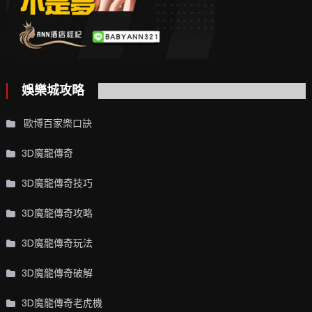
娛樂城攻略
​ 歐博百家樂口訣
3D魔龍傳奇
3D魔龍傳奇技巧
3D魔龍傳奇攻略
3D魔龍傳奇玩法
3D魔龍傳奇破解
3D魔龍傳奇老虎機