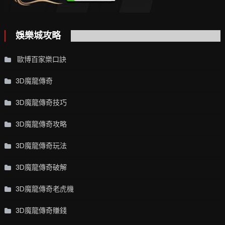
娛樂城攻略
​ 歐博百家樂口訣
3D魔龍傳奇
3D魔龍傳奇技巧
3D魔龍傳奇攻略
3D魔龍傳奇玩法
3D魔龍傳奇破解
3D魔龍傳奇老虎機
3D魔龍傳奇賺錢