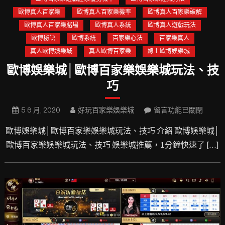
歐博真人百家樂
歐博真人百家樂機率
歐博真人百家樂破解
歐博真人百家樂賭場
歐博真人系統
歐博真人遊戲玩法
歐博秘訣
歐博系統
百家樂心法
百家樂真人
真人歐博娛樂城
真人歐博百家樂
線上歐博娛樂城
歐博娛樂城│歐博百家樂娛樂城玩法、技
巧
在
5 6 月, 2020
好玩百家樂娛樂城
留言功能已關閉
〈歐
歐博娛樂城│歐博百家樂娛樂城玩法、技巧 介紹 歐博娛樂城│
博
歐博百家樂娛樂城玩法、技巧 娛樂城推薦，1分鐘快速了 […]
娛
樂
城
│
歐
博
百