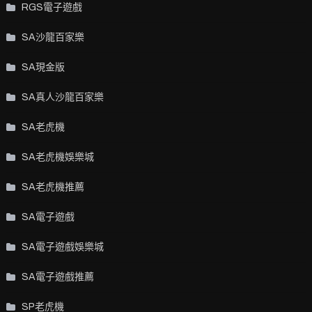
RGS電子遊戲
SA沙龍百家樂
SA現金版
SA真人沙龍百家樂
SA老虎機
SA老虎機娛樂城
SA老虎機推薦
SA電子遊戲
SA電子遊戲娛樂城
SA電子遊戲推薦
SP老虎機