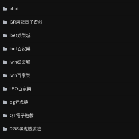
ebet
GR魔龍電子遊戲
ibet娛樂城
ibet百家樂
iwin娛樂城
iwin百家樂
LEO百家樂
og老虎機
QT電子遊戲
RGS老虎機遊戲