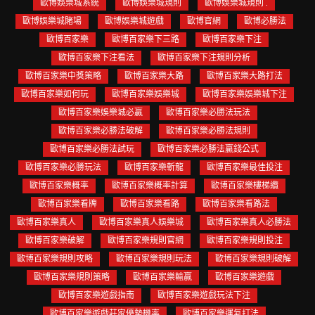
歐博娛樂城系統
歐博娛樂城規則
歐博娛樂城規則 .
歐博娛樂城賭場
歐博娛樂城遊戲
歐博官網
歐博必勝法
歐博百家樂
歐博百家樂下三路
歐博百家樂下注
歐博百家樂下注看法
歐博百家樂下注規則分析
歐博百家樂中獎策略
歐博百家樂大路
歐博百家樂大路打法
歐博百家樂如何玩
歐博百家樂娛樂城
歐博百家樂娛樂城下注
歐博百家樂娛樂城必贏
歐博百家樂必勝法玩法
歐博百家樂必勝法破解
歐博百家樂必勝法規則
歐博百家樂必勝法試玩
歐博百家樂必勝法贏錢公式
歐博百家樂必勝玩法
歐博百家樂斬龍
歐博百家樂最佳投注
歐博百家樂概率
歐博百家樂概率計算
歐博百家樂樓梯纜
歐博百家樂看牌
歐博百家樂看路
歐博百家樂看路法
歐博百家樂真人
歐博百家樂真人娛樂城
歐博百家樂真人必勝法
歐博百家樂破解
歐博百家樂規則官網
歐博百家樂規則投注
歐博百家樂規則攻略
歐博百家樂規則玩法
歐博百家樂規則破解
歐博百家樂規則策略
歐博百家樂輸贏
歐博百家樂遊戲
歐博百家樂遊戲指南
歐博百家樂遊戲玩法下注
歐博百家樂遊戲莊家優勢機率
歐博百家樂運氣打法