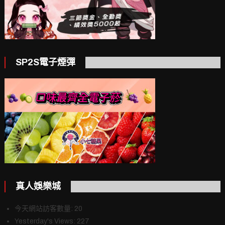
SP2S電子煙彈
真人娛樂城
今天網站訪客數量:
20
Yesterday's Views:
227