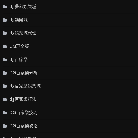
dg夢幻娛樂城
dg娛樂城
dg娛樂城代理
DG現金版
dg百家樂
DG百家樂分析
dg百家樂娛樂城
dg百家樂打法
DG百家樂技巧
DG百家樂攻略