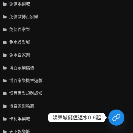
免傭娛樂城
免傭歐博百家樂
免傭百家樂
免水娛樂城
免水百家樂
博百家樂儲值
博百家樂機會遊戲
博百家樂規則認知
博百家樂輸贏
娛樂城儲值返水0.6起
卡利娛樂城
天下娛樂城