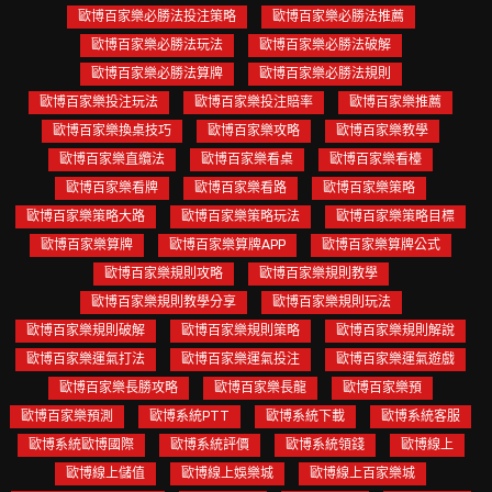
歐博百家樂必勝法投注策略
歐博百家樂必勝法推薦
歐博百家樂必勝法玩法
歐博百家樂必勝法破解
歐博百家樂必勝法算牌
歐博百家樂必勝法規則
歐博百家樂投注玩法
歐博百家樂投注賠率
歐博百家樂推薦
歐博百家樂換桌技巧
歐博百家樂攻略
歐博百家樂教學
歐博百家樂直纜法
歐博百家樂看桌
歐博百家樂看檯
歐博百家樂看牌
歐博百家樂看路
歐博百家樂策略
歐博百家樂策略大路
歐博百家樂策略玩法
歐博百家樂策略目標
歐博百家樂算牌
歐博百家樂算牌APP
歐博百家樂算牌公式
歐博百家樂規則攻略
歐博百家樂規則教學
歐博百家樂規則教學分享
歐博百家樂規則玩法
歐博百家樂規則破解
歐博百家樂規則策略
歐博百家樂規則解說
歐博百家樂運氣打法
歐博百家樂運氣投注
歐博百家樂運氣遊戲
歐博百家樂長勝攻略
歐博百家樂長龍
歐博百家樂預
歐博百家樂預測
歐博系統PTT
歐博系統下載
歐博系統客服
歐博系統歐博國際
歐博系統評價
歐博系統領錢
歐博線上
歐博線上儲值
歐博線上娛樂城
歐博線上百家樂城