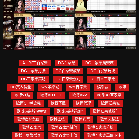
家
樂
娛
樂
城
玩
法、
技
ALLBET百家樂
DG百家樂
DG百家樂娛樂城
巧〉
DG百家樂打法
DG百家樂教學
DG百家樂玩法
中
DG百家樂策略
DG百家樂規則
DG真人百家樂
DG真人輪盤
WM娛樂城
WM百家樂
娛樂城
歐博
歐博21點
歐博ALLBET
歐博APP
歐博DG百家樂
歐博QT老虎機
歐博下載
歐博代理
歐博娛樂城
歐博娛樂城現金版
歐博娛樂城破解
歐博娛樂城規則
歐博官網集團
歐博密技
歐博彩票
歐博必勝法
歐博百家樂
歐博百家樂儲值
歐博百家樂分析
歐博百家樂博弈
歐博百家樂卡值
歐博百家樂單邊下注