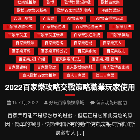
分
娛樂城推薦
歐博
歐博娛樂城遊戲
歐博百家樂
享〉
歐博百家樂必勝術
歐博百家樂規則攻略
沙龍娛樂城
中
沙龍百家樂
百家樂
百家樂密技
百家樂幸運六玩法
百家樂必勝公式
百家樂必勝法
百家樂必勝玩法
百家樂打法
百家樂投注
百家樂投注玩法
百家樂投注系統
百家樂獎勵
百家樂玩法
百家樂看牌
百家樂看路
百家樂真人
百家樂算牌
百家樂算牌公式
百家樂系統
百家樂規則
百家樂規則介紹
百家樂規則玩法
百家樂規則說明
百家樂說明
百家樂龍虎
真人歐博娛樂城
真人歐博百家樂
真人歐博百家樂推薦
真人百家樂
線上百家樂
2022百家樂攻略交戰策略職業玩家使用
在
15 7 月, 2022
好玩百家樂娛樂城
留言功能已關閉
〈2022
百家樂可能不是您熟悉的遊戲，但這正是它如此有趣的原
百
因。簡單的規則、快節奏和所有的動作使它成為拉斯維加斯
家
最激動人 […]
樂