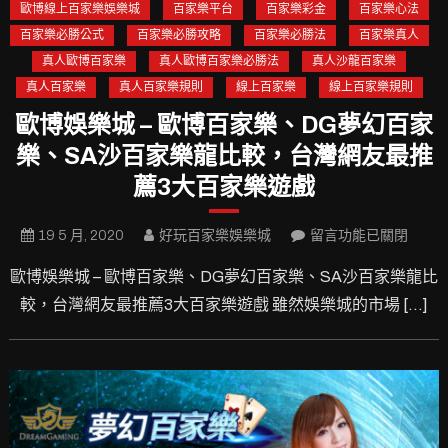
歐博線上百家樂娛樂城
百家樂平台
百家樂彩金
百家樂心法
百家樂必勝公式
百家樂必勝攻略
百家樂必勝法
百家樂真人
真人歐博百家樂
真人歐博百家樂必勝法
真人沙龍百家樂
真人百家樂
真人百家樂規則
線上百家樂
線上百家樂規則
歐博娛樂城 – 歐博百家樂、DG夢幻百家
樂、SA沙百家樂龍比較，台灣網友最推
薦3大百家樂遊戲
在
19 5 月, 2020
好玩百家樂娛樂城
留言功能已關閉
〈歐
歐博娛樂城 – 歐博百家樂、DG夢幻百家樂、SA沙百家樂龍比
博
較，台灣網友最推薦3大百家樂遊戲 雖然娛樂城的市場 […]
娛
樂
城
–
歐
博