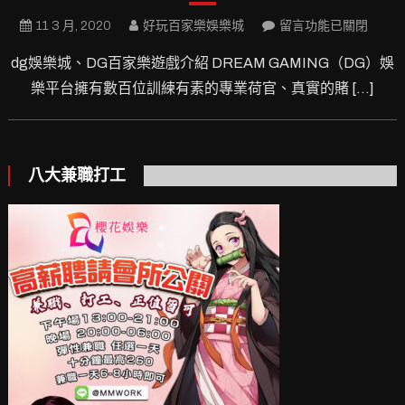
灣
在
11 3 月, 2020
好玩百家樂娛樂城
留言功能已關閉
網
〈dg
友
dg娛樂城、DG百家樂遊戲介紹 DREAM GAMING（DG）娛
娛
最
樂平台擁有數百位訓練有素的專業荷官、真實的賭 […]
樂
推
城、
薦
DG
3
百
大
八大兼職打工
家
百
樂
家
遊
樂
戲
遊
介
戲〉
紹〉
中
中