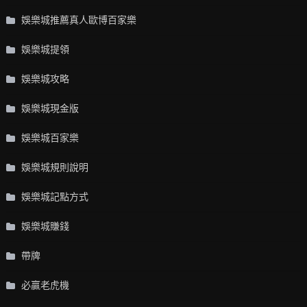
娛樂城推薦真人歐博百家樂
娛樂城提領
娛樂城攻略
娛樂城現金版
娛樂城百家樂
娛樂城規則說明
娛樂城記點方式
娛樂城賺錢
帶牌
必贏老虎機