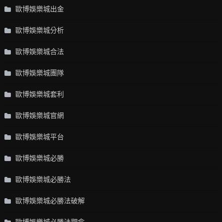
歐博娛樂城出金
歐博娛樂城分析
歐博娛樂城合法
歐博娛樂城團隊
歐博娛樂城套利
歐博娛樂城官網
歐博娛樂城平台
歐博娛樂城必勝
歐博娛樂城必勝法
歐博娛樂城必勝法破解