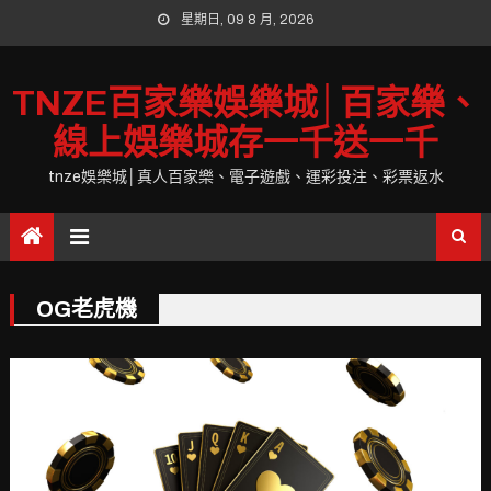
Skip
星期日, 09 8 月, 2026
to
content
TNZE百家樂娛樂城│百家樂、
線上娛樂城存一千送一千
tnze娛樂城│真人百家樂、電子遊戲、運彩投注、彩票返水
OG老虎機