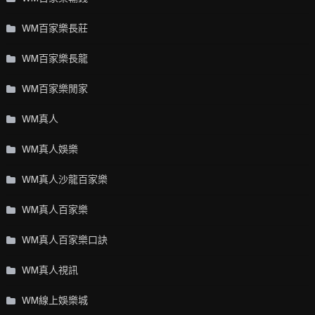
WM百家樂長莊
WM百家樂長龍
WM百家樂閒家
WM真人
WM真人娛樂
WM真人沙龍百家樂
WM真人百家樂
WM真人百家樂口訣
WM真人視訊
WM線上娛樂城