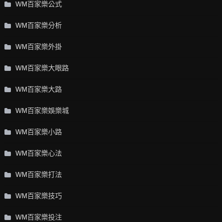
WM百家樂公式
WM百家樂分析
WM百家樂外掛
WM百家樂大眼路
WM百家樂大路
WM百家樂娛樂城
WM百家樂小路
WM百家樂心法
WM百家樂打法
WM百家樂技巧
WM百家樂投注