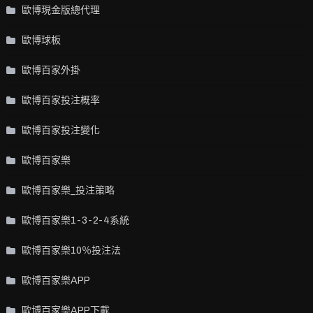
歐博現金版總代理
歐博球板
歐博百家外掛
歐博百家投注概率
歐博百家投注變化
歐博百家樂
歐博百家樂_投注策略
歐博百家樂1-3-2-4系統
歐博百家樂10％投注法
歐博百家樂APP
歐博百家樂APP下載