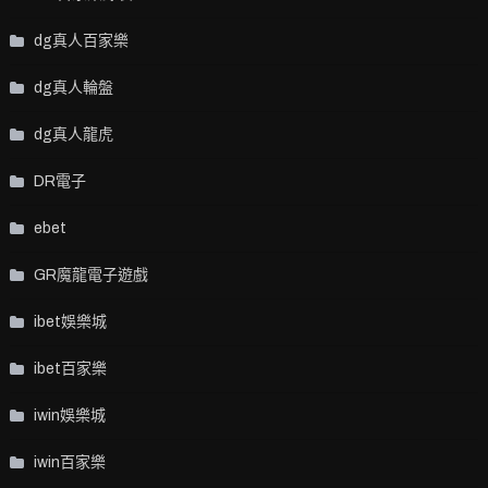
dg真人百家樂
dg真人輪盤
dg真人龍虎
DR電子
ebet
GR魔龍電子遊戲
ibet娛樂城
ibet百家樂
iwin娛樂城
iwin百家樂