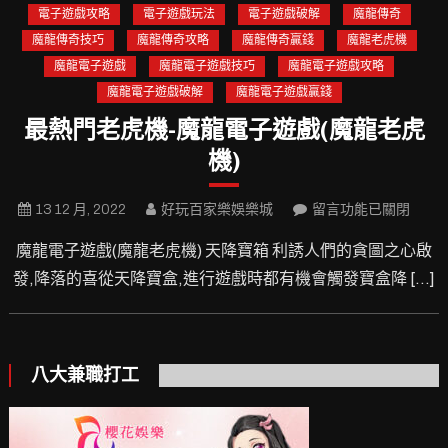
電子遊戲攻略
電子遊戲玩法
電子遊戲破解
魔龍傳奇
魔龍傳奇技巧
魔龍傳奇攻略
魔龍傳奇贏錢
魔龍老虎機
魔龍電子遊戲
魔龍電子遊戲技巧
魔龍電子遊戲攻略
魔龍電子遊戲破解
魔龍電子遊戲贏錢
最熱門老虎機-魔龍電子遊戲(魔龍老虎
機)
在
13 12 月, 2022
好玩百家樂娛樂城
留言功能已關閉
〈最
魔龍電子遊戲(魔龍老虎機) 天降寶箱 利誘人們的貪圖之心啟
熱
發,降落的喜從天降寶盒,進行遊戲時都有機會觸發寶盒降 […]
門
老
虎
機-
八大兼職打工
魔
龍
電