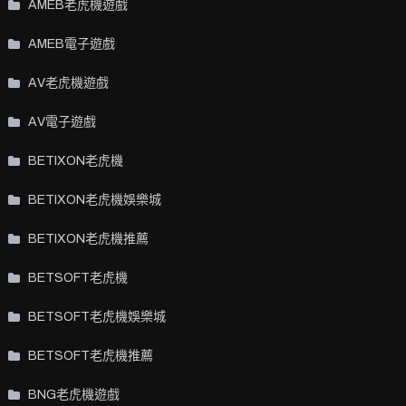
AMEB老虎機遊戲
AMEB電子遊戲
AV老虎機遊戲
AV電子遊戲
BETIXON老虎機
BETIXON老虎機娛樂城
BETIXON老虎機推薦
BETSOFT老虎機
BETSOFT老虎機娛樂城
BETSOFT老虎機推薦
BNG老虎機遊戲