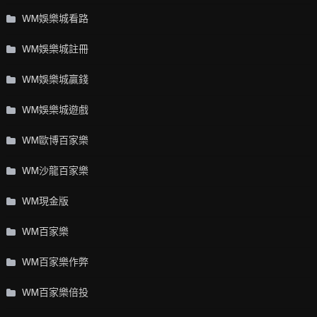
WM娛樂城看路
WM娛樂城註冊
WM娛樂城贏錢
WM娛樂城遊戲
WM歐博百家樂
WM沙龍百家樂
WM現金版
WM百家樂
WM百家樂作弊
WM百家樂倍投