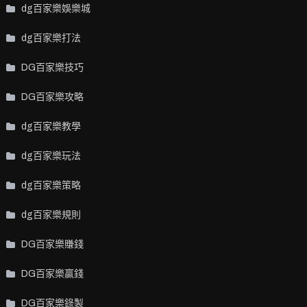
dg百家樂娛樂城
dg百家樂打法
DG百家樂技巧
DG百家樂攻略
dg百家樂教學
dg百家樂玩法
dg百家樂策略
dg百家樂規則
DG百家樂賺錢
DG百家樂贏錢
DG百家樂錄製