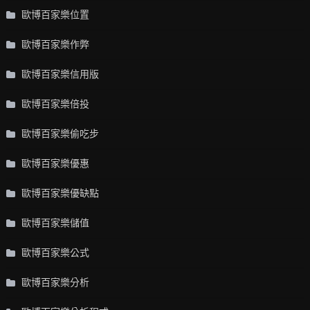
歐博百家樂位置
歐博百家樂作弊
歐博百家樂信用版
歐博百家樂倍投
歐博百家樂偷吃步
歐博百家樂優惠
歐博百家樂優缺點
歐博百家樂儲值
歐博百家樂公式
歐博百家樂分析