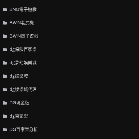
BNG電子遊戲
BWIN老虎機
BWIN電子遊戲
dg保險百家樂
dg夢幻娛樂城
dg娛樂城
dg娛樂城代理
DG現金版
dg百家樂
DG百家樂分析